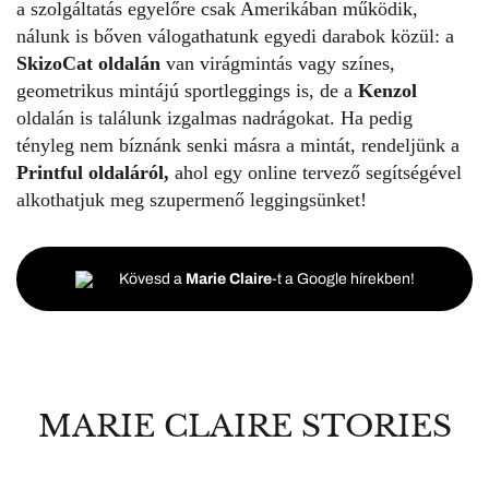
a szolgáltatás egyelőre csak Amerikában működik,
nálunk is bőven válogathatunk egyedi darabok közül: a
SkizoCat oldalán
van virágmintás vagy színes,
geometrikus mintájú sportleggings is, de a
Kenzol
oldalán is találunk izgalmas nadrágokat. Ha pedig
tényleg nem bíznánk senki másra a mintát, rendeljünk a
Printful oldaláról
,
ahol egy online tervező segítségével
alkothatjuk meg szupermenő leggingsünket!
Kövesd a
Marie Claire
-t a Google hírekben!
MARIE CLAIRE STORIES