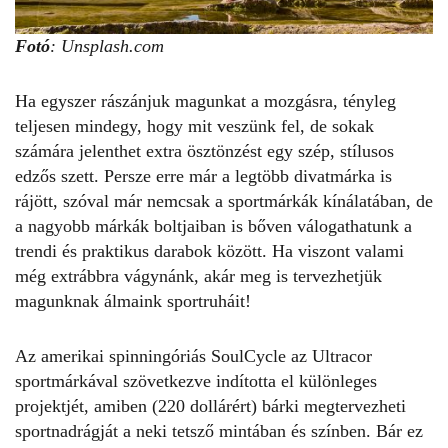
Fotó
: Unsplash.com
Ha egyszer rászánjuk magunkat a mozgásra, tényleg
teljesen mindegy, hogy mit veszünk fel, de sokak
számára jelenthet extra ösztönzést egy szép, stílusos
edzős szett. Persze erre már a legtöbb divatmárka is
rájött, szóval már nemcsak a sportmárkák kínálatában, de
a nagyobb márkák boltjaiban is bőven válogathatunk a
trendi és praktikus darabok között. Ha viszont valami
még extrábbra vágynánk, akár meg is tervezhetjük
magunknak álmaink sportruháit!
Az amerikai spinningóriás SoulCycle az Ultracor
sportmárkával szövetkezve indította el különleges
projektjét, amiben (220 dollárért) bárki megtervezheti
sportnadrágját a neki tetsző mintában és színben. Bár ez