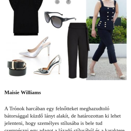
Maisie Williams
A Trónok harcában egy felnőtteket meghazudtoló
bátorsággal küzdő lányt alakít, de határozottan ki lehet
jelenteni, hogy személyes stílusába is bele tud
csempészni egy adagot a lázadó stílusából és a karaktere