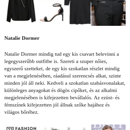
Natalie Dormer
Natalie Dormer mindig tud egy kis csavart belevinni a
legegyszerűbb outfitbe is. Szereti a szuper nőies,
egyszerű szetteket, de egy kis szokatlan részlet mindig
van a megjelenésében, ráadásul szerencsés alkat, szinte
minden jól áll neki. Kedveli a szokatlan szabásvonalakat,
különleges anyagokat és dögös cipőket, és az alkalmi
megjelenésében is kifejezetten bevállalós. Az ezüst- és
fémszínek kifejezetten jól állnak szőke hajához és
világos bőréhez.