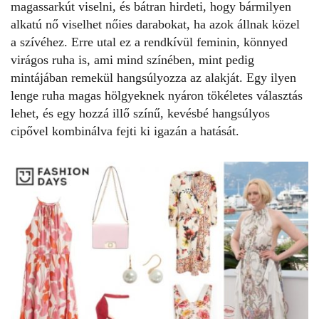
magassarkút viselni, és bátran hirdeti, hogy bármilyen
alkatú nő viselhet nőies darabokat, ha azok állnak közel
a szívéhez. Erre utal ez a rendkívül feminin, könnyed
virágos ruha is, ami mind színében, mint pedig
mintájában remekül hangsúlyozza az alakját. Egy ilyen
lenge ruha magas hölgyeknek nyáron tökéletes választás
lehet, és egy hozzá illő színű, kevésbé hangsúlyos
cipővel kombinálva fejti ki igazán a hatását.