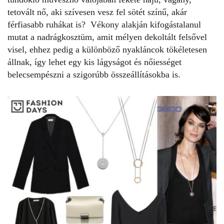
tetovált nő, aki szívesen vesz fel sötét színű, akár
férfiasabb ruhákat is? Vékony alakján kifogástalanul
mutat a nadrágkosztüm, amit mélyen dekoltált felsővel
visel, ehhez pedig a különböző nyakláncok tökéletesen
állnak, így lehet egy kis lágyságot és nőiességet
belecsempészni a szigorúbb összeállításokba is.