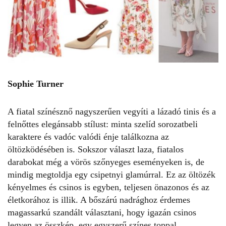
Sophie Turner
A fiatal színésznő nagyszerűen vegyíti a lázadó tinis és a
felnőttes elegánsabb stílust: minta szelíd sorozatbeli
karaktere és vadóc valódi énje találkozna az
öltözködésében is. Sokszor választ laza, fiatalos
darabokat még a vörös szőnyeges eseményeken is, de
mindig megtoldja egy csipetnyi glamúrral. Ez az öltözék
kényelmes és csinos is egyben, teljesen önazonos és az
életkorához is illik. A bőszárú nadrághoz érdemes
magassarkú szandált választani, hogy igazán csinos
legyen az összkép, egy egyszerű színes toppal