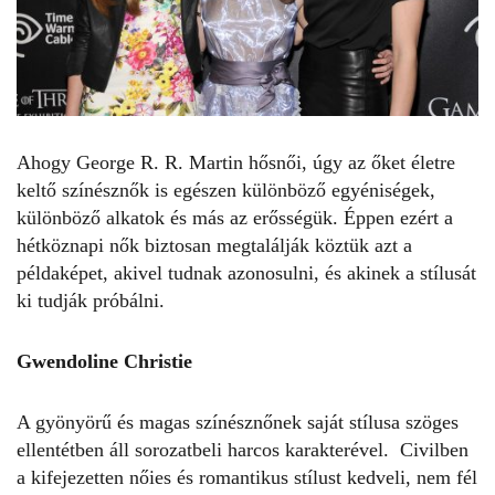
Ahogy George R. R. Martin hősnői, úgy az őket
életre
keltő színésznők
is egészen különböző egyéniségek,
különböző alkatok és más az erősségük. Éppen ezért a
hétköznapi nők biztosan megtalálják köztük azt a
példaképet, akivel tudnak azonosulni, és akinek a stílusát
ki tudják próbálni.
Gwendoline Christie
A gyönyörű és magas színésznőnek saját stílusa szöges
ellentétben áll sorozatbeli harcos karakterével. Civilben
a kifejezetten nőies és romantikus stílust kedveli, nem fél