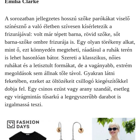
Emilia Clarke
A sorozatban
jellegzetes hosszú szőke parókákat viselő
színésznő a való életben szívesen kísérletezik a
frizurájával: volt már tépett barna, rövid szőke, sőt
barna-szőke ombre frizurája is. Egy olyan törékeny alkat,
mint ő, ezt könnyedén megteheti, ráadásul a ruhák terén
is lehet hasonlóan bátor. Szereti a klasszikus, nőies
ruhákat és a letisztult formákat, de a vagányabb, extrém
megoldások sem állnak tőle távol. Gyakran látni
feketében, ezeket az öltözékeit csillogó kiegészítőkkel
dobja fel. Egy csinos ezüst vagy arany szandál, esetleg
egy virágmintás tűsarkú a legegyszerűbb darabot is
izgalmassá teszi.