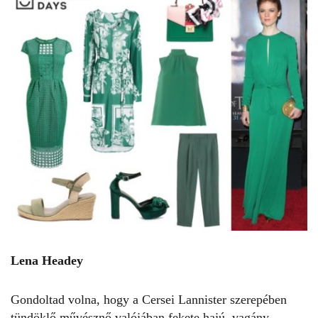
Lena Headey
Gondoltad volna, hogy a Cersei Lannister szerepében
tündöklő művésznő valójában fekete hajú, vagány,