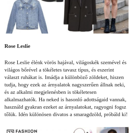
Rose Leslie
Rose Leslie élénk vörös hajával, világoskék szemével és
világos bőrével a tökéletes tavasz típus, és eszerint
választ ruhákat is. Imádja a különböző zöldeket, hiszen
tudja, hogy ezek az árnyalatok nagyszerűen állnak neki,
és az alkalmi megjelenésben is tökéletesen
alkalmazhatók. Ha neked is hasonló adottságaid vannak,
használd gyakran ezeket az árnyalatokat, ragyogni fogsz
tőlük. Idén különösen divatos a smaragdzöld, próbáld ki!