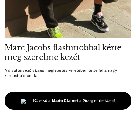
Marc Jacobs flashmobbal kérte
meg szerelme kezét
A divattervező vicces meglepetés keretében tette fel a nagy
kérdést párjának.
Kövesd a
Marie Claire
-t a Google hírekben!