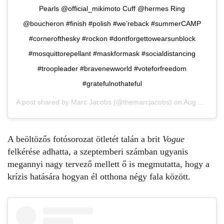
Pearls @official_mikimoto Cuff @hermes Ring
@boucheron #finish #polish #we’reback #summerCAMP
#cornerofthesky #rockon #dontforgettowearsunblock
#mosquittorepellant #maskformask #socialdistancing
#troopleader #bravenewworld #voteforfreedom
#gratefulnothateful
A post shared by
Marc Jacobs
(@themarcjacobs) on
Aug 24, 2020 at 6:16am PDT
A beöltözős fotósorozat ötletét talán a brit
Vogue
felkérése adhatta, a szeptemberi számban ugyanis
megannyi nagy tervező mellett ő is megmutatta, hogy a
krízis hatására hogyan él otthona négy fala között.