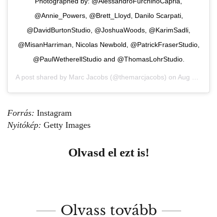
Photographed by: @AlessandroFurchinoCapria,
@Annie_Powers, @Brett_Lloyd, Danilo Scarpati,
@DavidBurtonStudio, @JoshuaWoods, @KarimSadli,
@MisanHarriman, Nicolas Newbold, @PatrickFraserStudio,
@PaulWetherellStudio and @ThomasLohrStudio.
A post shared by
Marc Jacobs
(@themarcjacobs) on
Aug 10, 2020 at 6:34am PDT
Forrás:
Instagram
Nyitókép:
Getty Images
Olvasd el ezt is!
Olvass tovább