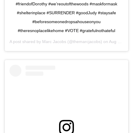
#friendofDorothy #we’reoutofthewoods #maskformask
#shelterinplace #SURRENDER #goodJudy #staysafe
#beforesomeonedropsahouseonyou
#theresnoplacelikehome #VOTE #gratefulnothateful
A post shared by
Marc Jacobs
(@themarcjacobs) on
Aug 31, 2020 at 6:03am PDT