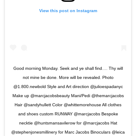
View this post on Instagram
Good morning Monday. Seek and ye shall find…. Thy will
not mine be done. More will be revealed. Photo
@1.800.newbold Style and Art direction @julioespadanyc
Make up @marcjacobsbeauty Mani/Pedi @themarcjacobs
Hair @sandyhullett Color @whittemorehouse All clothes
and shoes custom RUNWAY @marcjacobs Bespoke
necktie @huntsmansavilerow for @marcjacobs Hat
@stephenjonesmillinery for Marc Jacobs Binoculars @leica