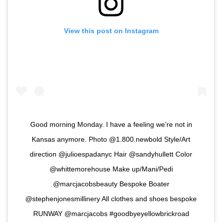
View this post on Instagram
Good morning Monday. I have a feeling we’re not in
Kansas anymore. Photo @1.800.newbold Style/Art
direction @julioespadanyc Hair @sandyhullett Color
@whittemorehouse Make up/Mani/Pedi
@marcjacobsbeauty Bespoke Boater
@stephenjonesmillinery All clothes and shoes bespoke
RUNWAY @marcjacobs #goodbyeyellowbrickroad