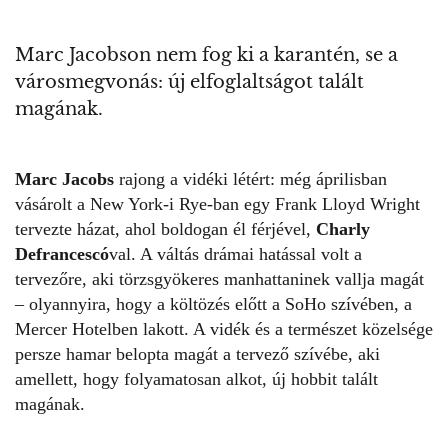
Marc Jacobson nem fog ki a karantén, se a
városmegvonás: új elfoglaltságot talált
magának.
Marc Jacobs
rajong a vidéki létért: még áprilisban
vásárolt a New York-i Rye-ban egy Frank Lloyd Wright
tervezte házat,
ahol boldogan él férjével,
Charly
Defrancescó
val.
A váltás drámai hatással volt a
tervezőre, aki törzsgyökeres manhattaninek vallja magát
– olyannyira, hogy a költözés előtt a SoHo szívében, a
Mercer Hotelben lakott. A vidék és a természet közelsége
persze hamar belopta magát a tervező szívébe, aki
amellett, hogy folyamatosan alkot, új hobbit talált
magának.