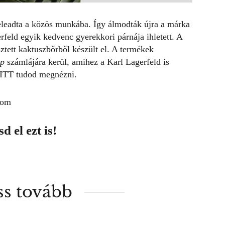
beleadta a közös munkába. Így álmodták újra a márka
rfeld egyik kedvenc gyerekkori párnája ihletett. A
sztett kaktuszbőrből
készült el. A termékek
up
számlájára kerül, amihez a Karl Lagerfeld is
ITT
tudod megnézni.
com
d el ezt is!
ss tovább