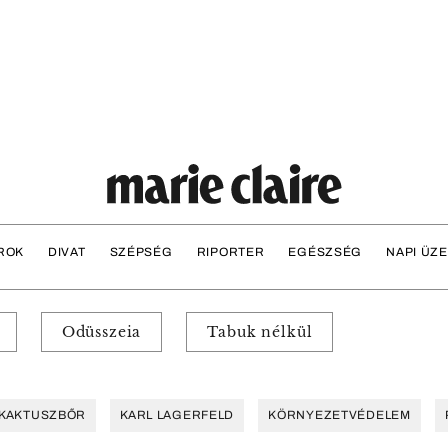
ROK
DIVAT
SZÉPSÉG
RIPORTER
EGÉSZSÉG
NAPI ÜZ
Odüsszeia
Tabuk nélkül
KAKTUSZBŐR
KARL LAGERFELD
KÖRNYEZETVÉDELEM