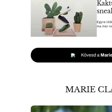
Kakt
snea
Egyre töb
ma már ne
Kövesd a
Marie
MARIE CL