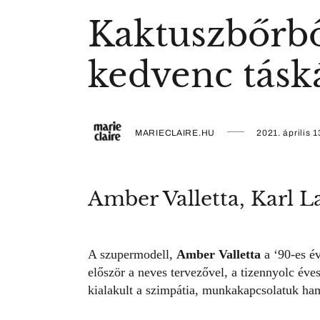
Kaktuszbőrből
kedvenc tásk
MARIECLAIRE.HU
2021. április 1
Amber Valletta, Karl La
A szupermodell,
Amber Valletta
a ‘90-es é
először a
neves tervezővel
, a tizennyolc éve
kialakult a szimpátia, munkakapcsolatuk ham