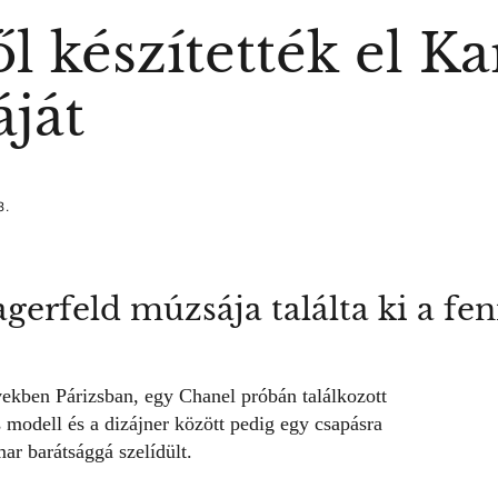
 készítették el Ka
áját
3.
gerfeld múzsája találta ki a fen
vekben Párizsban, egy Chanel próbán találkozott
s modell és a dizájner között pedig egy csapásra
ar barátsággá szelídült.