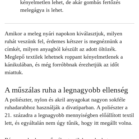
kényelmetlen lehet, de akár gombás fertőzés
melegágya is lehet.
Amikor a meleg nyári napokon kiválasztjuk,
milyen
ruhát
veszünk fel, érdemes kétszer is megnéznünk a
címkét, milyen anyagból készült az adott öltözék.
Meglepő textilek lehetnek roppant kényelmetlenek a
kánikulában, és még forróbbnak érezhetjük az időt
miattuk.
A műszálas ruha a legnagyobb ellenség
A poliészter, nylon és akril anyagokat nagyon sokféle
ruhadarabhoz használják a divatiparban. A poliészter a
21. századra a legnagyobb mennyiségben előállított textil
lett, és egyáltalán nem úgy tűnik, hogy itt megállt volna.