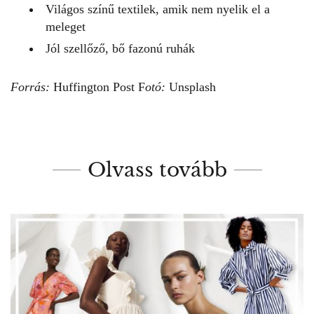
Világos színű textilek, amik nem nyelik el a
meleget
Jól szellőző, bő fazonú ruhák
Forrás:
Huffington Post
F
otó:
Unsplash
Olvass tovább