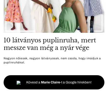
10 látványos puplinruha, mert
messze van még a nyár vége
Nagyon nőiesek, nagyon látványosak, nem csoda, hogy imádjuk a
puplinruhákat.
Kövesd a
Marie Claire
-t a Google hírekben!