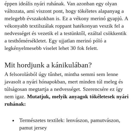
éppen ideális
nyári ruhának
. Van azonban egy olyan
változata, ami viszont pont, hogy tökéletes alapanyag a
melegebb évszakokban is. Ez a vékony merinó gyapjú. A
vékonyabb textilszálak roppant hatékonyan veszik fel a
nedvességet és vezetik el a testünktől, ezáltal csökkentik
a testhőmérsékletet. Egy ujjatlan merinó póló a
legkényelmesebb viselet lehet 30 fok felett.
Mit hordjunk a kánikulában?
A felsorolásból úgy tűnhet, mintha semmi sem lenne
javasolt a nyári hónapokban, mert minden túl meleg és
túlságosan megtartja a nedvességet. Szerencsére ez így
nem igaz.
Mutatjuk, melyik anyagok tökéletesek
nyári
ruhának
:
Természetes textilek: lenvászon, pamutvászon,
pamut jersey