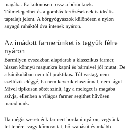
magába. Ez különösen rossz a bőrünknek.
Túlmelegedhet és a gombás fertőzéseknek is ideális
táptalajt jelent. A bőrgyógyászok különösen a nylon
anyagú ruháktól óva intenek nyáron.
Az imádott farmerünket is tegyük félre
nyáron
Bármilyen évszakban alapdarab a klasszikus farmer,
hiszen könnyű magunkra kapni és bármivel jól mutat. De
a kánikulában nem túl praktikus. Túl vastag, nem
szellőzik eléggé, ha nem keverik elasztánnal, nem tágul.
Mivel tipikusan sötét színű, így a meleget is magába
szívja, ellenben a világos farmer segíthet hűvösen
maradnunk.
Ha mégis szeretnénk farmert hordani nyáron, vegyünk
fel fehéret vagy kőmosottat, bő szabásút és inkább