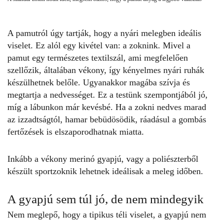
A pamutról úgy tartják, hogy a nyári melegben ideális
viselet. Ez alól egy kivétel van: a
zoknink
. Mivel a
pamut egy természetes textilszál, ami megfelelően
szellőzik, általában vékony, így kényelmes nyári ruhák
készülhetnek belőle. Ugyanakkor magába szívja és
megtartja a nedvességet. Ez a testünk szempontjából jó,
míg a lábunkon már kevésbé. Ha a zokni nedves marad
az izzadtságtól, hamar bebüdösödik, ráadásul a gombás
fertőzések is elszaporodhatnak miatta.
Inkább a vékony merinó gyapjú, vagy a poliészterből
készült sportzoknik lehetnek ideálisak a meleg időben.
A gyapjú sem túl jó, de nem mindegyik
Nem meglepő, hogy a tipikus téli viselet, a gyapjú nem