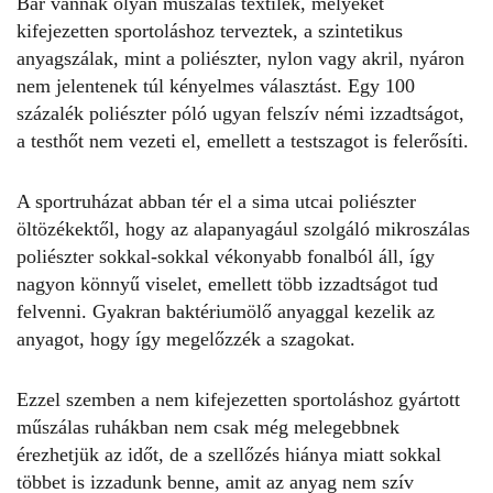
Bár vannak olyan műszálas textilek, melyeket
kifejezetten sportoláshoz terveztek, a szintetikus
anyagszálak, mint a poliészter, nylon vagy akril, nyáron
nem jelentenek túl kényelmes választást. Egy 100
százalék poliészter póló ugyan felszív némi izzadtságot,
a testhőt nem vezeti el, emellett a testszagot is felerősíti.
A sportruházat abban tér el a sima utcai poliészter
öltözékektől, hogy az alapanyagául szolgáló mikroszálas
poliészter sokkal-sokkal vékonyabb fonalból áll, így
nagyon könnyű viselet, emellett több izzadtságot tud
felvenni. Gyakran baktériumölő anyaggal kezelik az
anyagot, hogy így megelőzzék a szagokat.
Ezzel szemben a nem kifejezetten sportoláshoz gyártott
műszálas
ruhákban
nem csak még melegebbnek
érezhetjük az időt, de a szellőzés hiánya miatt sokkal
többet is izzadunk benne, amit az anyag nem szív