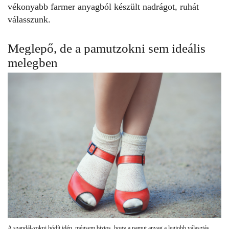
vékonyabb farmer anyagból készült nadrágot, ruhát
válasszunk.
Meglepő, de a pamutzokni sem ideális
melegben
A szandál-zokni hódít idén, mégsem biztos, hogy a pamut anyag a legjobb választás