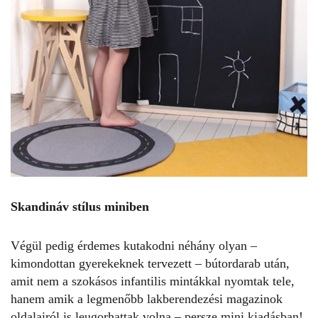
Skandináv stílus miniben
Végül pedig érdemes kutakodni néhány olyan –
kimondottan gyerekeknek tervezett – bútordarab után,
amit nem a szokásos infantilis mintákkal nyomtak tele,
hanem amik a legmenőbb lakberendezési magazinok
oldalairól is leugorhattak volna – persze mini kiadásban!