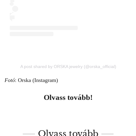
A post shared by ORSKA jewelry (@orska_official)
Fotó
: Orska (Instagram)
Olvass tovább!
Olvass tovább