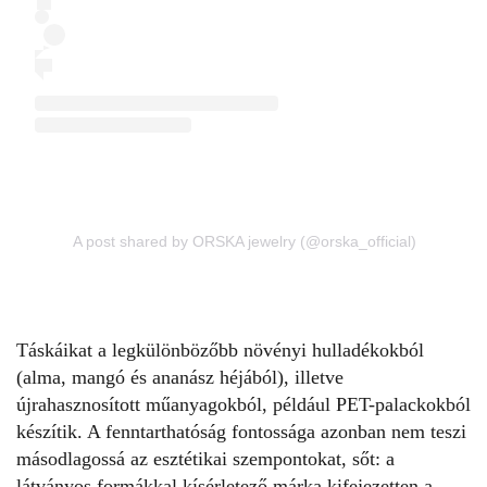
A post shared by ORSKA jewelry (@orska_official)
Táskáikat a legkülönbözőbb növényi hulladékokból
(alma, mangó és ananász héjából), illetve
újrahasznosított műanyagokból, például PET-palackokból
készítik. A fenntarthatóság fontossága azonban nem teszi
másodlagossá az esztétikai szempontokat, sőt: a
látványos formákkal kísérletező márka kifejezetten a