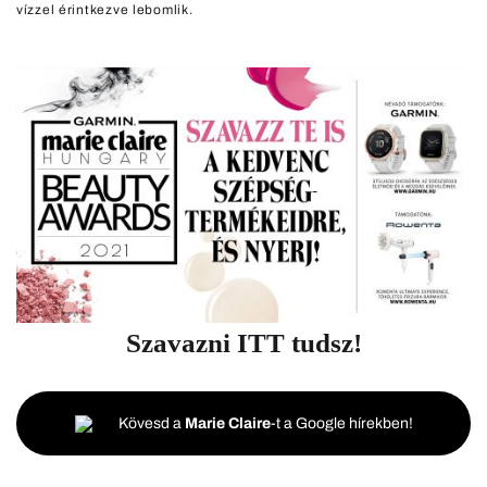
vízzel érintkezve lebomlik.
Szavazni
ITT
tudsz!
Kövesd a
Marie Claire
-t a Google hírekben!