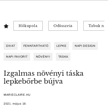
Hőkupola
Odüsszeia
Tabuk nél
DIVAT
FENNTARTHATÓ
LEPKE
NAPI DESIGN
NAPI FAVORIT
NÖVÉNYI
TÁSKA
Izgalmas növényi táska
lepkebőrbe bújva
MARIECLAIRE.HU
2021. május 19.