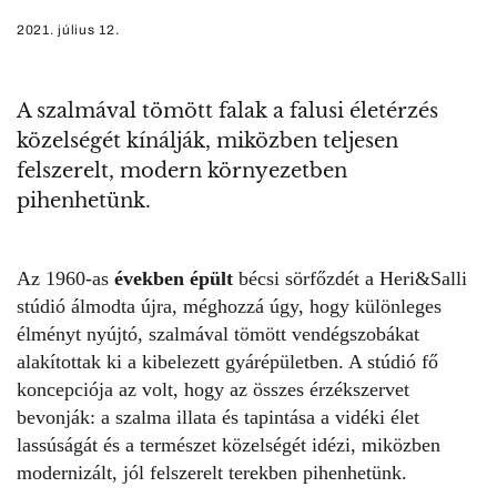
2021. július 12.
A szalmával tömött falak a falusi életérzés
közelségét kínálják, miközben teljesen
felszerelt, modern környezetben
pihenhetünk.
Az 1960-as
években épült
bécsi sörfőzdét a Heri&Salli
stúdió álmodta újra, méghozzá úgy, hogy különleges
élményt nyújtó, szalmával tömött vendégszobákat
alakítottak ki a kibelezett gyárépületben. A stúdió fő
koncepciója az volt, hogy az összes érzékszervet
bevonják: a szalma illata és tapintása a vidéki élet
lassúságát és a természet közelségét idézi, miközben
modernizált, jól felszerelt terekben pihenhetünk.