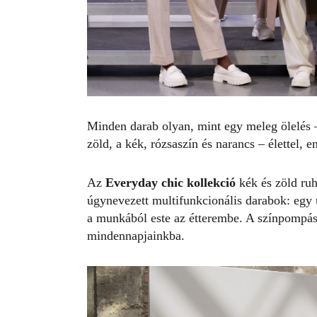
Minden darab olyan, mint egy meleg ölelés – 
zöld, a kék, rózsaszín és narancs – élettel, en
Az
Everyday chic kollekció
kék és zöld ruh
úgynevezett multifunkcionális darabok: eg
a munkából este az étterembe. A színpompá
mindennapjainkba.