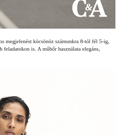
s megjelenést köcsönöz számunkra 8-tól fél 5-ig,
b feladatokon is. A műbőr használata elegáns,