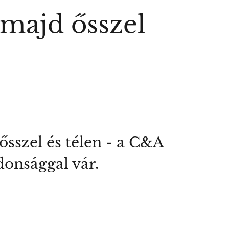
 majd ősszel
ősszel és télen - a C&A
donsággal vár.