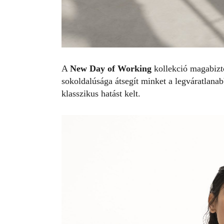
A
New Day of Working
kollekció magabizto
sokoldalúsága átsegít minket a legváratlanab
klasszikus hatást kelt.