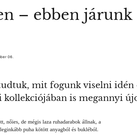
en – ebben járunk
ber 06.
tudtuk, mit fogunk viselni idén 
i kollekciójában is megannyi új
t, nőies, de mégis laza ruhadarabok állnak, a
eginkább puha kötött anyagból és bukléból.