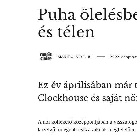
Puha ölelésb
és télen
MARIECLAIRE.HU
2022. szeptem
Ez év áprilisában már 
Clockhouse és saját nő
A női kollekció középpontjában a visszafogot
közelgő hidegebb évszakoknak megfelelően l