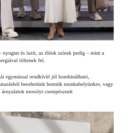
nyugtat és lazít, az élénk színek pedig – mint a
ergiával töltenek fel.
ái egymással rendkívül jól kombinálható,
y utazásból beeshetünk bennük munkahelyünkre, vagy
s árnyalatok mosolyt csempésznek