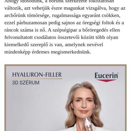
Ahogy idősödünk, a bőrünk szerkezete fokozatosan
változik, azt vehetjük észre magunkat vizsgálva, hogy az
arcbőrünk tömörsége, rugalmassága egyaránt csökken,
ezzel párhuzamosan pedig sajnos az öregségi foltok és a
ráncok száma is nő. A szépségipar a bőröregedés ellen
felvonultatott csodálatos összetevői között több olyan
kiemelkedő szereplő is van, amelynek nevével
mindenképp érdemes megismerkednünk.