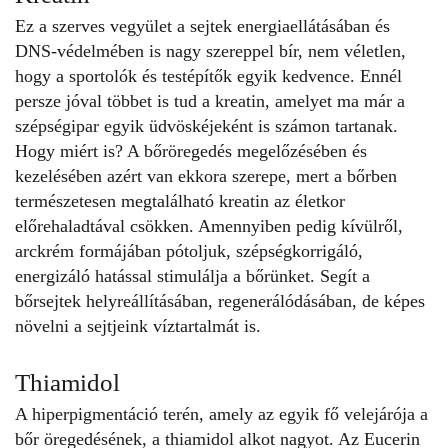
Ez a szerves vegyület a sejtek energiaellátásában és
DNS-védelmében is nagy szereppel bír, nem véletlen,
hogy a sportolók és testépítők egyik kedvence. Ennél
persze jóval többet is tud a kreatin, amelyet ma már a
szépségipar egyik üdvöskéjeként is számon tartanak.
Hogy miért is? A bőröregedés megelőzésében és
kezelésében azért van ekkora szerepe, mert a bőrben
természetesen megtalálható kreatin az életkor
előrehaladtával csökken. Amennyiben pedig kívülről,
arckrém formájában pótoljuk, szépségkorrigáló,
energizáló hatással stimulálja a bőrünket. Segít a
bőrsejtek helyreállításában, regenerálódásában, de képes
növelni a sejtjeink víztartalmát is.
Thiamidol
A hiperpigmentáció terén, amely az egyik fő velejárója a
bőr öregedésének, a thiamidol alkot nagyot. Az Eucerin