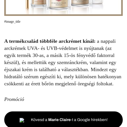
#image_title
A termékcsalád többféle arckrémet kínál:
a nappali
arckrémek UVA- és UVB-védelmet is nyújtanak (az
egyik termék 30-as, a másik 15-ös fényvédő faktorral
készül), és mellettük egy szemránckrém, valamint egy
éjszakai krém is található a választékban. Mindezt egy
hidratáló szérum egészíti ki, mely különösen hatékonyan
csökkenti az érett bőrön megjelenő öregségi foltokat.
Promóció
Kövesd a
Marie Claire
-t a Google hírekben!