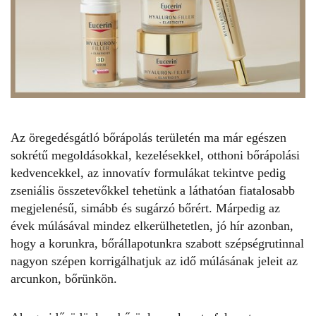
Az öregedésgátló bőrápolás területén ma már egészen
sokrétű megoldásokkal, kezelésekkel, otthoni bőrápolási
kedvencekkel, az innovatív formulákat tekintve pedig
zseniális összetevőkkel tehetünk a láthatóan fiatalosabb
megjelenésű, simább és sugárzó bőrért. Márpedig az
évek múlásával mindez elkerülhetetlen, jó hír azonban,
hogy a korunkra, bőrállapotunkra szabott szépségrutinnal
nagyon szépen korrigálhatjuk az idő múlásának jeleit az
arcunkon, bőrünkön.