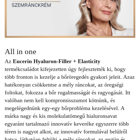
All in one
Az
Eucerin Hyaluron-Filler + Elasticity
termékcsaládot kifejezetten úgy fejlesztették ki, hogy
több fronton is kezelje a bőröregedés gyakori jeleit. Azaz
hatékonyan csökkentse a mély ráncokat, az öregségi
foltokat, fokozza a bőr rugalmasságát és ragyogását. Itt
valóban nem kell kompromisszumot kötnünk, és
megelégednünk egy-egy bőrprobléma kezelésével. A
márka nagy és kis molekulatömegű hialuronsavat
egyaránt tartalmazó innovatív keveréke egyszerre több
téren is nagyot alkot, az innovatív formulával belülről
hatva, láthatóan feltölti a mély ráncokat, az arctiin és