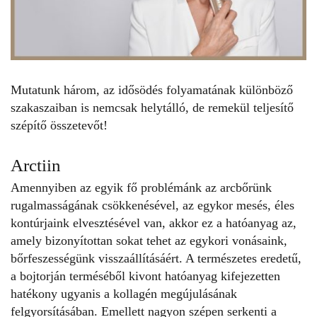
Mutatunk három, az idősödés folyamatának különböző
szakaszaiban is nemcsak helytálló, de remekül teljesítő
szépítő összetevőt!
Arctiin
Amennyiben az egyik fő problémánk az arcbőrünk
rugalmasságának csökkenésével, az egykor mesés, éles
kontúrjaink elvesztésével van, akkor ez a hatóanyag az,
amely bizonyítottan sokat tehet az egykori vonásaink,
bőrfeszességünk visszaállításáért. A természetes eredetű,
a bojtorján terméséből kivont hatóanyag kifejezetten
hatékony ugyanis a kollagén megújulásának
felgyorsításában. Emellett nagyon szépen serkenti a