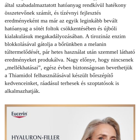
által szabadalmaztatott hatóanyag rendkívül hatékony
összetevőnek számít, és tízévnyi fejlesztés
eredményeként ma már az egyik leginkább bevált
hatóanyag a sötét foltok csökkentésében és újbóli
kialakulásuk megakadályozásában. A tirozináz enzim
blokkolásával gátolja a bőrünkben a melanin
túltermelődését, pár hetes használat után szemmel látható
eredményeket produkálva. Nagy előnye, hogy nincsenek
„mellékhatásai”, egész évben biztonságosan bevethetjük
a Thiamidol felhasználásával készült bőrszépítő
kedvenceinket, ráadásul terhesek és szoptatósok is
alkalmazhatják.