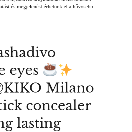
atást és megjelenést érhetünk el a hűvösebb
ashadivo
te eyes
 @KIKO Milano
tick concealer
ng lasting