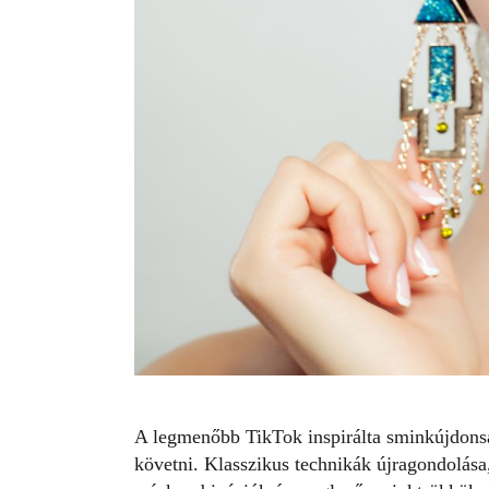
A legmenőbb TikTok inspirálta sminkújdonsá
követni. Klasszikus technikák újragondolása