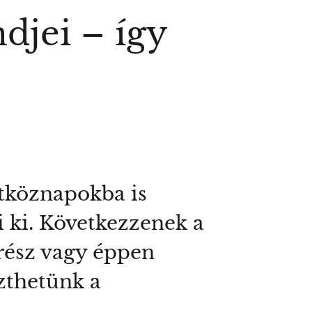
djei – így
étköznapokba is
 ki. Következzenek a
erész vagy éppen
szthetünk a