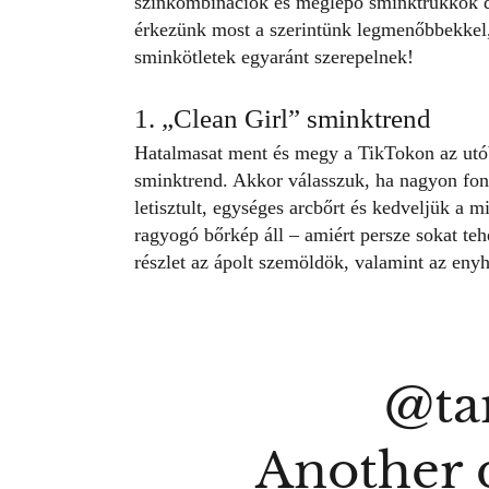
színkombinációk és meglepő sminktrükkök dik
érkezünk most a szerintünk legmenőbbekkel, 
sminkötletek egyaránt szerepelnek!
1. „Clean Girl” sminktrend
Hatalmasat ment és megy a TikTokon az utó
sminktrend. Akkor válasszuk, ha nagyon fo
letisztult, egységes arcbőrt és kedveljük a m
ragyogó bőrkép áll – amiért persze sokat te
részlet az ápolt szemöldök, valamint az eny
@ta
Another 