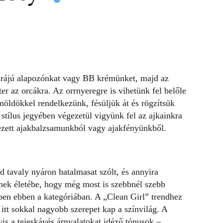
úrájú alapozónkat vagy BB krémünket, majd az
er az orcákra. Az orrnyeregre is vihetünk fel belőle
öldökkel rendelkezünk, fésüljük át és rögzítsük
stílus jegyében végezetül vigyünk fel az ajkainkra
ezett ajakbalzsamunkból vagy ajakfényünkből.
d tavaly nyáron hatalmasat szólt, és annyira
einek életébe, hogy még most is szebbnél szebb
ében ebben a kategóriában. A „Clean Girl” trendhez
itt sokkal nagyobb szerepet kap a színvilág. A
is a tejeskávés árnyalatokat idéző tónusok –