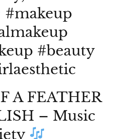
#makeup
ralmakeup
keup
#beauty
rlaesthetic
F A FEATHER
LISH – Music
iety