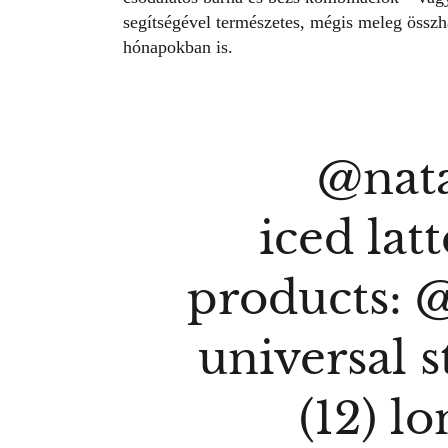
segítségével természetes, mégis meleg összh
hónapokban is.
@nat
iced lat
products:
universal s
(12) lo