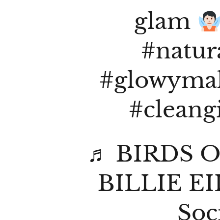
glam
#natu
#glowyma
#cleangi
♬ BIRDS O
BILLIE EI
Soc