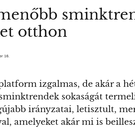
menőbb sminktren
ket otthon
r 16.
platform izgalmas, de akár a h
 sminktrendek sokaságát termeli
gújabb irányzatai, letisztult, m
al, amelyeket akár mi is beille