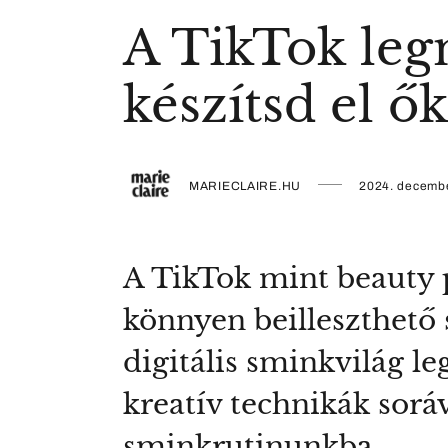
A TikTok leg
készítsd el ő
MARIECLAIRE.HU
2024. decembe
A TikTok mint beauty 
könnyen beilleszthető
digitális sminkvilág le
kreatív technikák soráv
sminkrutinunkba.