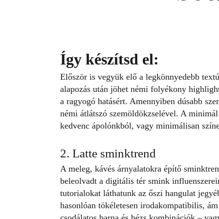
Így készítsd el:
Először is vegyük elő a legkönnyedebb text
alapozás után jöhet némi folyékony highlight
a ragyogó hatásért. Amennyiben dúsabb szem
némi átlátszó szemöldökzselével. A minimál 
kedvenc ápolónkból, vagy minimálisan szín
2. Latte sminktrend
A meleg, kávés árnyalatokra építő sminktren
beleolvadt a digitális tér smink influenszer
tutorialokat láthatunk az őszi hangulat jegy
hasonlóan tökéletesen irodakompatibilis, ám 
csodálatos barna és bézs kombinációk – vagy