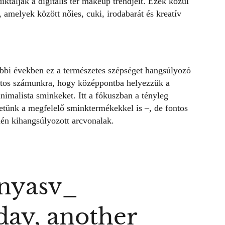
tálják a digitális tér makeup trendjeit. Ezek közül
amelyek között nőies, cuki, irodabarát és kreatív
bbi években ez a természetes szépséget hangsúlyozó
ntos számunkra, hogy középpontba helyezzük a
inimalista sminkeket. Itt a fókuszban a tényleg
hetünk a megfelelő sminktermékekkel is –, de fontos
hén kihangsúlyozott arcvonalak.
nyasv_
day, another