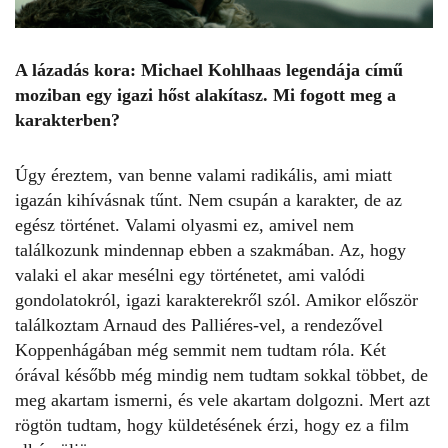
A lázadás kora: Michael Kohlhaas legendája című
moziban egy igazi hőst alakítasz. Mi fogott meg a
karakterben?
Úgy éreztem, van benne valami radikális, ami miatt
igazán kihívásnak tűnt. Nem csupán a karakter, de az
egész történet. Valami olyasmi ez, amivel nem
találkozunk mindennap ebben a szakmában. Az, hogy
valaki el akar mesélni egy történetet, ami valódi
gondolatokról, igazi karakterekről szól. Amikor először
találkoztam Arnaud des Palliéres-vel, a rendezővel
Koppenhágában még semmit nem tudtam róla. Két
órával később még mindig nem tudtam sokkal többet, de
meg akartam ismerni, és vele akartam dolgozni. Mert azt
rögtön tudtam, hogy küldetésének érzi, hogy ez a film