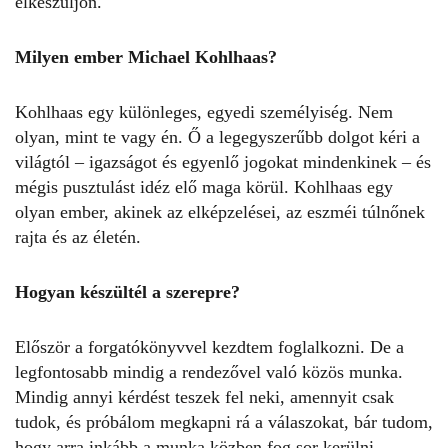
elkészüljön.
Milyen ember Michael Kohlhaas?
Kohlhaas egy különleges, egyedi személyiség. Nem
olyan, mint te vagy én. Ő a legegyszerűbb dolgot kéri a
világtól – igazságot és egyenlő jogokat mindenkinek – és
mégis pusztulást idéz elő maga körül. Kohlhaas egy
olyan ember, akinek az elképzelései, az eszméi túlnőnek
rajta és az életén.
Hogyan készültél a szerepre?
Először a forgatókönyvvel kezdtem foglalkozni. De a
legfontosabb mindig a rendezővel való közös munka.
Mindig annyi kérdést teszek fel neki, amennyit csak
tudok, és próbálom megkapni rá a válaszokat, bár tudom,
hogy arra inkább a munka közben fog sor kerülni.