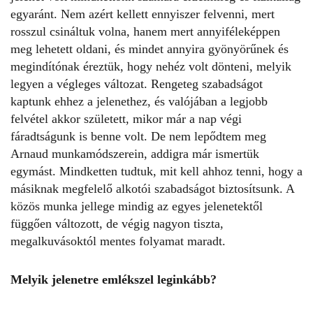
egyaránt. Nem azért kellett ennyiszer felvenni, mert
rosszul csináltuk volna, hanem mert annyiféleképpen
meg lehetett oldani, és mindet annyira gyönyörűnek és
megindítónak éreztük, hogy nehéz volt dönteni, melyik
legyen a végleges változat. Rengeteg szabadságot
kaptunk ehhez a jelenethez, és valójában a legjobb
felvétel akkor született, mikor már a nap végi
fáradtságunk is benne volt. De nem lepődtem meg
Arnaud munkamódszerein, addigra már ismertük
egymást. Mindketten tudtuk, mit kell ahhoz tenni, hogy a
másiknak megfelelő alkotói szabadságot biztosítsunk. A
közös munka jellege mindig az egyes jelenetektől
függően változott, de végig nagyon tiszta,
megalkuvásoktól mentes folyamat maradt.
Melyik jelenetre emlékszel leginkább?