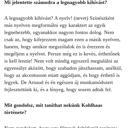
Mi jelentette számodra a legnagyobb kihívást?
A legnagyobb kihívást? A nyelv! (nevet) Színészként
más nyelven megformálni egy karaktert az egyik
legnehezebb, ugyanakkor nagyon fontos dolog. Nem
csak az, hogy kifejezzem magam ezen a másik nyelven,
hanem, hogy amikor megszólalok én is érezzem és
megéljem a nyelvet. Persze még ez is kevés, érthetőnek
is kell lennie! Nem volt mindig egyszerű megtalálni az
egyensúlyt aközött, hogy szabadon játszhassam, anélkül,
hogy az akcentusom miatt aggódjam, és hogy érthető is
legyek. De Arnaud és én egészen új munkamódszert
fejlesztettünk ki, és a lényeg, hogy sosem adtuk fel.
Mit gondolsz, mit taníthat nekünk Kohlhaas
története?
Nem gondolom, hogy egy filmnek feltétlenül tanítania