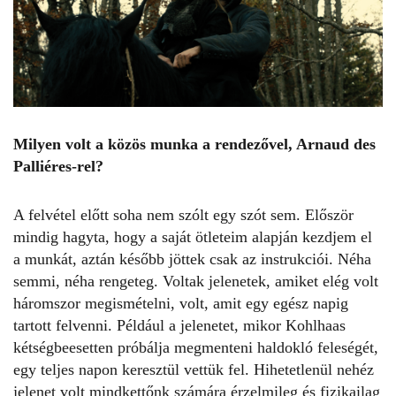
Milyen volt a közös munka a rendezővel, Arnaud des
Palliéres-rel?
A felvétel előtt soha nem szólt egy szót sem. Először
mindig hagyta, hogy a saját ötleteim alapján kezdjem el
a munkát, aztán később jöttek csak az instrukciói. Néha
semmi, néha rengeteg. Voltak jelenetek, amiket elég volt
háromszor megismételni, volt, amit egy egész napig
tartott felvenni. Például a jelenetet, mikor Kohlhaas
kétségbeesetten próbálja megmenteni haldokló feleségét,
egy teljes napon keresztül vettük fel. Hihetetlenül nehéz
jelenet volt mindkettőnk számára érzelmileg és fizikailag