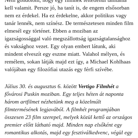
kell valamit. Persze jó, ha tanít is, de engem elsősorban
nem ez érdekel. Ha ez érdekelne, akkor politikus vagy
tanár lennék, nem színész. De természetesen minden film
elmesél egy történet. Ebben a moziban az
igazságossággal való megszállottság igazságtalansághoz
és vaksághoz vezet. Egy olyan embert látunk, aki
mindent elveszít egy eszme miatt. Valahol mélyen, és
remélem, sokan látják majd ezt így, a Michael Kohlhaas
valójában egy filozófiai utazás egy férfi szívébe.
Július 30. és augusztus 6. között
Vertigo Filmhét
a
fővárosi Puskin moziban. Egy teljes héten át naponta
három artfilmet nézhetünk meg a közelmúlt
filmtermésének legjavából. A filmhét programjában
összesen 23 film szerepel, melyek közül kettő az országos
premier előtt látható majd. Minden nap elsőként egy
romantikus alkotás, majd egy fesztiválkedvenc, végül egy