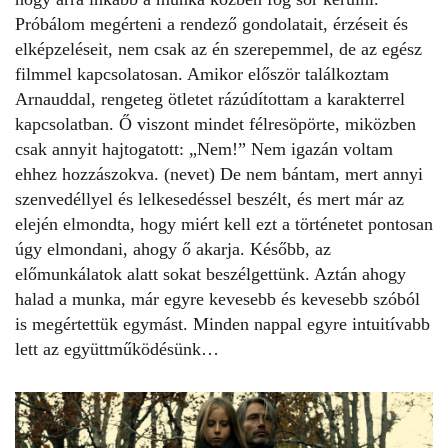
Próbálom megérteni a rendező gondolatait, érzéseit és
elképzeléseit, nem csak az én szerepemmel, de az egész
filmmel kapcsolatosan. Amikor először találkoztam
Arnauddal, rengeteg ötletet rázúdítottam a karakterrel
kapcsolatban. Ő viszont mindet félresöpörte, miközben
csak annyit hajtogatott: „Nem!” Nem igazán voltam
ehhez hozzászokva. (nevet) De nem bántam, mert annyi
szenvedéllyel és lelkesedéssel beszélt, és mert már az
elején elmondta, hogy miért kell ezt a történetet pontosan
úgy elmondani, ahogy ő akarja. Később, az
előmunkálatok alatt sokat beszélgettünk. Aztán ahogy
halad a munka, már egyre kevesebb és kevesebb szóból
is megértettük egymást. Minden nappal egyre intuitívabb
lett az együttműködésünk…