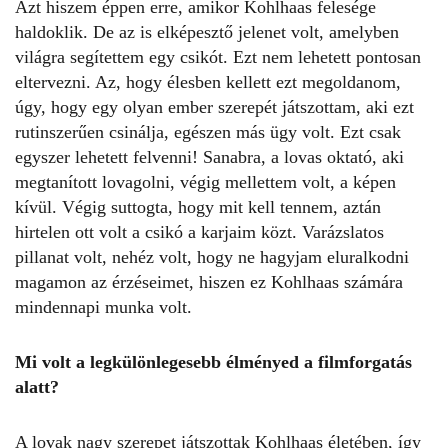
Azt hiszem éppen erre, amikor Kohlhaas felesége
haldoklik. De az is elképesztő jelenet volt, amelyben
világra segítettem egy csikót. Ezt nem lehetett pontosan
eltervezni. Az, hogy élesben kellett ezt megoldanom,
úgy, hogy egy olyan ember szerepét játszottam, aki ezt
rutinszerűen csinálja, egészen más ügy volt. Ezt csak
egyszer lehetett felvenni! Sanabra, a lovas oktató, aki
megtanított lovagolni, végig mellettem volt, a képen
kívül. Végig suttogta, hogy mit kell tennem, aztán
hirtelen ott volt a csikó a karjaim közt. Varázslatos
pillanat volt, nehéz volt, hogy ne hagyjam eluralkodni
magamon az érzéseimet, hiszen ez Kohlhaas számára
mindennapi munka volt.
Mi volt a legkülönlegesebb élményed a filmforgatás
alatt?
A lovak nagy szerepet játszottak Kohlhaas életében, így