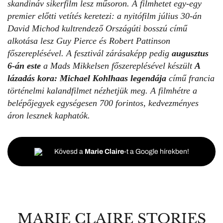
skandináv sikerfilm lesz műsoron. A filmhetet egy-egy
premier előtti vetítés keretezi: a nyitófilm július 30-án
David Michod kultrendező Országúti bosszú című
alkotása lesz Guy Pierce és Robert Pattinson
főszereplésével. A fesztivál zárásaképp pedig
augusztus
6-án este
a Mads Mikkelsen főszereplésével készült
A
lázadás kora: Michael Kohlhaas legendája
című francia
történelmi kalandfilmet nézhetjük meg. A filmhétre a
belépőjegyek egységesen 700 forintos, kedvezményes
áron lesznek kaphatók.
Kövesd a
Marie Claire
-t a Google hírekben!
MARIE CLAIRE STORIES