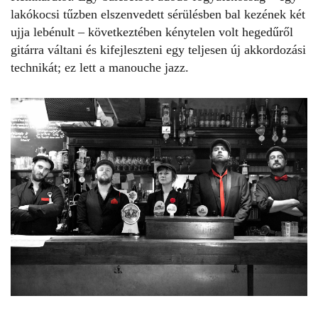
lakókocsi tűzben elszenvedett sérülésben bal kezének két
ujja lebénult – következtében kénytelen volt hegedűről
gitárra váltani és kifejleszteni egy teljesen új akkordozási
technikát; ez lett a manouche jazz.