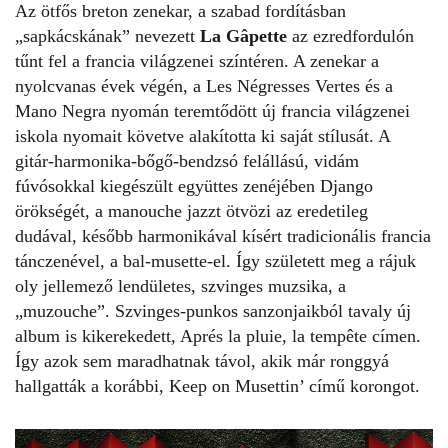
Az ötfős breton zenekar, a szabad fordításban
„sapkácskának” nevezett
La Gâpette
az ezredfordulón
tűnt fel a francia világzenei színtéren. A zenekar a
nyolcvanas évek végén, a Les Négresses Vertes és a
Mano Negra nyomán teremtődött új francia világzenei
iskola nyomait követve alakította ki saját stílusát. A
gitár-harmonika-bőgő-bendzsó felállású, vidám
fúvósokkal kiegészült együttes zenéjében Django
örökségét, a manouche jazzt ötvözi az eredetileg
dudával, később harmonikával kísért tradicionális francia
tánczenével, a bal-musette-el. Így született meg a rájuk
oly jellemező lendületes, szvinges muzsika, a
„muzouche”. Szvinges-punkos sanzonjaikból tavaly új
album is kikerekedett, Aprés la pluie, la tempête címen.
Így azok sem maradhatnak távol, akik már ronggyá
hallgatták a korábbi, Keep on Musettin’ című korongot.