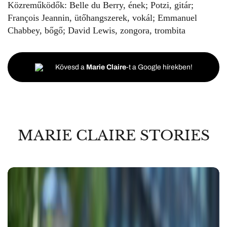
Közreműködők: Belle du Berry, ének; Potzi, gitár;
François Jeannin, ütőhangszerek, vokál; Emmanuel
Chabbey, bőgő; David Lewis, zongora, trombita
Kövesd a
Marie Claire
-t a Google hírekben!
MARIE CLAIRE STORIES