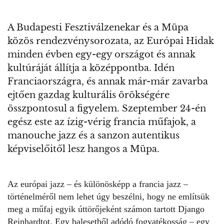
A Budapesti Fesztiválzenekar és a Müpa
közös rendezvénysorozata, az Európai Hidak
minden évben egy-egy országot és annak
kultúráját állítja a középpontba. Idén
Franciaországra, és annak már-már zavarba
ejtően gazdag kulturális örökségére
összpontosul a figyelem. Szeptember 24-én
egész este az ízig-vérig francia műfajok, a
manouche jazz és a sanzon autentikus
képviselőitől lesz hangos a Müpa.
Az európai jazz – és különösképp a francia jazz –
történelméről nem lehet úgy beszélni, hogy ne említsük
meg a műfaj egyik úttörőjeként számon tartott Django
Reinhardtot. Egy balesetből adódó fogyatékosság – egy