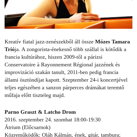
Kreatív fiatal jazz-zenészekből áll össze
Mózes Tamara
Trió
ja. A zongorista-énekesnő több szállal is kötődik a
francia kultúrához, hiszen 2009-től a párizsi
Conservatoire à Rayonnement Régional jazzének és
improvizáció szakán tanult, 2011-ben pedig francia
állami ösztöndíjat kapott. Szeptember 24-i koncertjével
teljes egészében a sanzon párperces drámákat teremtő
műfaja előtt tiszteleg majd.
Parno Graszt & Latcho Drom
2016. szeptember 24. szombat 18:00-19:30
Átrium (Előcsarnok)
Közreműködők: Oláh Kálmán, ének, gitár, tambura;