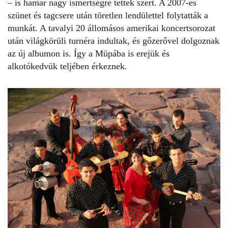
– is hamar nagy ismertségre tettek szert. A 2007-es
szünet és tagcsere után töretlen lendülettel folytatták a
munkát. A tavalyi 20 állomásos amerikai koncertsorozat
után világkörüli turnéra indultak, és gőzerővel dolgoznak
az új albumon is. Így a Müpába is erejük és
alkotókedvük teljében érkeznek.