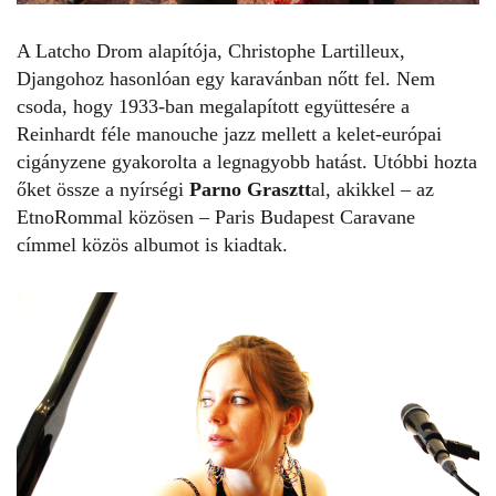
A Latcho Drom alapítója, Christophe Lartilleux,
Djangohoz hasonlóan egy karavánban nőtt fel. Nem
csoda, hogy 1933-ban megalapított együttesére a
Reinhardt féle manouche jazz mellett a kelet-európai
cigányzene gyakorolta a legnagyobb hatást. Utóbbi hozta
őket össze a nyírségi
Parno Grasztt
al, akikkel – az
EtnoRommal közösen – Paris Budapest Caravane
címmel közös albumot is kiadtak.