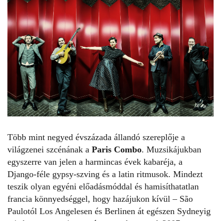
Több mint negyed évszázada állandó szereplője a
világzenei szcénának a
Paris Combo
. Muzsikájukban
egyszerre van jelen a harmincas évek kabaréja, a
Django-féle gypsy-szving és a latin ritmusok. Mindezt
teszik olyan egyéni előadásmóddal és hamisíthatatlan
francia könnyedséggel, hogy hazájukon kívül – São
Paulotól Los Angelesen és Berlinen át egészen Sydneyig