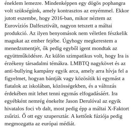
éneklem lemezre. Mindenképpen egy dögös pophangra
volt szükségünk, amely kontrasztos az enyémmel. Ekkor
jutott eszembe, hogy 2016-ban, mikor néztem az
Eurovíziós Dalfesztivált, nagyon tetszett a máltai
produkció. Az ilyen benyomások nem véletlen fészkelik
magukat az ember fejébe. Úgyhogy megkerestem a
menedzsmentjét, ők pedig egyből igent mondtak az
együttműködésre. Az külön szimpatikus volt, hogy Ira is
érzékeny társadalmi témákra. LMBTQ nagykövet és az
anti-bullying kampány egyik arca, amely arra hívja fel a
figyelmet, hogyan bántják vagy közösítik ki egymást a
fiatalok az iskolában, közösségekben, és a változás
érdekében mit lehet tenni egymás elfogadásáért. Ira
egyébként nemrég énekelte Jason Derulóval az egyik
hivatalos foci vb dalt, most pedig épp a máltai X-Faktort
zsűrizi. Ő ott egy szupersztár. A kettőnk fúziója pedig
megmozgatta az európai médiát.