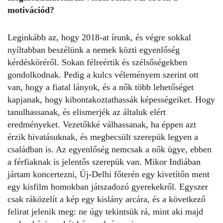
motivációd?
Leginkább az, hogy 2018-at írunk, és végre sokkal
nyíltabban beszélünk a nemek közti egyenlőség
kérdésköréről. Sokan félreértik és szélsőségekben
gondolkodnak. Pedig a kulcs véleményem szerint ott
van, hogy a fiatal lányok, és a nők több lehetőséget
kapjanak, hogy kibontakoztathassák képességeiket. Hogy
tanulhassanak, és elismerjék az általuk elért
eredményeket. Vezetőkké válhassanak, ha éppen azt
érzik hivatásuknak, és megbecsült szerepük legyen a
családban is. Az egyenlőség nemcsak a nők ügye, ebben
a férfiaknak is jelentős szerepük van. Mikor Indiában
jártam koncertezni, Új-Delhi főterén egy kivetítőn ment
egy kisfilm homokban játszadozó gyerekekről. Egyszer
csak ráközelít a kép egy kislány arcára, és a következő
felirat jelenik meg: ne úgy tekintsük rá, mint aki majd