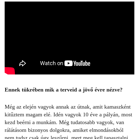
Ennek tükrében mik a terveid a jövő évre nézve?
Még az elején vagyok annak az útnak, amit kamaszként
kitűztem magam elé. Idén vagyok 10 éve a pályán, most
kezd beérni a munkám. Még tudatosabb vagyok, van
rálátásom bizonyos dolgokra, amiket elmondásokból
nem tudsz csak úgy leszűrni, mert meg kell tapasztalni.