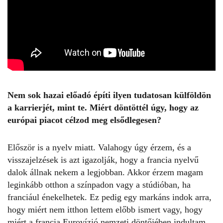
Nem sok hazai előadó építi ilyen tudatosan külföldön
a karrierjét, mint te. Miért döntöttél úgy, hogy az
európai piacot célzod meg elsődlegesen?
Először is a nyelv miatt. Valahogy úgy érzem, és a
visszajelzések is azt igazolják, hogy a francia nyelvű
dalok állnak nekem a legjobban. Akkor érzem magam
leginkább otthon a színpadon vagy a stúdióban, ha
franciául énekelhetek. Ez pedig egy markáns indok arra,
hogy miért nem itthon lettem előbb ismert vagy, hogy
miért a francia Eurovízió nemzeti döntőjében indultam,