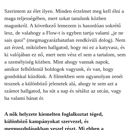
Szerintem az élet ilyen. Minden érzelmet meg kell élni a
maga teljességében, mert sokat tanulunk közben
magunkról. A következő lemezem is hasonlóan sokrétű
lesz, de valahogy a Flow-t is egyben tartja valami „je ne
sais quoi” (megmagyarázhatatlan rendkívüli dolog). Nem
azt érzed, miközben hallgatod, hogy mi ez a katyvasz, és
ki valójában ez nő, mert nem vész el sem a tartalom, sem
a személyiség közben. Mint ahogy vannak napok,
amikor felhőtlenül boldogok vagyunk, és van, hogy
gondokkal küzdünk. A filmekben sem ugyanolyan zenét
tesznek a különböző jelenetek alá, ahogy te sem azt a
számot hallgatod, ha süt a nap és sétálsz az utcán, vagy
ha valami bánat ér.
A nők helyzete kiemelten foglalkoztat téged,
különböző kampányokat szervezel, és
megmozdulásokban veszel részt. Mi ebben a