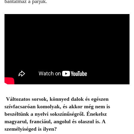
bántalmaz a párjuk.
Változatos sorsok, könnyed dalok és egészen
szívfacsaróan komolyak, és akkor még nem is
beszéltünk a nyelvi sokszínűségről. Énekelsz
magyarul, franciául, angolul és olaszul is. A
személyiséged is ilyen?