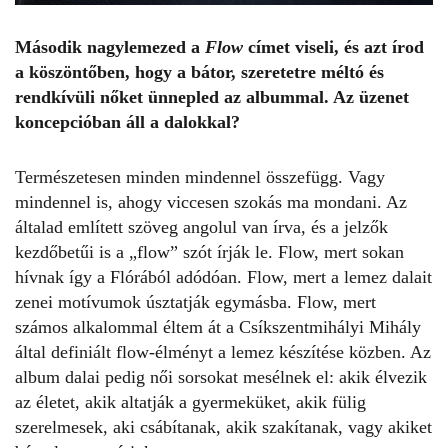
Második nagylemezed a
Flow
címet viseli, és azt írod
a köszöntőben, hogy a bátor, szeretetre méltó és
rendkívüli nőket ünnepled az albummal. Az üzenet
koncepcióban áll a dalokkal?
Természetesen minden mindennel összefügg. Vagy
mindennel is, ahogy viccesen szokás ma mondani. Az
általad említett szöveg angolul van írva, és a jelzők
kezdőbetűi is a „flow” szót írják le. Flow, mert sokan
hívnak így a Flórából adódóan. Flow, mert a lemez dalait
zenei motívumok úsztatják egymásba. Flow, mert
számos alkalommal éltem át a Csíkszentmihályi Mihály
által definiált flow-élményt a lemez készítése közben. Az
album dalai pedig női sorsokat mesélnek el: akik élvezik
az életet, akik altatják a gyermeküket, akik fülig
szerelmesek, aki csábítanak, akik szakítanak, vagy akiket