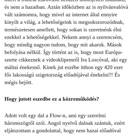
és nem a hazaiban. Aztán időközben az is nyilvánvalóvá
vált számomra, hogy mivel az internet által ennyire
kinyílt a világ, a lehetőségeink is megsokszorozódnak,
természetesen amellett, hogy sokan is szeretnénk élni
ezekkel a lehetőségekkel. Nekem annyi a szerencsém,
hogy mindig nagyon tudom, hogy mit akarok. Mások
befolyása nélkül. Így történt az is, hogy most Európa-
szerte cikkeznek a videoklipemről Ira Loscóval, aki egy
máltai énekesnő. Kinek jut eszébe itthon egy 420 ezer
fős lakosságú szigetország előadójával énekelni?! És
mégis bejött.
Hogy jutott eszedbe ez a közreműködés?
Adott volt egy dal a Flow-n, ami egy szerelmi
háromszögről szól. Angol nyelvű dalnak szántuk, ezért
eljátszottam a gondolattal, hogy nem hazai előadóval