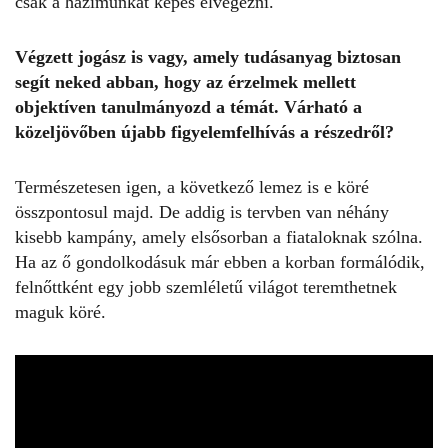
csak a házimunkát képes elvégezni.
Végzett jogász is vagy, amely tudásanyag biztosan
segít neked abban, hogy az érzelmek mellett
objektíven tanulmányozd a témát. Várható a
közeljövőben újabb figyelemfelhívás a részedről?
Természetesen igen, a következő lemez is e köré
összpontosul majd. De addig is tervben van néhány
kisebb kampány, amely elsősorban a fiataloknak szólna.
Ha az ő gondolkodásuk már ebben a korban formálódik,
felnőttként egy jobb szemléletű világot teremthetnek
maguk köré.