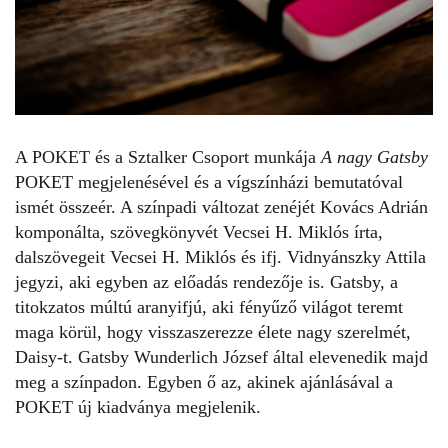
A POKET és a Sztalker Csoport munkája
A nagy Gatsby
POKET megjelenésével
és a vígszínházi bemutatóval
ismét összeér. A színpadi változat zenéjét Kovács Adrián
komponálta, szövegkönyvét Vecsei H. Miklós írta,
dalszövegeit Vecsei H. Miklós és ifj. Vidnyánszky Attila
jegyzi, aki egyben az előadás rendezője is. Gatsby, a
titokzatos múltú aranyifjú, aki fényűző világot teremt
maga körül, hogy visszaszerezze élete nagy szerelmét,
Daisy-t. Gatsby Wunderlich József által elevenedik majd
meg a színpadon. Egyben ő az, akinek ajánlásával a
POKET új kiadványa megjelenik.