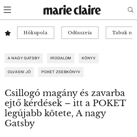
Hőkupola
Odüsszeia
Tabuk nél
A NAGY GATSBY
IRODALOM
KÖNYV
OLVASNI JÓ
POKET ZSEBKÖNYV
Csillogó magány és zavarba
ejtő kérdések – itt a POKET
legújabb kötete, A nagy
Gatsby