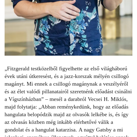
„Fitzgerald testközelből figyelhette az első világháború
évek utáni útkeresést, és a jazz-korszak mélyén csillogó
magányt. Mi ennek a csillogó magánynak a veszélyéről
és az élet valódi pillanatairól szeretnénk előadást csinálni
a Vígszínházban” – mesél a darabról Vecsei H. Miklós,
majd folytatja: „Abban reménykedünk, hogy az előadás
hangulata belopódzik majd az olvasók lelkébe is, és így
az olvasás közben még inkább elérhetővé válik a
gondolat és a hangulat katarzisa. A nagy Gatsby a mi