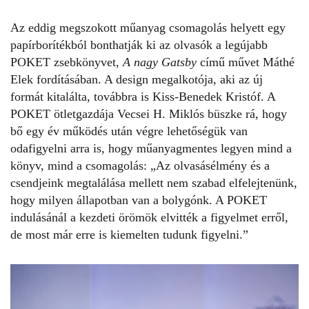
Az eddig megszokott műanyag csomagolás helyett egy
papírborítékból bonthatják ki az olvasók a legújabb
POKET zsebkönyvet,
A nagy Gatsby
című művet Máthé
Elek fordításában. A design megalkotója, aki az új
formát kitalálta, továbbra is Kiss-Benedek Kristóf. A
POKET ötletgazdája
Vecsei H. Miklós
büszke rá, hogy
bő egy év működés után végre lehetőségük van
odafigyelni arra is, hogy műanyagmentes legyen mind a
könyv, mind a csomagolás: „Az olvasásélmény és a
csendjeink megtalálása mellett nem szabad elfelejtenünk,
hogy milyen állapotban van a bolygónk. A
POKET
indulásánál a kezdeti örömök elvitték a figyelmet erről,
de most már erre is kiemelten tudunk figyelni.”