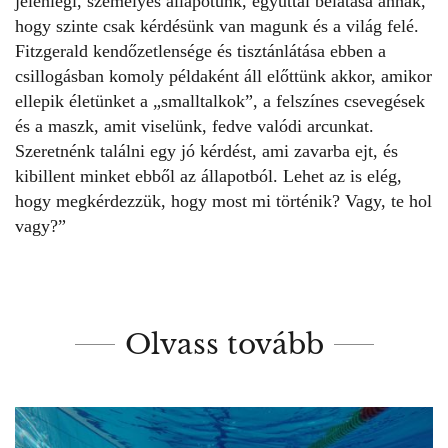
jelenlegi, személyes állapotunk, egyúttal belátása annak,
hogy szinte csak kérdésünk van magunk és a világ felé.
Fitzgerald kendőzetlensége és tisztánlátása ebben a
csillogásban komoly példaként áll előttünk akkor, amikor
ellepik életünket a „smalltalkok”, a felszínes csevegések
és a maszk, amit viselünk, fedve valódi arcunkat.
Szeretnénk találni egy jó kérdést, ami zavarba ejt, és
kibillent minket ebből az állapotból. Lehet az is elég,
hogy megkérdezzük, hogy most mi történik? Vagy, te hol
vagy?”
Olvass tovább