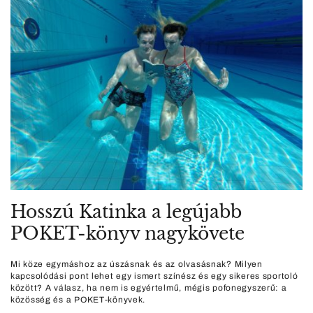
Hosszú Katinka a legújabb
POKET-könyv nagykövete
Mi köze egymáshoz az úszásnak és az olvasásnak? Milyen
kapcsolódási pont lehet egy ismert színész és egy sikeres sportoló
között? A válasz, ha nem is egyértelmű, mégis pofonegyszerű: a
közösség és a POKET-könyvek.