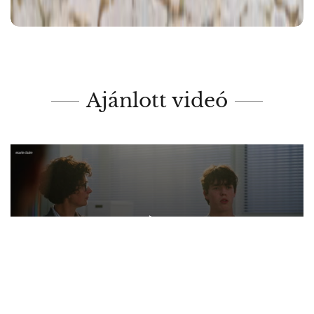
Ajánlott videó
0