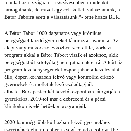
munkát az országban. Legszívesebben mindenkit
támogatnánk, de mivel egy célt kellett választanunk, a
Bátor Táborra
esett a választásunk.”- tette hozzá BLR.
A Bátor Tábor 1000 daganatos vagy krónikus
betegséggel küzdő gyermeket táboroztat nyaranta. Az
alapítvány működése évközben sem áll le, kórházi
programjukkal a Bátor Tábort viszik el azokhoz, akik
betegségükből kifolyólag nem juthatnak el rá. A kórházi
program tevékenységének központjában a kezelés alatt
álló, éppen kórházban fekvő vagy kontrollra érkező
gyermekek és melletük lévő családtagjaik
állnak. Budapesten két kezelőközpontban látogatják a
gyerekeket, 2019-től már a debreceni és a pécsi
klinikákon is elérhetőek a programjaik.
2020-ban még több kórházban fekvő gyermekhez
szeretnének eljutni, ebben is segít majd a Follow The