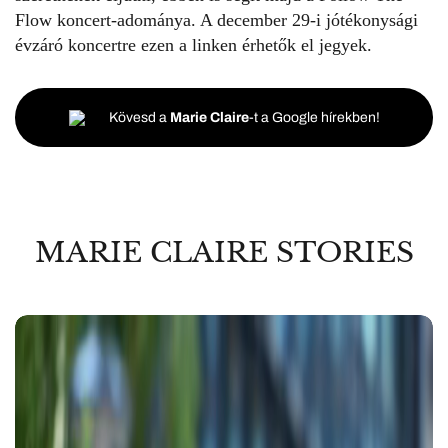
Flow koncert-adománya. A december 29-i jótékonysági
évzáró koncertre
ezen a linken
érhetők el jegyek.
Kövesd a
Marie Claire
-t a Google hírekben!
MARIE CLAIRE STORIES