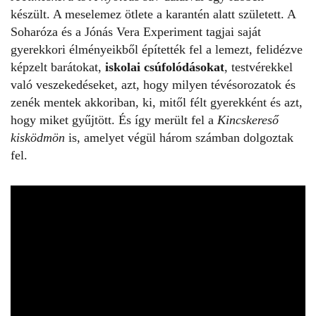
készült. A meselemez ötlete a karantén alatt született. A
Soharóza és a
Jónás Vera Experiment
tagjai saját
gyerekkori élményeikből építették fel a lemezt, felidézve
képzelt barátokat,
iskolai csúfolódásokat
, testvérekkel
való veszekedéseket, azt, hogy milyen tévésorozatok és
zenék mentek akkoriban, ki, mitől félt gyerekként és azt,
hogy miket gyűjtött. És így merült fel a
Kincskereső
kisködmön
is, amelyet végül három számban dolgoztak
fel.