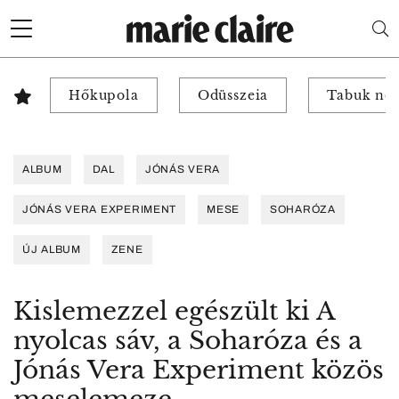
Hőkupola
Odüsszeia
Tabuk nél
ALBUM
DAL
JÓNÁS VERA
JÓNÁS VERA EXPERIMENT
MESE
SOHARÓZA
ÚJ ALBUM
ZENE
Kislemezzel egészült ki A
nyolcas sáv, a Soharóza és a
Jónás Vera Experiment közös