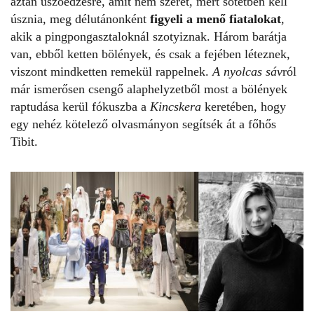
aztán úszóedzésre, amit nem szeret, mert sötétben kell
úsznia, meg délutánonként
figyeli a menő fiatalokat
,
akik a pingpongasztaloknál szotyiznak. Három barátja
van, ebből ketten bölények, és csak a fejében léteznek,
viszont mindketten remekül rappelnek.
A nyolcas sáv
ról
már ismerősen csengő alaphelyzetből most a bölények
raptudása kerül fókuszba a
Kincskera
keretében, hogy
egy nehéz kötelező olvasmányon segítsék át a főhős
Tibit.