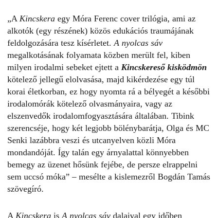
„A
Kincskera
egy Móra Ferenc cover trilógia, ami az
alkotók (egy részének) közös edukációs traumájának
feldolgozására tesz kísérletet.
A nyolcas sáv
megalkotásának folyamata közben merült fel, kiben
milyen irodalmi sebeket ejtett a
Kincskereső kisködmön
kötelező jellegű elolvasása, majd kikérdezése egy túl
korai életkorban, ez hogy nyomta rá a bélyegét a későbbi
irodalomórák kötelező olvasmányaira, vagy az
elszenvedők irodalomfogyasztására általában. Tibink
szerencséje, hogy két legjobb bölénybarátja, Olga és MC
Senki lazábbra veszi és utcanyelven közli Móra
mondandóját. Így talán egy árnyalattal könnyebben
bemegy az üzenet hősünk fejébe, de persze elrappelni
sem uccsó móka” – mesélte a kislemezről Bogdán Tamás
szövegíró.
A
Kincskera
is
A nyolcas sáv
dalaival egy időben