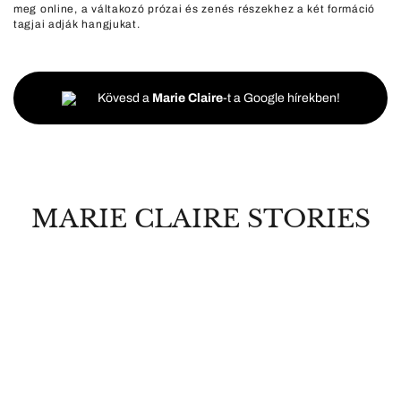
meg online, a váltakozó prózai és zenés részekhez a két formáció
tagjai adják hangjukat.
Kövesd a
Marie Claire
-t a Google hírekben!
MARIE CLAIRE STORIES