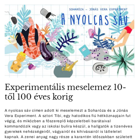
Experimentális meselemez 10-
től 100 éves korig
A nyolcas sáv címen adott ki meselemezt a Soharóza és a Jónás
Vera Experiment. A sztori Tibi, egy hatodikos fiú hétköznapjain fut
végig, és miközben a főszereplő képzeletbeli barátaival
kommandózik vagy az iskolai bulira készül, a hallgatók a tizenéves
gyerekek nehézségeiről, vágyairól és kihívásairól is látleletet
kapnak. A zenei anyag nagy része a karantén időszakban született