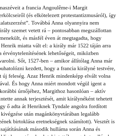
maszéveit a francia Angoulême-i Margit
 erkölcseiről (és elkötelezett protestantizmusáról), így
sztalatszerzést”. Továbbá Anna olyannyira nem
király szemet vetett rá – pontosabban megszállottan
a menekült, és másfél éven át megtagadta, hogy
Henrik miatta vált el: a király
már 1522 táján arra
a érvénytelenítésének lehetőségeit, miközben
arolni. Sőt, 1527-ben – amikor állítólag Anna már
uhatolózni kezdett, hogy a francia királyné testvére,
t új feleség. Azaz Henrik mindenképp elvált volna
ápával. És hogy Anna miért mondott végül igent a
korábbi úrnőjéhez, Margithoz hasonlóan – aktív
ntette annak terjesztését, amit királynéként tehetett
gy ő adta át Henriknek Tyndale angolra fordított
sz kivégzése után magánkönyvtárában legalább
zének birtoklása eretnekségnek számított). Vesztét is
kisajátításának második hulláma során Anna és