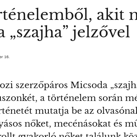
rténelemből, akit 
 „szajha” jelzővel
r 16.
ozi szerzőpáros Micsoda „szajh
huszonkét, a történelem során mé
ténetét mutatja be az olvasónak
olyásos nőket, mecénásokat és m
trollt gyakorló nőket találunk k