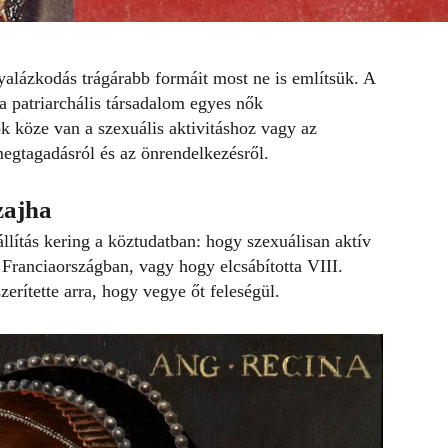
lázkodás trágárabb formáit most ne is említsük. A
 a
patriarchális társadalom
egyes nők
 köze van a szexuális aktivitáshoz vagy az
megtagadásról és az önrendelkezésről.
zajha
lítás kering a köztudatban: hogy szexuálisan aktív
t Franciaországban, vagy hogy elcsábította VIII.
rítette arra, hogy vegye őt feleségül.