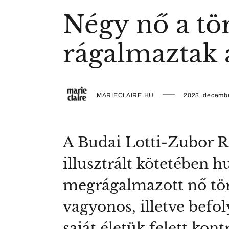
Négy nő a tö
rágalmaztak a
MARIECLAIRE.HU
2023. decembe
A Budai Lotti-Zubor R
illusztrált kötetében 
megrágalmazott nő tör
vagyonos, illetve bef
saját életük felett kon