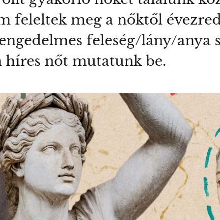
 feleltek meg a nőktől évezred
 engedelmes feleség/lány/anya 
 híres nőt mutatunk be.