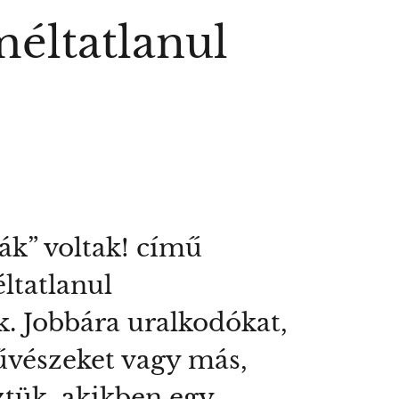
méltatlanul
ák” voltak! című
ltatlanul
. Jobbára uralkodókat,
űvészeket vagy más,
öztük, akikben egy