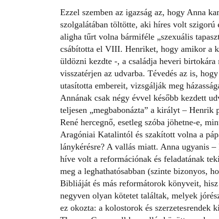
Ezzel szemben az igazság az, hogy Anna ka
szolgalátában töltötte, aki híres volt szigorú
aligha tűrt volna bármiféle „szexuális tapa
csábította el VIII. Henriket, hogy amikor a 
üldözni kezdte -, a családja heveri birtokár
visszatérjen az udvarba. Tévedés az is, hogy 
utasította embereit, vizsgálják meg házasság
Annának csak négy évvel később kezdett udv
teljesen „megbabonázta” a királyt – Henrik p
René hercegnő, esetleg szóba jöhetne-e, min
Aragóniai Katalintól és szakított volna a p
lánykérésre? A vallás miatt.
Anna ugyanis – 
híve volt a reformációnak és feladatának teki
meg a leghathatósabban (szinte bizonyos, ho
Bibliáját és más reformátorok könyveit, hi
negyven olyan kötetet találtak, melyek jórés
ez okozta: a kolostorok és szerzetesrendek 