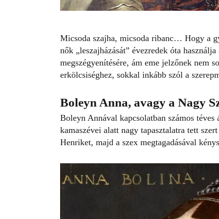
Micsoda szajha, micsoda ribanc… Hogy a gya
nők „leszajházását” évezredek óta használja
megszégyenítésére, ám eme jelzőnek nem sok
erkölcsiséghez, sokkal inkább szól a szerep
Boleyn Anna, avagy
a Nagy S
Boleyn Annával kapcsolatban számos téves ál
kamaszévei alatt nagy tapasztalatra tett szer
Henriket, majd a szex megtagadásával kénysze