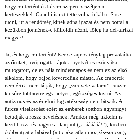
hogy mi történt és kérem szépen beszéljen a
kertészekkel. Gandhi is ezt tette volna inkább. Sose
tudni, itt a rendőrség kinek adna igazat és nem bottal a
kezükben jönnének-e külföldit nézni, főleg ha dél-afrikai
magyar!
Ja, és hogy mi történt? Kende sajnos tényleg provokálta
az őröket, nyújtogatta rájuk a nyelvét és csúnyákat
mutogatott, de ez nála mindennapos és nem ez az első
alkalom, hogy bajba keveredünk miatta. Az emberek
nem értik, nem látják, hogy „van vele valami”, hiszen
külsőre többnyire egy helyes, egészséges kisfiú. Az
autizmus és az értelmi fogyatékosság nem látszik. A
furcsa viselkedést ezért az emberek (otthon ugyanígy)
betudják a rossz nevelésnek. Amikor még tikkelni is
kezd hozzá és nagyokat kurjant („á-áááááá!”), közben
dobbantgat a lábával (a tic akaratlan mozgás-sorozat),