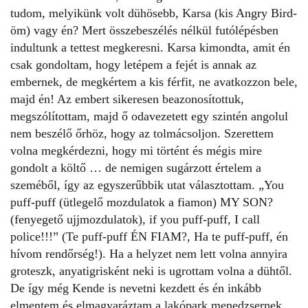
tudom, melyikünk volt dühösebb, Karsa (kis Angry Bird-
öm) vagy én? Mert összebeszélés nélkül futólépésben
indultunk a tettest megkeresni. Karsa kimondta, amit én
csak gondoltam, hogy letépem a fejét is annak az
embernek, de megkértem a kis férfit, ne avatkozzon bele,
majd én! Az embert sikeresen beazonosítottuk,
megszólítottam, majd ő odavezetett egy szintén angolul
nem beszélő őrhöz, hogy az tolmácsoljon. Szerettem
volna megkérdezni, hogy mi történt és mégis mire
gondolt a költő … de nemigen sugárzott értelem a
szeméből, így az egyszerűbbik utat választottam. „You
puff-puff (ütlegelő mozdulatok a fiamon) MY SON?
(fenyegető ujjmozdulatok), if you puff-puff, I call
police!!!” (Te puff-puff ÉN FIAM?, Ha te puff-puff, én
hívom rendőrség!). Ha a helyzet nem lett volna annyira
groteszk, anyatigrisként neki is ugrottam volna a dühtől.
De így még Kende is nevetni kezdett és én inkább
elmentem és elmagyaráztam a lakópark menedzsernek,