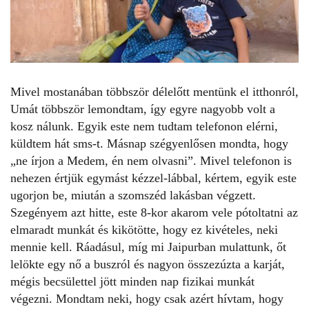
Mivel mostanában többször délelőtt mentünk el itthonról,
Umát többször lemondtam, így egyre nagyobb volt a
kosz nálunk. Egyik este nem tudtam telefonon elérni,
küldtem hát sms-t. Másnap szégyenlősen mondta, hogy
„ne írjon a Medem, én nem olvasni”. Mivel telefonon is
nehezen értjük egymást kézzel-lábbal, kértem, egyik este
ugorjon be, miután a szomszéd lakásban végzett.
Szegényem azt hitte, este 8-kor akarom vele pótoltatni az
elmaradt munkát és kikötötte, hogy ez kivételes, neki
mennie kell. Ráadásul, míg mi Jaipurban mulattunk, őt
lelökte egy nő a buszról és nagyon összezúzta a karját,
mégis becsülettel jött minden nap fizikai munkát
végezni. Mondtam neki, hogy csak azért hívtam, hogy