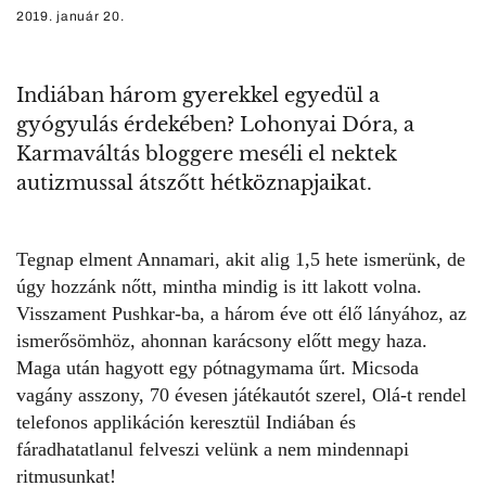
2019. január 20.
Indiában három gyerekkel egyedül a
gyógyulás érdekében? Lohonyai Dóra, a
Karmaváltás bloggere meséli el nektek
autizmussal átszőtt hétköznapjaikat.
Tegnap elment Annamari, akit alig 1,5 hete ismerünk, de
úgy hozzánk nőtt, mintha mindig is itt lakott volna.
Visszament Pushkar-ba, a három éve ott élő lányához, az
ismerősömhöz, ahonnan karácsony előtt megy haza.
Maga után hagyott egy pótnagymama űrt. Micsoda
vagány asszony, 70 évesen játékautót szerel, Olá-t rendel
telefonos applikáción keresztül Indiában és
fáradhatatlanul felveszi velünk a nem mindennapi
ritmusunkat!