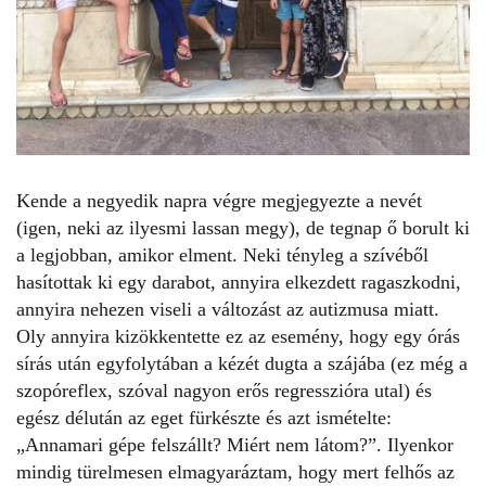
Kende a negyedik napra végre megjegyezte a nevét
(igen, neki az ilyesmi lassan megy), de tegnap ő borult ki
a legjobban, amikor elment. Neki tényleg a szívéből
hasítottak ki egy darabot, annyira elkezdett ragaszkodni,
annyira nehezen viseli a változást az autizmusa miatt.
Oly annyira kizökkentette ez az esemény, hogy egy órás
sírás után egyfolytában a kézét dugta a szájába (ez még a
szopóreflex, szóval nagyon erős regresszióra utal) és
egész délután az eget fürkészte és azt ismételte:
„Annamari gépe felszállt? Miért nem látom?”. Ilyenkor
mindig türelmesen elmagyaráztam, hogy mert felhős az