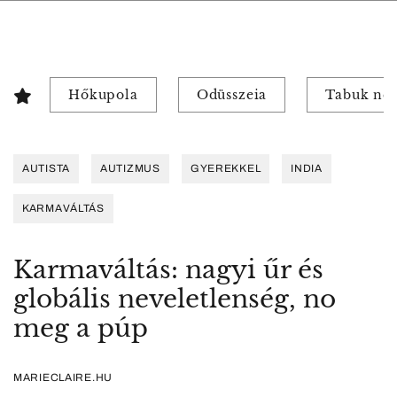
Hőkupola
Odüsszeia
Tabuk nél
AUTISTA
AUTIZMUS
GYEREKKEL
INDIA
KARMAVÁLTÁS
Karmaváltás: nagyi űr és
globális neveletlenség, no
meg a púp
MARIECLAIRE.HU