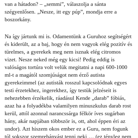
van a hátadon? – „semmi”, válaszolja a sánta
szégyenlősen. „Nesze, itt egy púp”, mondja erre a
boszorkány.
Na így jártunk mi is. Odamentünk a Guruhoz segítségért
és kiderült, az a baj, hogy én nem vagyok elég pozitív és
türelmes, a gyerekek meg nem isznak elég citromos
vizet. Nesze neked még egy kicsi! Pedig eddig is
valóságos tortúra volt velük megitatni a napi 600-1000
ml-t a magától szomjúságot nem érző autista
gyerekeimmel (az autisták rosszul kapcsolódnak egyes
testi érzetekhez, ingerekhez, így testük jelzéseit is
nehezebben érzékelik, ráadásul Kende „darab” fóbiás,
azaz ha a folyadékba valamilyen minuszkulus darab rost
kerül, attól azonnal narancssárga félkör íves sugárban
hány, akár napjában többször is, ott, ahol éppen éri az
undor). Azt hiszem okos ember ez a Guru, nem fogunk
túl sokszor szemrehányást tenni neki … (ez tényleg nem