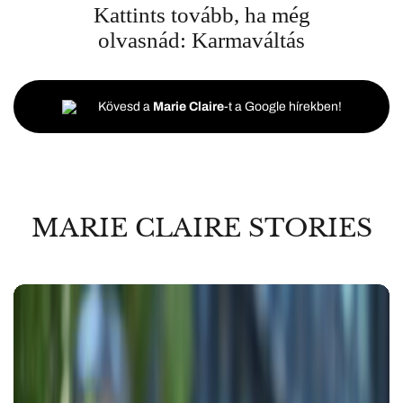
Kattints tovább, ha még
olvasnád:
Karmaváltás
Kövesd a
Marie Claire
-t a Google hírekben!
MARIE CLAIRE STORIES