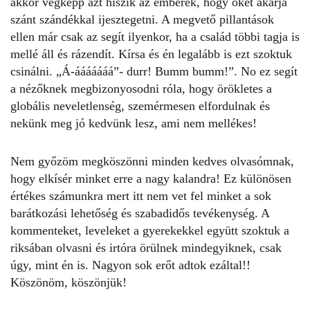
akkor végképp azt hiszik az emberek, hogy őket akarja
szánt szándékkal ijesztegetni. A megvető pillantások
ellen már csak az segít ilyenkor, ha a család többi tagja is
mellé áll és rázendít. Kírsa és én legalább is ezt szoktuk
csinálni. „Á-ááááááá”- durr! Bumm bumm!”. No ez segít
a nézőknek megbizonyosodni róla, hogy örökletes a
globális neveletlenség, szemérmesen elfordulnak és
nekünk meg jó kedvünk lesz, ami nem mellékes!
Nem győzöm megköszönni minden kedves olvasómnak,
hogy elkísér minket erre a nagy kalandra! Ez különösen
értékes számunkra mert itt nem vet fel minket a sok
barátkozási lehetőség és szabadidős tevékenység. A
kommenteket, leveleket a gyerekekkel együtt szoktuk a
riksában olvasni és irtóra örülnek mindegyiknek, csak
úgy, mint én is. Nagyon sok erőt adtok ezáltal!!
Köszönöm, köszönjük!