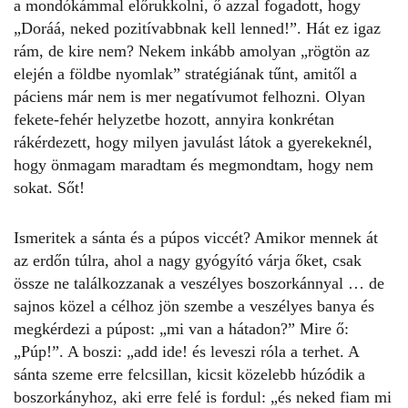
a mondókámmal előrukkolni, ő azzal fogadott, hogy
„Doráá, neked pozitívabbnak kell lenned!”. Hát ez igaz
rám, de kire nem? Nekem inkább amolyan „rögtön az
elején a földbe nyomlak” stratégiának tűnt, amitől a
páciens már nem is mer negatívumot felhozni. Olyan
fekete-fehér helyzetbe hozott, annyira konkrétan
rákérdezett, hogy milyen javulást látok a gyerekeknél,
hogy önmagam maradtam és megmondtam, hogy nem
sokat. Sőt!
Ismeritek a sánta és a púpos viccét? Amikor mennek át
az erdőn túlra, ahol a nagy gyógyító várja őket, csak
össze ne találkozzanak a veszélyes boszorkánnyal … de
sajnos közel a célhoz jön szembe a veszélyes banya és
megkérdezi a púpost: „mi van a hátadon?” Mire ő:
„Púp!”. A boszi: „add ide! és leveszi róla a terhet. A
sánta szeme erre felcsillan, kicsit közelebb húzódik a
boszorkányhoz, aki erre felé is fordul: „és neked fiam mi