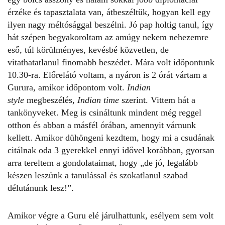
érzéke és tapasztalata van, átbeszéltük, hogyan kell egy
ilyen nagy méltósággal beszélni. Jó pap holtig tanul, így
hát szépen begyakoroltam az amúgy nekem nehezemre
eső, túl körülményes, kevésbé közvetlen, de
vitathatatlanul finomabb beszédet. Mára volt időpontunk
10.30-ra. Előrelátó voltam, a nyáron is 2 órát vártam a
Gurura, amikor időpontom volt.
Indian
style
megbeszélés,
Indian time
szerint. Vittem hát a
tankönyveket. Meg is csináltunk mindent még reggel
otthon és abban a másfél órában, amennyit várnunk
kellett. Amikor dühöngeni kezdtem, hogy mi a csudának
citálnak oda 3 gyerekkel ennyi idővel korábban, gyorsan
arra tereltem a gondolataimat, hogy „de jó, legalább
készen leszünk a tanulással és szokatlanul szabad
délutánunk lesz!”.
Amikor végre a Guru elé járulhattunk, esélyem sem volt