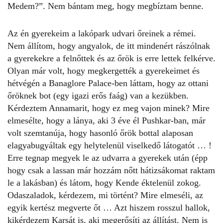
Medem?”. Nem bántam meg, hogy megbíztam benne.
Az én gyerekeim a lakópark udvari őreinek a rémei.
Nem állítom, hogy angyalok, de itt mindenért rászólnak
a gyerekekre a felnőttek és az őrök is erre lettek felkérve.
Olyan már volt, hogy megkergették a gyerekeimet és
hétvégén a Banaglore Palace-ben láttam, hogy az ottani
őröknek bot (egy igazi erős faág) van a kezükben.
Kérdeztem Annamarit, hogy ez meg vajon minek? Mire
elmesélte, hogy a lánya, aki 3 éve él Pushkar-ban, már
volt szemtanúja, hogy hasonló őrök bottal alaposan
elagyabugyáltak egy helytelenül viselkedő látogatót … !
Erre tegnap megyek le az udvarra a gyerekek után (épp
hogy csak a lassan már hozzám nőtt hátizsákomat raktam
le a lakásban) és látom, hogy Kende éktelenül zokog.
Odaszaladok, kérdezem, mi történt? Mire elmeséli, az
egyik kertész megverte őt … Azt hiszem rosszul hallok,
kikérdezem Karsát is, aki megerősíti az állítást. Nem is