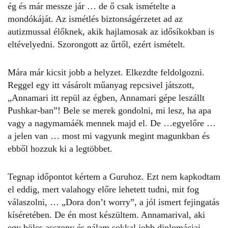
ég és már messze jár … de ő csak ismételte a
mondókáját. Az ismétlés biztonságérzetet ad az
autizmussal élőknek, akik hajlamosak az idősíkokban is
eltévelyedni. Szorongott az űrtől, ezért ismételt.
Mára már kicsit jobb a helyzet. Elkezdte feldolgozni.
Reggel egy itt vásárolt műanyag repcsivel játszott,
„Annamari itt repül az égben, Annamari gépe leszállt
Pushkar-ban”! Bele se merek gondolni, mi lesz, ha apa
vagy a nagymamáék mennek majd el. De …egyelőre …
a jelen van … most mi vagyunk megint magunkban és
ebből hozzuk ki a legtöbbet.
Tegnap időpontot kértem a Guruhoz. Ezt nem kapkodtam
el eddig, mert valahogy előre lehetett tudni, mit fog
válaszolni, … „Dora don’t worry”, a jól ismert fejingatás
kíséretében. De én most készültem. Annamarival, aki
egy bölcs asszony és nálam sokkal jobb diplomáciai