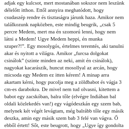
adjak egy kulcsot, mert mostanában sokszor nem leszünk
délelőtt itthon. Ettől annyira meghatódott, hogy
csudaszép rendre és tisztaságra járunk haza. Amikor nem
találkozunk napközben, este mindig beugrik, „csak 5
percre Medem, mert ma én szomorú lenni, hogy nem
látni a Medem! Ugye Medem heppi, én munka
szuper?!”. Egy mosolygós, értelmes teremtés, aki tanulni
akar és nyitott a világra. Amikor „furcsa dolgokat
csinálok” (szinte minden az neki, amit én csinálok),
nagyokat kacarászik, huncut mosollyal az arcán, hogy
micsoda egy Medem ez itten kérem! A minap arra
akartam kérni, hogy pucolja meg a zöldbabot és vágja 3
cm-es darabokra. De mivel nem tud olvasni, kitettem a
babot egy zacskóban, balra tőle (elvégre Indiában bal
oldali közlekedés van!) egy vágódeszkán egy szem bab,
melynek két végét levágtam, még balrább tőle egy másik
deszka, amin egy másik szem bab 3 felé van vágva. Ő
ebből értett! Sőt, este beugrott, hogy „Ugye így gondolta