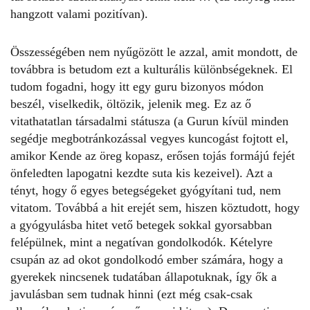
hangzott valami pozitívan).
Összességében nem nyűgözött le azzal, amit mondott, de
továbbra is betudom ezt a kulturális különbségeknek. El
tudom fogadni, hogy itt egy guru bizonyos módon
beszél, viselkedik, öltözik, jelenik meg. Ez az ő
vitathatatlan társadalmi státusza (a Gurun kívül minden
segédje megbotránkozással vegyes kuncogást fojtott el,
amikor Kende az öreg kopasz, erősen tojás formájú fejét
önfeledten lapogatni kezdte suta kis kezeivel). Azt a
tényt, hogy ő egyes betegségeket gyógyítani tud, nem
vitatom. Továbbá a hit erejét sem, hiszen köztudott, hogy
a gyógyulásba hitet vető betegek sokkal gyorsabban
felépülnek, mint a negatívan gondolkodók. Kételyre
csupán az ad okot gondolkodó ember számára, hogy a
gyerekek nincsenek tudatában állapotuknak, így ők a
javulásban sem tudnak hinni (ezt még csak-csak