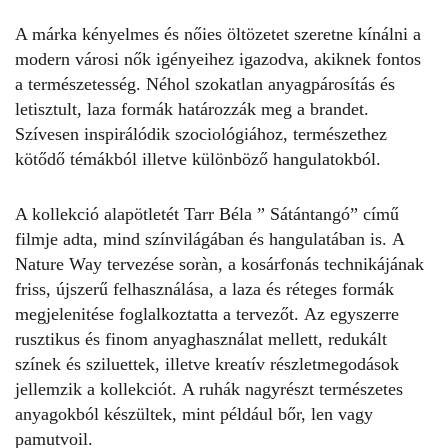
A márka kényelmes és nőies öltözetet szeretne kínálni a
modern városi nők igényeihez igazodva, akiknek fontos
a természetesség. Néhol szokatlan anyagpárosítás és
letisztult, laza formák határozzák meg a brandet.
Szívesen inspirálódik szociológiához, természethez
kötődő témákból illetve különböző hangulatokból.
A kollekció alapötletét Tarr Béla ” Sátántangó” című
filmje adta, mind színvilágában és hangulatában is. A
Nature Way tervezése soràn, a kosárfonás technikájának
friss, újszerű felhasználása, a laza és réteges formák
megjelenitése foglalkoztatta a tervezőt. Az egyszerre
rusztikus és finom anyaghasználat mellett, redukált
színek és sziluettek, illetve kreatív részletmegodások
jellemzik a kollekciót. A ruhák nagyrészt természetes
anyagokból készültek, mint például bőr, len vagy
pamutvoil.