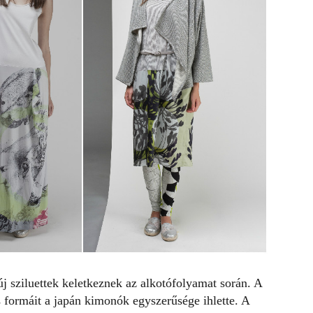
 sziluettek keletkeznek az alkotófolyamat során. A
s formáit a japán kimonók egyszerűsége ihlette. A