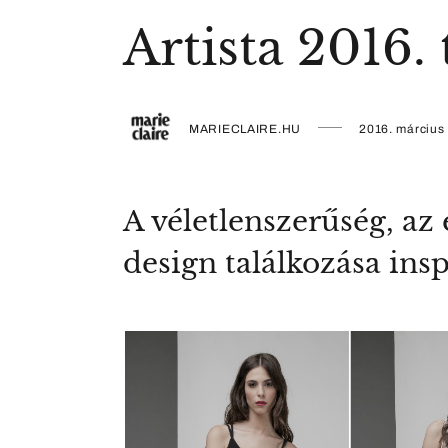
Artista 2016.
MARIECLAIRE.HU
2016. március
A véletlenszerűség, az 
design találkozása inspi