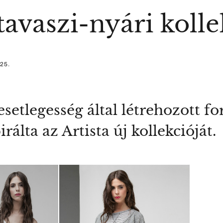
 tavaszi-nyári koll
 25.
esetlegesség által létrehozott f
rálta az Artista új kollekcióját.