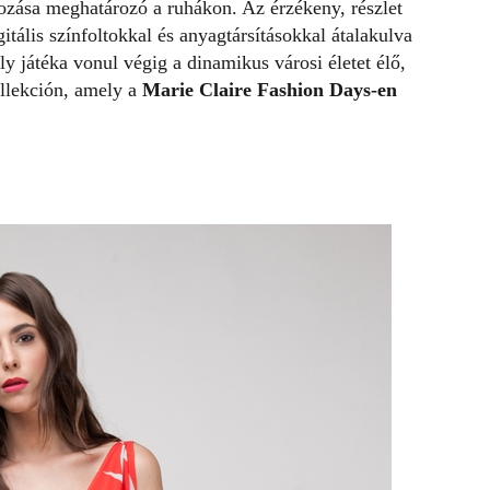
ozása meghatározó a ruhákon. Az érzékeny, részlet
itális színfoltokkal és anyagtársításokkal átalakulva
ly játéka vonul végig a dinamikus városi életet élő,
ollekción, amely a
Marie Claire Fashion Days-en