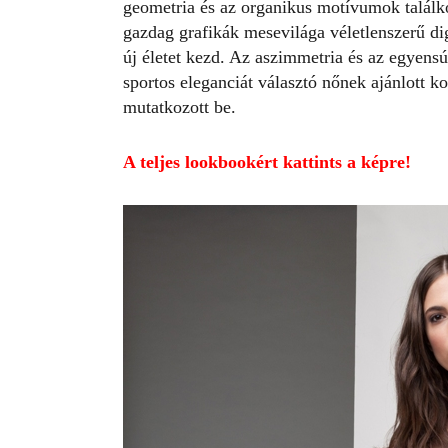
geometria és az organikus motívumok találk
gazdag grafikák mesevilága véletlenszerű dig
új életet kezd. Az aszimmetria és az egyensú
sportos eleganciát választó nőnek ajánlott k
mutatkozott be.
A teljes lookbookért kattints a képre!