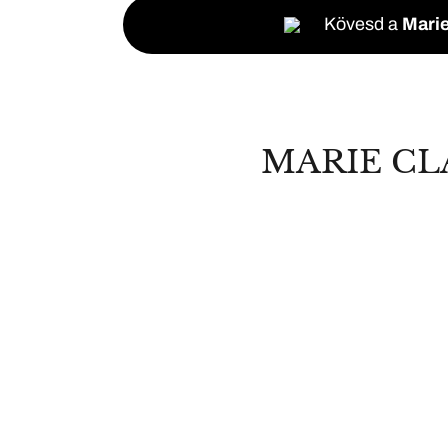
Kövesd a
Marie
MARIE CL