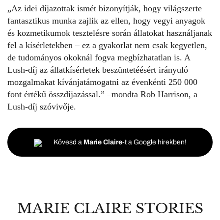
„Az idei díjazottak ismét bizonyítják, hogy világszerte
fantasztikus munka zajlik az ellen, hogy vegyi anyagok
és kozmetikumok tesztelésre során állatokat használjanak
fel a kísérletekben – ez a gyakorlat nem csak kegyetlen,
de tudományos okoknál fogva megbízhatatlan is. A
Lush-díj az állatkísérletek beszüntetéésért irányuló
mozgalmakat kívánjatámogatni az évenkénti 250 000
font értékű összdíjazással.” –mondta Rob Harrison, a
Lush-díj szóvivője.
Kövesd a
Marie Claire
-t a Google hírekben!
MARIE CLAIRE STORIES