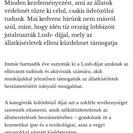
Minden kezdeményezést, ami az állatok
védelmét tűzte ki célul, csakis üdvözölni
tudunk. Mai kedvenc hírünk nem másról
szól, mint, hogy idén tíz ország lobbizóit
jutalmazták Lush- díjjal, mely az
állatkísérletek elleni küzdelmet támogatja.
Immár harmadik éve osztották ki a Lush-díjat azoknak az
elhivatott tudósok és aktivisták számára, akik
munkájukkal jelentősen támogatták az állatkísérletek
beszüntetéséért irányuló mozgalmat.
A kategóriák különböző díjai azt a sokféle tevékenységet
szeretnék elismerni, amik nélkülözhetetlenek az
állattesztelések beszüntetéséhez – gondolunk itt a
kozmetikai ipar és a toxikológiai, azaz a vegyi
anyagokkal végzett kísérletezésre.