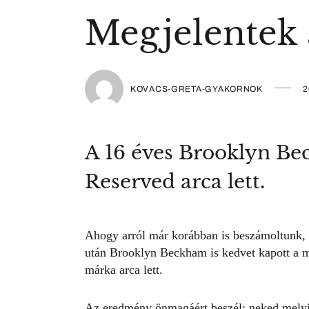
Megjelentek 
KOVACS-GRETA-GYAKORNOK
2
A 16 éves Brooklyn Be
Reserved arca lett.
Ahogy arról már
korábban is beszámoltunk
,
után Brooklyn Beckham is kedvet kapott a m
márka arca lett.
Az eredmény önmagáért beszél: neked mely