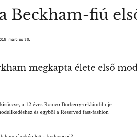
a Beckham-fiú els
015. március 30.
ckham megkapta élete első mod
 kisöccse, a 12 éves Romeo
Burberry-reklámfilmje
odellkedéshez és egyből a Reserved fast-fashion
ik kampánykép lett a kedvenced?