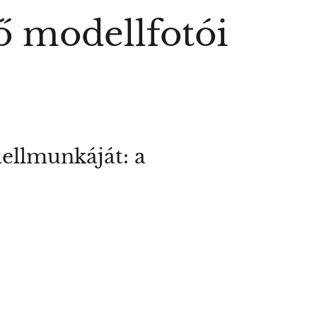
ő modellfotói
ellmunkáját: a