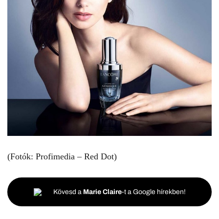
(Fotók: Profimedia – Red Dot)
Kövesd a
Marie Claire
-t a Google hírekben!