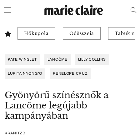
Hőkupola
Odüsszeia
Tabuk nél
KATE WINSLET
LANCÔME
LILLY COLLINS
LUPITA NYONG'O
PENELOPE CRUZ
Gyönyörű színésznők a
Lancôme legújabb
kampányában
KRANITZD