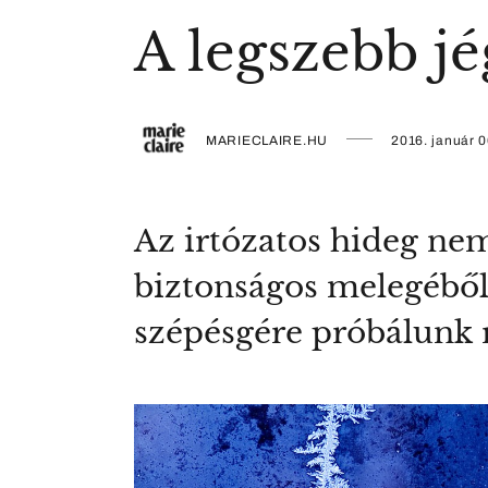
A legszebb j
MARIECLAIRE.HU
2016. január 0
Az irtózatos hideg nem 
biztonságos melegéből 
szépésgére próbálunk rá