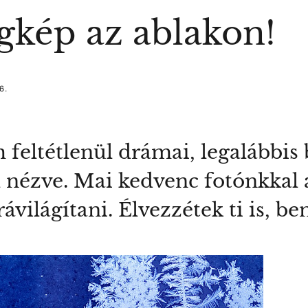
égkép az ablakon!
6.
feltétlenül drámai, legalábbis b
nézve. Mai kedvenc fotónkkal a 
világítani. Élvezzétek ti is, ben