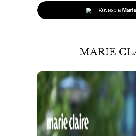
Kövesd a
Marie
MARIE CL