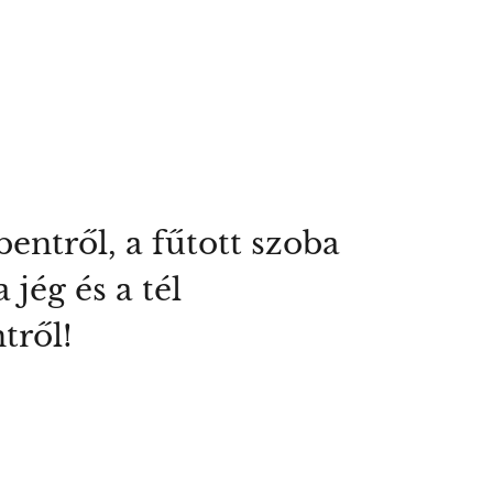
entről, a fűtott szoba
jég és a tél
tről!