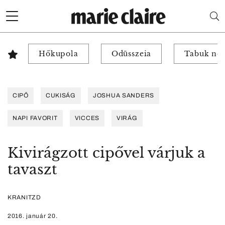
Hőkupola
Odüsszeia
Tabuk nél
CIPŐ
CUKISÁG
JOSHUA SANDERS
NAPI FAVORIT
VICCES
VIRÁG
Kivirágzott cipővel várjuk a
tavaszt
KRANITZD
2016. január 20.