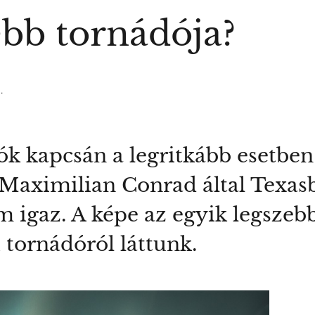
ebb tornádója?
.
ók kapcsán a legritkább esetben
Maximilian Conrad által Texasb
 igaz. A képe az egyik legszeb
 tornádóról láttunk.