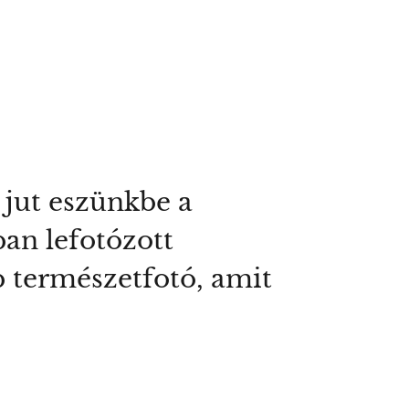
 jut eszünkbe a
an lefotózott
b természetfotó, amit