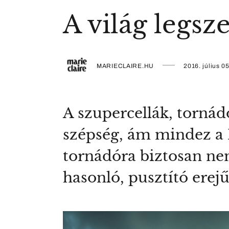
A világ legsz
MARIECLAIRE.HU
2016. július 05
A szupercellák, tornád
szépség, ám mindez a 
tornádóra biztosan nem
hasonló, pusztító erejű