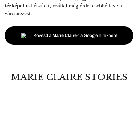
térképet
is készített, ezáltal még érdekesebbé téve a
városnézést.
Kövesd a
Marie Claire
-t a Google hírekben!
MARIE CLAIRE STORIES