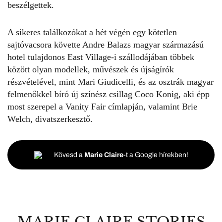
beszélgettek.
A sikeres találkozókat a hét végén egy kötetlen
sajtóvacsora követte Andre Balazs magyar származású
hotel tulajdonos East Village-i szállodájában többek
között olyan modellek, művészek és újságírók
részvételével, mint Mari Giudicelli, és az osztrák magyar
felmenőkkel bíró új színész csillag Coco Konig, aki épp
most szerepel a Vanity Fair címlapján, valamint Brie
Welch, divatszerkesztő.
Kövesd a
Marie Claire
-t a Google hírekben!
MARIE CLAIRE STORIES