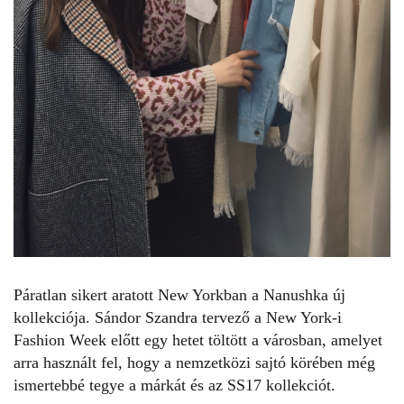
Páratlan sikert aratott New Yorkban a Nanushka új
kollekciója. Sándor Szandra tervező a New York-i
Fashion Week előtt egy hetet töltött a városban, amelyet
arra használt fel, hogy a nemzetközi sajtó körében még
ismertebbé tegye a márkát és az SS17 kollekciót.