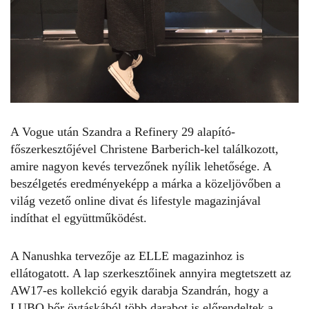
A Vogue után Szandra a Refinery 29 alapító-
főszerkesztőjével Christene Barberich-kel találkozott,
amire nagyon kevés tervezőnek nyílik lehetősége. A
beszélgetés eredményeképp a márka a közeljövőben a
világ vezető online divat és lifestyle magazinjával
indíthat el együttműködést.
A Nanushka tervezője az ELLE magazinhoz is
ellátogatott. A lap szerkesztőinek annyira megtetszett az
AW17-es kollekció egyik darabja Szandrán, hogy a
LUBO bőr övtáskából több darabot is előrendeltek a