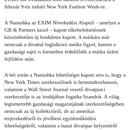
február 9-én induló New York Fashion Week-re.
A Nanushka az EXIM Növekedési Alaptól – amelyet a
GB & Partners kezel – kapott tőkebefektetésnek
köszönhetően új lendületre kapott. A márkára már
nemcsak a divattal foglalkozó média figyel, hanem a
gazdasági sajtó is kiemelten érdeklődik a márka üzleti
fejlődése után.
A hét során a Nanushka lehetőséget kapott arra is, hogy a
New York Times szerkesztőinek is bemutatkozhasson,
valamint a Wall Street Journal vezető divatpiaci
szerkesztője is az irodájában fogadta Szandrát. A világ
legismertebb gazdasági magazinjának szerkesztőségében
nemcsak az új kollekcióról, de az amerikai
terjeszkedésről és jövőbeni együttműködési
lehetőségekről, valamint a hazai divatipar helyzetéről