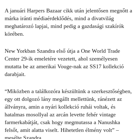
A januári Harpers Bazaar cikk után jelentősen megnőtt a
márka iránti médiaérdeklődés, mind a divatvilág
meghatározó lapjai, mind pedig a gazdasági szakírók
körében.
New Yorkban Szandra első útja a One World Trade
Center 29-ik emeletére vezetett, ahol személyesen
mutatta be az amerikai Vouge-nak az SS17 kollekció
darabjait.
“Miközben a találkozóra készültünk a szerkesztőségben,
egy ott dolgozó lány megállt mellettünk, ránézett az
állványra, amin a nyári kollekció ruhái voltak, és
hatalmas mosollyal az arcán levette fehér vintage
farmerkabátját, csak hogy megmutassa a Nanushka
felsőt, amit alatta viselt. Hihetetlen élmény volt” –
mesélte Szandra.