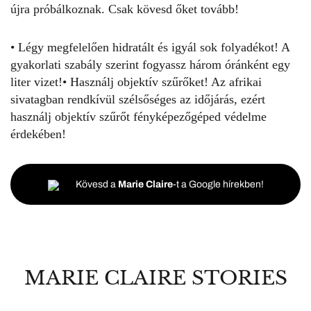
újra próbálkoznak. Csak kövesd őket tovább!
• Légy megfelelően hidratált és igyál sok folyadékot! A
gyakorlati szabály szerint fogyassz három óránként egy
liter vizet!• Használj objektív szűrőket! Az afrikai
sivatagban rendkívül szélsőséges az időjárás, ezért
használj objektív szűrőt fényképezőgéped védelme
érdekében!
Kövesd a
Marie Claire
-t a Google hírekben!
MARIE CLAIRE STORIES