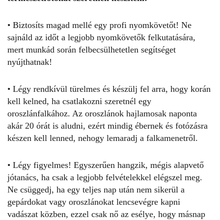
• Biztosíts magad mellé egy profi nyomkövetőt! Ne
sajnáld az időt a legjobb nyomkövetők felkutatására,
mert munkád során felbecsülhetetlen segítséget
nyújthatnak!
• Légy rendkívül türelmes és készülj fel arra, hogy korán
kell kelned, ha csatlakozni szeretnél egy
oroszlánfalkához. Az oroszlánok hajlamosak naponta
akár 20 órát is aludni, ezért mindig ébernek és fotózásra
készen kell lenned, nehogy lemaradj a falkamenetről.
• Légy figyelmes! Egyszerűen hangzik, mégis alapvető
jótanács, ha csak a legjobb felvételekkel elégszel meg.
Ne csüggedj, ha egy teljes nap után nem sikerül a
gepárdokat vagy oroszlánokat lencsevégre kapni
vadászat közben, ezzel csak nő az esélye, hogy másnap