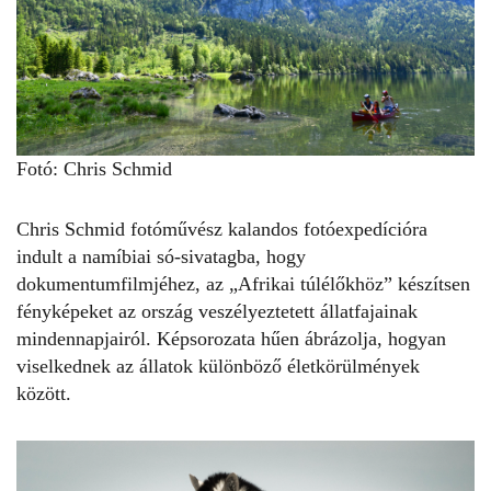
Fotó: Chris Schmid
Chris Schmid fotóművész kalandos fotóexpedícióra
indult a namíbiai só-sivatagba, hogy
dokumentumfilmjéhez, az „Afrikai túlélőkhöz” készítsen
fényképeket az ország veszélyeztetett állatfajainak
mindennapjairól. Képsorozata hűen ábrázolja, hogyan
viselkednek az állatok különböző életkörülmények
között.