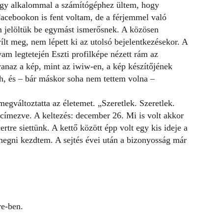
 Egy alkalommal a számítógéphez ültem, hogy
acebookon is fent voltam, de a férjemmel való
 jelöltük be egymást ismerősnek. A közösen
lt meg, nem lépett ki az utolsó bejelentkezésekor. A
yam legtetején Eszti profilképe nézett rám az
anaz a kép, mint az iwiw-en, a kép készítőjének
üh, és – bár máskor soha nem tettem volna –
egváltoztatta az életemet. „Szeretlek. Szeretlek.
 címezve. A keltezés: december 26. Mi is volt akkor
rtre siettünk. A kettő között épp volt egy kis ideje a
megni kezdtem. A sejtés évei után a bizonyosság már
re-ben.