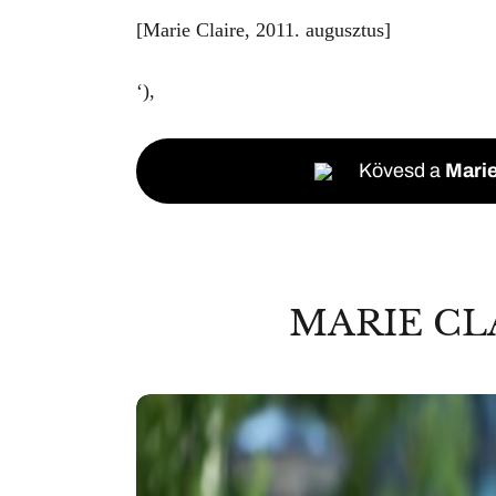
[Marie Claire, 2011. augusztus]
‘),
Kövesd a
Marie
MARIE CL