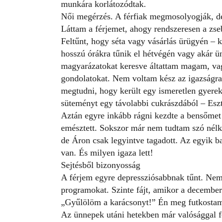
munkára korlátozódtak.
Női megérzés. A férfiak megmosolyogják, de m
Láttam a férjemet, ahogy rendszeresen a zseb
Feltűnt, hogy séta vagy vásárlás ürügyén – 
hosszú órákra tűnik el hétvégén vagy akár
magyarázatokat keresve áltattam magam, vag
gondolatokat. Nem voltam kész az igazságr
megtudni, hogy került egy ismeretlen gyerekj
süteményt egy távolabbi cukrászdából – Esz
Aztán egyre inkább rágni kezdte a bensőmet
emésztett. Sokszor már nem tudtam szó nélkü
de Áron csak legyintve tagadott. Az egyik b
van. És milyen igaza lett!
Sejtésből bizonyosság
A férjem egyre depressziósabbnak tűnt. Nem
programokat. Szinte fájt, amikor a december
„Gyűlölöm a karácsonyt!” Én meg futkostam 
Az ünnepek utáni hetekben már valósággal f