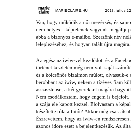
MARIECLAIRE.HU
2013. július 22
Van, hogy működik a női megérzés, és sajnos
nem helyes – képtelenek vagyunk megálljt p
abba a bizonyos e-mailbe. Szerzőnk név nélkü
leleplezéséhez, és hogyan talált újra magára.
Az egész az iwiw-vel kezdődött és a Facebo
történet kezdetén még nem volt saját számít
és a kölcsönös bizalmon múlott, olvassuk-e 
berobbant az iwiw, nekem a tízéves fiam kü
asszisztense, a két gyerekkel magára hagyott
Nem csodálkoztam, hogy engem is bejelölt.
a szája elé kapott kézzel. Elolvastam a képa
készítette róla a fotót? Akkor még csak átsu
Észrevettem, hogy az iwiw-en rendszeresen 
azonos időre esett a bejelentkezésük. Az álta