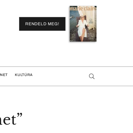
RENDELD MEG!
ENET
KULTÚRA
met”