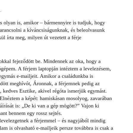
.
 olyan is, amikor – bármennyire is tudjuk, hogy
arancsolni a kíváncsiságunknak, és beleolvasunk
l írta meg, milyen út vezetett a férje
okkal fejeződött be. Mindennek az oka, hogy a
ógépem. A férjem laptopján intéztem a levelezésem,
egymás e-mailjeit. Amikor a családunkba is
ldött meghívót, Áronnak, a férjemnek pedig az
, kedves Esztike, akivel régóta ismerjük egymást.
 Elnéztem a képét: hamiskásan mosolyog, zavarában
láírását is: „De ki van a gép mögött?” Vajon ki
hant bennem egy rossz sejtés.
levelezgetnek a férjemmel – és nagyjából mindig
lam is olvasható e-mailjeik persze továbbra is csak a