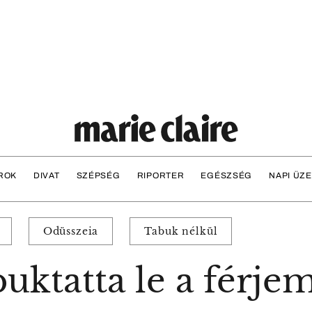
ROK
DIVAT
SZÉPSÉG
RIPORTER
EGÉSZSÉG
NAPI ÜZ
Odüsszeia
Tabuk nélkül
uktatta le a férje