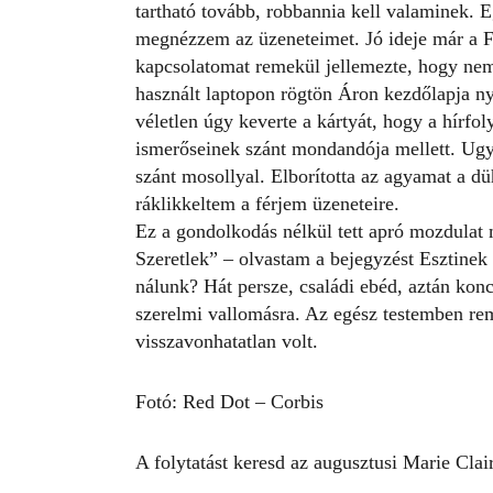
tartható tovább, robbannia kell valaminek.
megnézzem az üzeneteimet. Jó ideje már a F
kapcsolatomat remekül jellemezte, hogy nem
használt laptopon rögtön Áron kezdőlapja nyí
véletlen úgy keverte a kártyát, hogy a hírfol
ismerőseinek szánt mondandója mellett. Ugy
szánt mosollyal. Elborította az agyamat a d
ráklikkeltem a férjem üzeneteire.
Ez a gondolkodás nélkül tett apró mozdulat m
Szeretlek” – olvastam a bejegyzést Esztinek
nálunk? Hát persze, családi ebéd, aztán konce
szerelmi vallomásra. Az egész testemben re
visszavonhatatlan volt.
Fotó: Red Dot – Corbis
A folytatást keresd az augusztusi Marie Clai