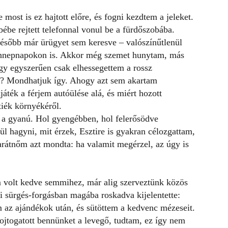
ost is ez hajtott előre, és fogni kezdtem a jeleket.
ébe rejtett telefonnal vonul be a fürdőszobába.
később már ürügyet sem keresve – valószínűtlenül
 ünnepnapokon is. Akkor még szemet hunytam, más
y egyszerűen csak elhessegettem a rossz
a? Mondhatjuk így. Ahogy azt sem akartam
áték a férjem autóülése alá, és miért hozott
tiék környékéről.
 a gyanú. Hol gyengébben, hol felerősödve
l hagyni, mit érzek, Esztire is gyakran célozgattam,
arátnőm azt mondta: ha valamit megérzel, az úgy is
 volt kedve semmihez, már alig szerveztünk közös
i sürgés-forgásban magába roskadva kijelentette:
az ajándékok után, és sütöttem a kedvenc mézeseit.
ojtogatott bennünket a levegő, tudtam, ez így nem