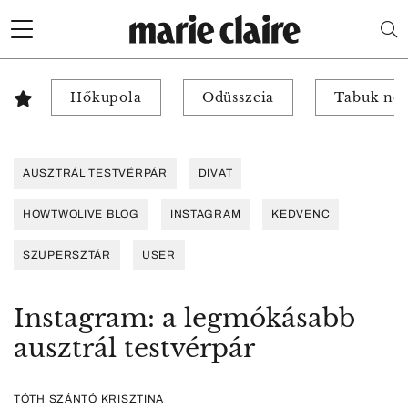
Hőkupola
Odüsszeia
Tabuk nél
AUSZTRÁL TESTVÉRPÁR
DIVAT
HOWTWOLIVE BLOG
INSTAGRAM
KEDVENC
SZUPERSZTÁR
USER
Instagram: a legmókásabb
ausztrál testvérpár
TÓTH SZÁNTÓ KRISZTINA