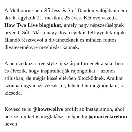
A Melbourne-ben élő Jess és Stef Dandon valójában nem
ikrek, egyikük 21, másikuk 25 éves. Két éve vezetik
How Two Live blogjukat,
amely nagy népszerűségnek
örvend. Sőt! Már a nagy divatcégek is felfigyeltek rájuk:
állandó résztvevői a divatheteknek és minden fontos
divateseményre meghívást kapnak.
A nemzetközi streetstyle új sztárjai fürdenek a sikerben
és élvezik, hogy inspirálhatják rajongóikat – azonos
stílusban, de mégis kissé eltérően öltözködnek. Amikor
azonban ugyanazt veszik fel, lehetetlen megmondani, ki
kicsoda.
Kövesd te is
@howtwolive
profilt az Instagramon, ahol
persze minket is megtalálsz, mégpedig
@marieclarehun
néven!