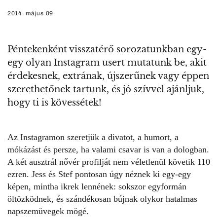
2014. május 09.
Péntekenként visszatérő sorozatunkban egy-
egy olyan Instagram usert mutatunk be, akit
érdekesnek, extrának, újszerűnek vagy éppen
szerethetőnek tartunk, és jó szívvel ajánljuk,
hogy ti is kövessétek!
Az Instagramon szeretjük a divatot, a humort, a
mókázást és persze, ha valami csavar is van a dologban.
A két ausztrál nővér profilját nem véletlenül követik 110
ezren. Jess és Stef pontosan úgy néznek ki egy-egy
képen, mintha ikrek lennének: sokszor egyformán
öltözködnek, és szándékosan bújnak olykor hatalmas
napszemüvegek mögé.