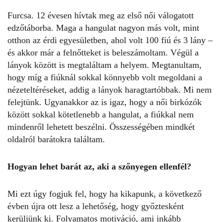
Furcsa. 12 évesen hívtak meg az első női válogatott
edzőtáborba. Maga a hangulat nagyon más volt, mint
otthon az érdi egyesületben, ahol volt 100 fiú és 3 lány –
és akkor már a felnőtteket is beleszámoltam. Végül a
lányok között is megtaláltam a helyem. Megtanultam,
hogy míg a fiúknál sokkal könnyebb volt megoldani a
nézeteltéréseket, addig a lányok haragtartóbbak. Mi nem
felejtünk. Ugyanakkor az is igaz, hogy a női birkózók
között sokkal kötetlenebb a hangulat, a fiúkkal nem
mindenről lehetett beszélni. Összességében mindkét
oldalról barátokra találtam.
Hogyan lehet barát az, aki a szőnyegen ellenfél?
Mi ezt úgy fogjuk fel, hogy ha kikapunk, a következő
évben újra ott lesz a lehetőség, hogy győztesként
kerüljünk ki. Folyamatos motiváció, ami inkább