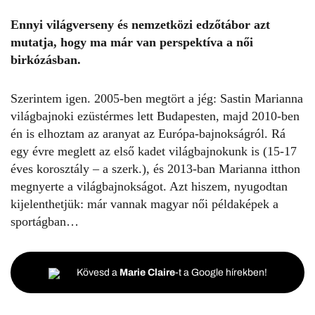
Ennyi világverseny és nemzetközi edzőtábor azt
mutatja, hogy ma már van perspektíva a női
birkózásban.
Szerintem igen. 2005-ben megtört a jég: Sastin Marianna
világbajnoki ezüstérmes lett Budapesten, majd 2010-ben
én is elhoztam az aranyat az Európa-bajnokságról. Rá
egy évre meglett az első kadet világbajnokunk is (15-17
éves korosztály – a szerk.), és 2013-ban Marianna itthon
megnyerte a világbajnokságot. Azt hiszem, nyugodtan
kijelenthetjük: már vannak magyar női példaképek a
sportágban…
Kövesd a
Marie Claire
-t a Google hírekben!