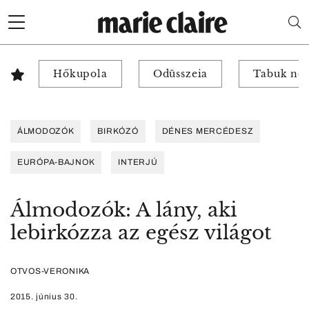
Hőkupola
Odüsszeia
Tabuk nél
ÁLMODOZÓK
BIRKÓZÓ
DÉNES MERCÉDESZ
EURÓPA-BAJNOK
INTERJÚ
Álmodozók: A lány, aki
lebirkózza az egész világot
OTVOS-VERONIKA
2015. június 30.