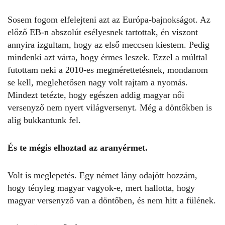
Sosem fogom elfelejteni azt az Európa-bajnokságot. Az
előző EB-n abszolút esélyesnek tartottak, én viszont
annyira izgultam, hogy az első meccsen kiestem. Pedig
mindenki azt várta, hogy érmes leszek. Ezzel a múlttal
futottam neki a 2010-es megmérettetésnek, mondanom
se kell, meglehetősen nagy volt rajtam a nyomás.
Mindezt tetézte, hogy egészen addig magyar női
versenyző nem nyert világversenyt. Még a döntőkben is
alig bukkantunk fel.
És te mégis elhoztad az aranyérmet.
Volt is meglepetés. Egy német lány odajött hozzám,
hogy tényleg magyar vagyok-e, mert hallotta, hogy
magyar versenyző van a döntőben, és nem hitt a fülének.