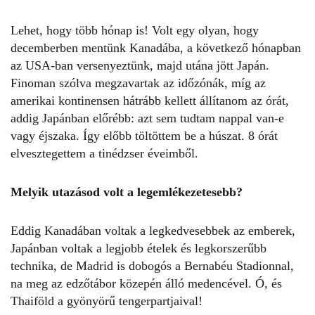
Lehet, hogy több hónap is! Volt egy olyan, hogy
decemberben mentünk Kanadába, a következő hónapban
az USA-ban versenyeztünk, majd utána jött Japán.
Finoman szólva megzavartak az időzónák, míg az
amerikai kontinensen hátrább kellett állítanom az órát,
addig Japánban előrébb: azt sem tudtam nappal van-e
vagy éjszaka. Így előbb töltöttem be a húszat. 8 órát
elvesztegettem a tinédzser éveimből.
Melyik utazásod volt a legemlékezetesebb?
Eddig Kanadában voltak a legkedvesebbek az emberek,
Japánban voltak a legjobb ételek és legkorszerűbb
technika, de Madrid is dobogós a Bernabéu Stadionnal,
na meg az edzőtábor közepén álló medencével. Ó, és
Thaiföld a gyönyörű tengerpartjaival!