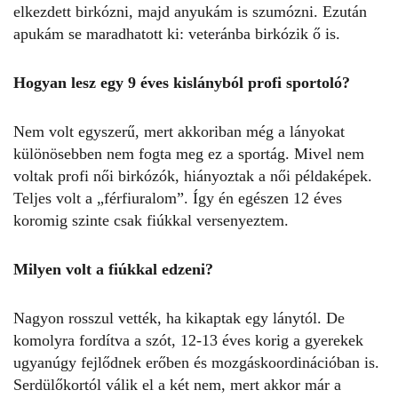
elkezdett birkózni, majd anyukám is szumózni. Ezután
apukám se maradhatott ki: veteránba birkózik ő is.
Hogyan lesz egy 9 éves kislányból profi sportoló?
Nem volt egyszerű, mert akkoriban még a lányokat
különösebben nem fogta meg ez a sportág. Mivel nem
voltak profi női birkózók, hiányoztak a női példaképek.
Teljes volt a „férfiuralom”. Így én egészen 12 éves
koromig szinte csak fiúkkal versenyeztem.
Milyen volt a fiúkkal edzeni?
Nagyon rosszul vették, ha kikaptak egy lánytól. De
komolyra fordítva a szót, 12-13 éves korig a gyerekek
ugyanúgy fejlődnek erőben és mozgáskoordinációban is.
Serdülőkortól válik el a két nem, mert akkor már a