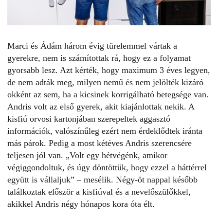
Marci és Ádám három évig türelemmel vártak a
gyerekre, nem is számítottak rá, hogy ez a folyamat
gyorsabb lesz. Azt kérték, hogy maximum 3 éves legyen,
de nem adták meg, milyen nemű és nem jelölték kizáró
okként az sem, ha a kicsinek korrigálható betegsége van.
Andris volt az első gyerek, akit kiajánlottak nekik. A
kisfiú orvosi kartonjában szerepeltek aggasztó
információk, valószínűleg ezért nem érdeklődtek iránta
más párok. Pedig a most kétéves Andris szerencsére
teljesen jól van. „Volt egy hétvégénk, amikor
végiggondoltuk, és úgy döntöttük, hogy ezzel a háttérrel
együtt is vállaljuk” – mesélik. Négy-öt nappal később
találkoztak először a kisfiúval és a nevelőszülőkkel,
akikkel Andris négy hónapos kora óta élt.