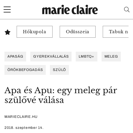
Hőkupola
Odüsszeia
Tabuk nél
APASÁG
GYEREKVÁLLALÁS
LMBTQ+
MELEG
ÖRÖKBEFOGADÁS
SZÜLŐ
Apa és Apu: egy meleg pár
szülővé válása
MARIECLAIRE.HU
2018. szeptember 14.