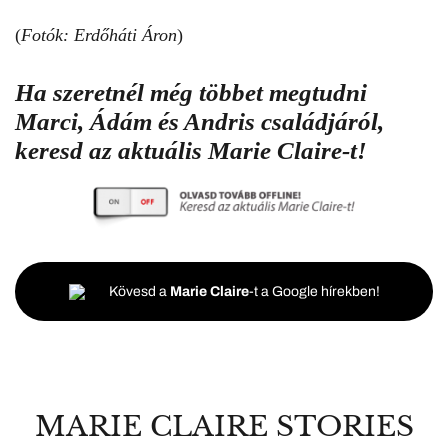
(
Fotók: Erdőháti Áron
)
Ha szeretnél még többet megtudni
Marci, Ádám és Andris családjáról,
keresd az aktuális Marie Claire-t!
Kövesd a
Marie Claire
-t a Google hírekben!
MARIE CLAIRE STORIES