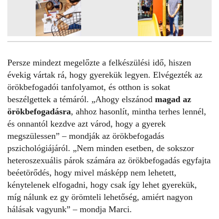
Persze mindezt megelőzte a felkészülési idő, hiszen
évekig vártak rá, hogy gyerekük legyen. Elvégezték az
örökbefogadói tanfolyamot, és otthon is sokat
beszélgettek a témáról. „Ahogy elszánod
magad az
örökbefogadásra
, ahhoz hasonlít, mintha terhes lennél,
és onnantól kezdve azt várod, hogy a gyerek
megszülessen” – mondják az örökbefogadás
pszichológiájáról. „Nem minden esetben, de sokszor
heteroszexuális párok számára az örökbefogadás egyfajta
beéetörődés, hogy mivel másképp nem lehetett,
kénytelenek elfogadni, hogy csak így lehet gyerekük,
míg nálunk ez gy örömteli lehetőség, amiért nagyon
hálásak vagyunk” – mondja Marci.