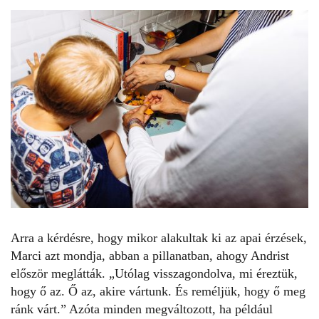
Arra a kérdésre, hogy mikor alakultak ki az apai érzések,
Marci azt mondja, abban a pillanatban, ahogy Andrist
először meglátták. „Utólag visszagondolva, mi éreztük,
hogy ő az. Ő az, akire vártunk. És reméljük, hogy ő meg
ránk várt.” Azóta minden megváltozott, ha például