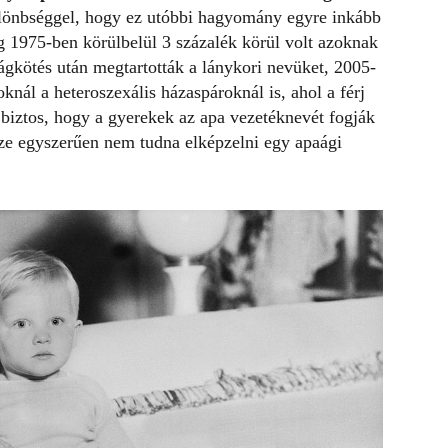
lönbséggel, hogy ez utóbbi hagyomány egyre inkább
íg 1975-ben körülbelül 3 százalék körül volt azoknak
ágkötés után megtartották a lánykori nevüket, 2005-
knál a heteroszexális
házaspároknál
is, ahol a férj
te biztos, hogy a gyerekek az apa vezetéknevét fogják
ze egyszerűen nem tudna elképzelni egy apaági