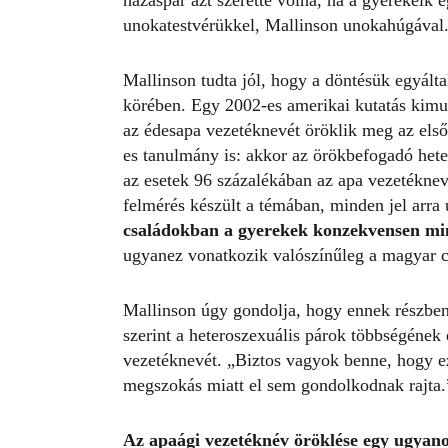
házaspár azt szerette volna, ha a gyerekeik
unokatestvérükkel, Mallinson unokahúgával
Mallinson tudta jól, hogy a döntésük egyál
körében. Egy 2002-es amerikai kutatás kimut
az édesapa vezetéknevét öröklik meg az első
es tanulmány is: akkor az
örökbefogadó
hete
az esetek 96 százalékában az apa vezetéknev
felmérés készült a témában, minden jel arra 
családokban a gyerekek konzekvensen min
ugyanez vonatkozik valószínűleg a magyar cs
Mallinson úgy gondolja, hogy ennek részben
szerint a heteroszexuális párok többségének
vezetéknevét. „Biztos vagyok benne, hogy e
megszokás miatt el sem gondolkodnak rajta.
Az apaági vezetéknév öröklése egy ugyanol