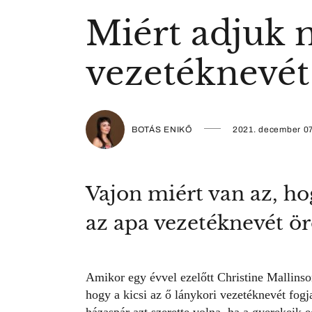
Miért adjuk 
vezetéknevét
BOTÁS ENIKŐ
2021. december 07
Vajon miért van az, h
az apa vezetéknevét ö
Amikor egy évvel ezelőtt Christine Mallinso
hogy a kicsi az ő lánykori vezetéknevét fog