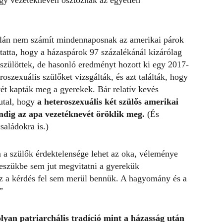
 egy vezetéknéven osztoznak az egyetlen
.
talán nem számít mindennaposnak az amerikai párok
atta, hogy a házaspárok 97 százalékánál kizárólag
szülöttek, de hasonló eredményt hozott ki egy 2017-
roszexuális szülőket vizsgálták, és azt találták, hogy
ét kapták meg a gyerekek. Bár relatív kevés
utal, hogy
a heteroszexuális két szülős amerikai
dig az apa vezetéknevét öröklik meg.
(És
aládokra is.)
 a szülők érdektelensége lehet az oka, véleménye
 eszükbe sem jut megvitatni a gyerekük
z a kérdés fel sem merül bennük. A hagyomány és a
”
yan patriarchális tradíció mint a házasság után