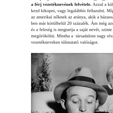
a férj vezetéknevének felvétele.
Azzal a kü
kezd kikopni, vagy legalábbis fellazulni. M
az amerikai nőknek az aránya, akik a házass
ben már körülbelül 20 százalék. Ám még azo
és a feleség is megtartja a saját nevét, szin
megörökölni. Mintha a társadalom nagy rés
vezetékneveken túlmutató valóságot.