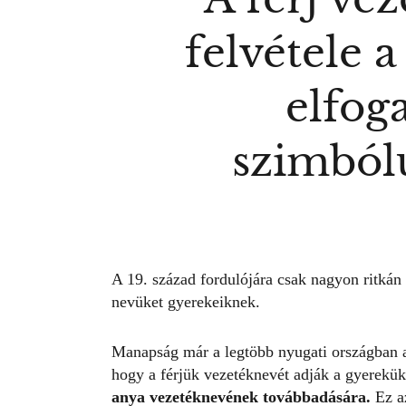
felvétele a
elfog
szimból
A 19. század fordulójára csak nagyon ritkán 
nevüket gyerekeiknek.
Manapság már a legtöbb nyugati országban a
hogy a férjük vezetéknevét adják a gyerekü
anya vezetéknevének továbbadására.
Ez az