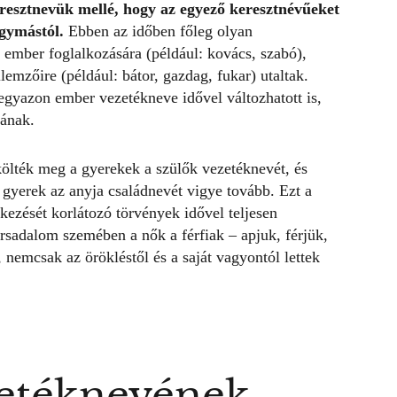
eresztnevük mellé, hogy az egyező keresztnévűeket
gymástól.
Ebben az időben főleg olyan
 ember foglalkozására (például: kovács, szabó),
llemzőire (például: bátor, gazdag, fukar) utaltak.
egyazon ember vezetékneve idővel változhatott is,
gának.
lték meg a gyerekek a szülők vezetéknevét, és
 gyerek az anyja családnevét vigye tovább. Ezt a
kezését korlátozó törvények idővel teljesen
ársadalom szemében a nők a férfiak – apjuk, férjük,
,
nemcsak az örökléstől és a saját vagyontól
lettek
zetéknevének