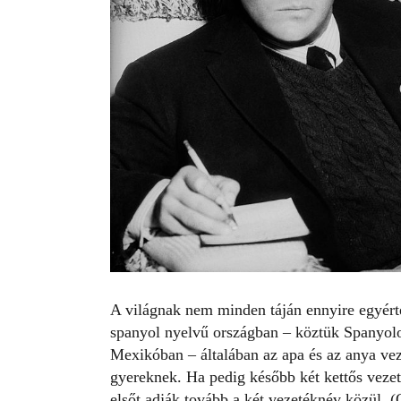
A világnak nem minden táján ennyire egyért
spanyol nyelvű országban – köztük Spanyol
Mexikóban – általában az apa és az anya vez
gyereknek. Ha pedig később két kettős veze
elsőt adják tovább a két vezetéknév közül. (