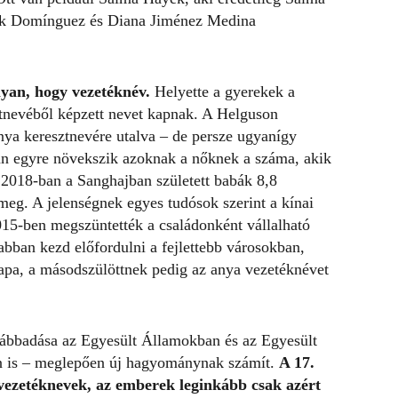
ek Domínguez és Diana Jiménez Medina
yan, hogy vezetéknév.
Helyette a gyerekek a
ztnevéből képzett nevet kapnak. A Helguson
anya keresztnevére utalva – de persze ugyanígy
an egyre növekszik azoknak a nőknek a száma, akik
2018-ban a Sanghajban született babák 8,8
meg. A jelenségnek egyes tudósok szerint a kínai
2015-ben megszüntették a családonként vállalható
bban kezd előfordulni a fejlettebb városokban,
apa, a másodszülöttnek pedig az anya vezetéknévet
vábbadása az Egyesült Államokban és az Egyesült
n is – meglepően új hagyománynak számít.
A 17.
 vezetéknevek, az emberek leginkább csak azért