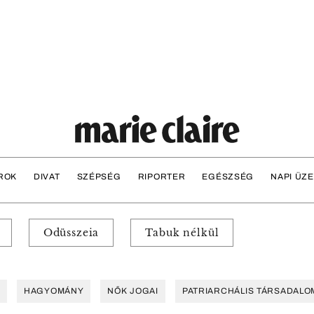
ROK
DIVAT
SZÉPSÉG
RIPORTER
EGÉSZSÉG
NAPI ÜZ
Odüsszeia
Tabuk nélkül
HAGYOMÁNY
NŐK JOGAI
PATRIARCHÁLIS TÁRSADALO