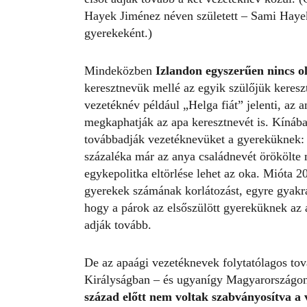
Hayek Jiménez néven született – Sami Hay
gyerekeként.)
Mindeközben
Izlandon egyszerűen nincs ol
keresztnevük mellé az egyik szülőjük keres
vezetéknév például „Helga fiát” jelenti, az 
megkaphatják az apa keresztnevét is. Kínáb
továbbadják vezetéknevüket a gyereküknek: 
százaléka már az anya családnevét örökölte 
egykepolitka eltörlése lehet az oka. Mióta 
gyerekek számának korlátozást, egyre gyakra
hogy a párok az elsőszülött gyereküknek az 
adják tovább.
De az apaági vezetéknevek folytatólagos to
Királyságban – és ugyanígy Magyarországo
század előtt nem voltak szabványosítva a