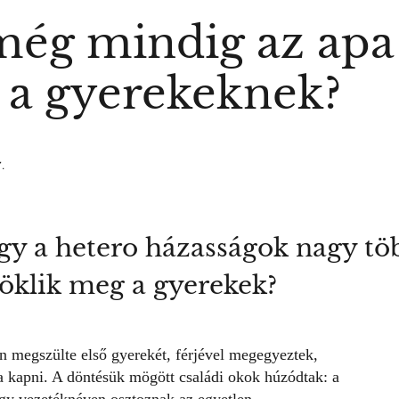
még mindig az apa
 a gyerekeknek?
.
ogy a hetero házasságok nagy 
röklik meg a gyerekek?
n megszülte első gyerekét, férjével megegyeztek,
ja kapni. A döntésük mögött családi okok húzódtak: a