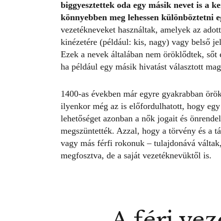
biggyesztettek oda egy másik nevet is a k
könnyebben meg lehessen különböztetni e
vezetékneveket használtak, amelyek az adott
kinézetére (például: kis, nagy) vagy belső je
Ezek a nevek általában nem öröklődtek, sőt 
ha például egy másik hivatást választott ma
1400-as években már egyre gyakrabban örökö
ilyenkor még az is előfordulhatott, hogy egy
lehetőséget azonban a
nők jogait
és önrendel
megszüntették. Azzal, hogy a törvény és a t
vagy más férfi rokonuk – tulajdonává váltak
megfosztva, de a saját vezetéknevüktől is.
A férj ve