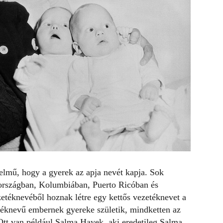
elmű, hogy a gyerek az apja nevét kapja. Sok
országban, Kolumbiában, Puerto Ricóban és
etéknevéből hoznak létre egy kettős vezetéknevet a
téknevű embernek gyereke születik, mindketten az
Ott van például
Salma Hayek
, aki eredetileg Salma