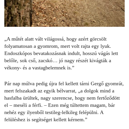
„A műtét alatt vált világossá, hogy azért görcsölt
folyamatosan a gyomrom, mert volt rajta egy lyuk.
Endoszkópos bevatakozásnak indult, hosszú vágás lett
belőle, sok cső, zacskó… jó nagy részét kivágták a
vékony- és a vastagbelemnek is.”
Pár nap múlva pedig újra fel kellett tárni Gergő gyomrát,
mert felszakadt az egyik bélvarrat, „a dolgok mind a
hasfalba ürültek, nagy szerencse, hogy nem fertőződött
el – meséli a férfi. – Ezen még túltettem magam, bár
nehéz egy ilyenből testileg-lelkileg felépülni. A
felüléshez is segítséget kellett kérnem.”