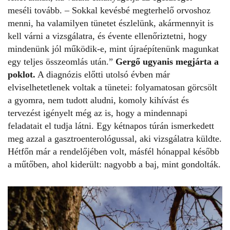
meséli tovább. – Sokkal kevésbé megterhelő orvoshoz
menni, ha valamilyen tünetet észlelünk, akármennyit is
kell várni a vizsgálatra, és évente ellenőriztetni, hogy
mindenünk jól működik-e, mint újraépítenünk magunkat
egy teljes összeomlás után.”
Gergő ugyanis megjárta a
poklot.
A diagnózis előtti utolsó évben már
elviselhetetlenek voltak a tünetei: folyamatosan görcsölt
a gyomra, nem tudott aludni, komoly kihívást és
tervezést igényelt még az is, hogy a mindennapi
feladatait el tudja látni. Egy kétnapos túrán ismerkedett
meg azzal a gasztroenterológussal, aki vizsgálatra küldte.
Hétfőn már a rendelőjében volt, másfél hónappal később
a műtőben, ahol kiderült: nagyobb a baj, mint gondolták.