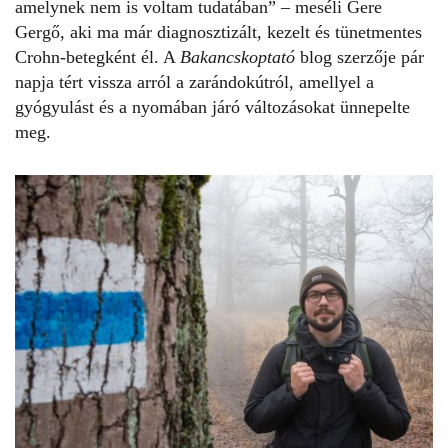
amelynek nem is voltam tudatában” – meséli Gere
Gergő, aki ma már diagnosztizált, kezelt és tünetmentes
Crohn-betegként él. A
Bakancskoptató
blog szerzője pár
napja tért vissza arról a zarándokútról, amellyel a
gyógyulást és a nyomában járó változásokat ünnepelte
meg.