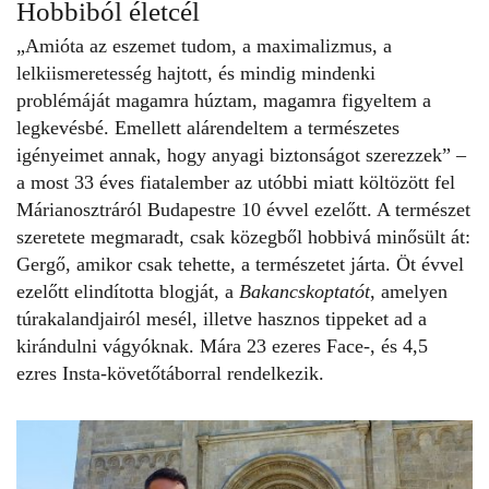
Hobbiból életcél
„Amióta az eszemet tudom, a maximalizmus, a
lelkiismeretesség hajtott, és mindig mindenki
problémáját magamra húztam, magamra figyeltem a
legkevésbé. Emellett alárendeltem a természetes
igényeimet annak, hogy anyagi biztonságot szerezzek” –
a most 33 éves fiatalember az utóbbi miatt költözött fel
Márianosztráról Budapestre 10 évvel ezelőtt. A természet
szeretete megmaradt, csak közegből hobbivá minősült át:
Gergő, amikor csak tehette, a természetet járta. Öt évvel
ezelőtt elindította blogját, a
Bakancskoptatót
, amelyen
túrakalandjairól mesél, illetve hasznos tippeket ad a
kirándulni vágyóknak. Mára 23 ezeres Face-, és 4,5
ezres Insta-követőtáborral rendelkezik.