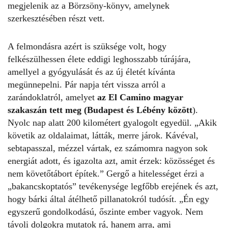
megjelenik az a Börzsöny-könyv, amelynek
szerkesztésében részt vett.
A felmondásra azért is szüksége volt, hogy
felkészülhessen élete eddigi leghosszabb túrájára,
amellyel a gyógyulását és az új életét kívánta
megünnepelni. Pár napja tért vissza arról a
zarándoklatról, amelyet
az El Camino magyar
szakaszán tett meg (Budapest és Lébény között
).
Nyolc nap alatt 200 kilométert gyalogolt egyedül. „Akik
követik az oldalaimat, látták, merre járok. Kávéval,
sebtapasszal, mézzel vártak, ez számomra nagyon sok
energiát adott, és igazolta azt, amit érzek: közösséget és
nem követőtábort építek.” Gergő a hitelességet érzi a
„bakancskoptatós” tevékenysége legfőbb erejének és azt,
hogy bárki által átélhető pillanatokról tudósít. „Én egy
egyszerű gondolkodású, őszinte ember vagyok. Nem
távoli dolgokra mutatok rá, hanem arra, ami