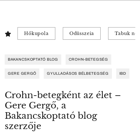
Hőkupola
Odüsszeia
Tabuk nél
BAKANCSKOPTATÓ BLOG
CROHN-BETEGSÉG
GERE GERGŐ
GYULLADÁSOS BÉLBETEGSÉG
IBD
Crohn-betegként az élet –
Gere Gergő, a
Bakancskoptató blog
szerzője