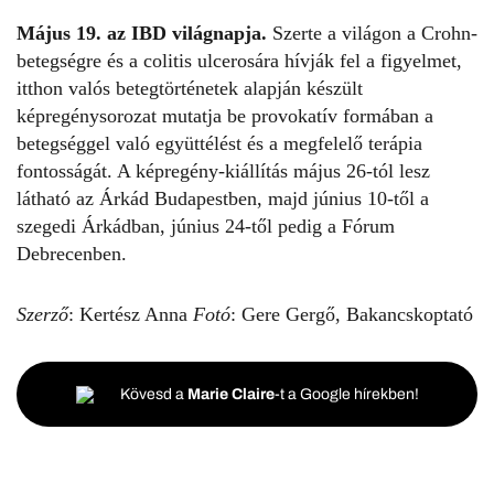
Május 19. az IBD világnapja.
Szerte a világon a Crohn-
betegségre és a colitis ulcerosára hívják fel a figyelmet,
itthon valós betegtörténetek alapján készült
képregénysorozat mutatja be provokatív formában a
betegséggel való együttélést és a megfelelő terápia
fontosságát. A képregény-kiállítás május 26-tól lesz
látható az Árkád Budapestben, majd június 10-től a
szegedi Árkádban, június 24-től pedig a Fórum
Debrecenben.
Szerző
: Kertész Anna
Fotó
: Gere Gergő, Bakancskoptató
Kövesd a
Marie Claire
-t a Google hírekben!