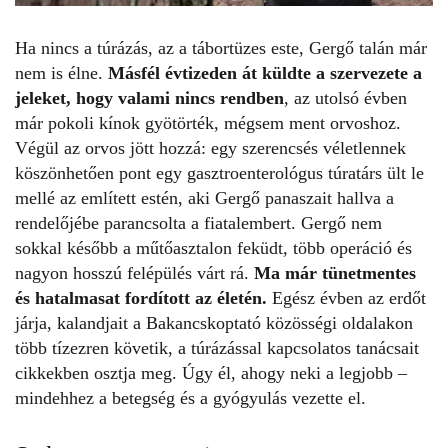
Ha nincs a túrázás, az a tábortüzes este, Gergő talán már
nem is élne.
Másfél évtizeden át küldte a szervezete a
jeleket, hogy valami nincs rendben
, az utolsó évben
már pokoli kínok gyötörték, mégsem ment orvoshoz.
Végül az orvos jött hozzá: egy szerencsés véletlennek
köszönhetően pont egy gasztroenterológus túratárs ült le
mellé az említett estén, aki Gergő panaszait hallva a
rendelőjébe parancsolta a fiatalembert. Gergő nem
sokkal később a műtőasztalon feküdt, több operáció és
nagyon hosszú felépülés várt rá.
Ma már tünetmentes
és hatalmasat fordított az életén.
Egész évben az erdőt
járja, kalandjait a
Bakancskoptató
közösségi oldalakon
több tízezren követik, a túrázással kapcsolatos tanácsait
cikkekben osztja meg. Úgy él, ahogy neki a legjobb –
mindehhez a betegség és a gyógyulás vezette el.