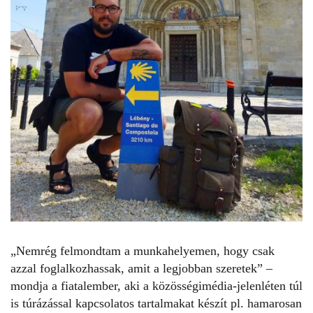
„Nemrég felmondtam a munkahelyemen, hogy csak
azzal foglalkozhassak, amit a legjobban szeretek” –
mondja a fiatalember, aki a közösségimédia-jelenléten túl
is túrázással kapcsolatos tartalmakat készít pl. hamarosan