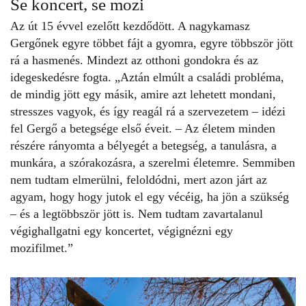
Se koncert, se mozi
Az út 15 évvel ezelőtt kezdődött. A nagykamasz
Gergőnek egyre többet fájt a gyomra, egyre többször jött
rá a hasmenés. Mindezt az otthoni gondokra és az
idegeskedésre fogta. „Aztán elmúlt a családi probléma,
de mindig jött egy másik, amire azt lehetett mondani,
stresszes vagyok, és így reagál rá a szervezetem – idézi
fel Gergő a betegsége első éveit. – Az életem minden
részére rányomta a bélyegét a betegség, a tanulásra, a
munkára, a szórakozásra, a szerelmi életemre. Semmiben
nem tudtam elmerülni, feloldódni, mert azon járt az
agyam, hogy hogy jutok el egy vécéig, ha jön a szükség
– és a legtöbbször jött is. Nem tudtam zavartalanul
végighallgatni egy koncertet, végignézni egy
mozifilmet.”