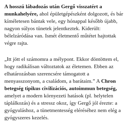
A hosszú lábadozás után Gergő visszatért a
munkahelyére,
ahol épületgépészként dolgozott, és bár
kíméletesen bántak vele, egy hónappal később újabb,
nagyon súlyos tünetek jelentkeztek. Kiderült:
bélelzáródása van. Ismét életmentő műtétet hajtottak
végre rajta.
„Itt jött el számomra a mélypont. Ekkor döntöttem el,
hogy radikálisan változtatok az életemen. Ebben az
elhatározásban szerencsére támogatott a
menyasszonyom, a családom, a barátaim.” A
Chron
betegség tipikus civilizációs, autoimmun betegség,
amelyet a modern környezeti hatások (pl. helytelen
táplálkozás) és a stressz okoz, így Gergő jól érezte: a
gyógyuláshoz, a tünetmentesség eléréséhez nem elég a
gyógyszeres kezelés.