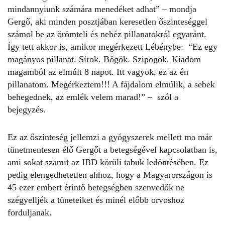
mindannyiunk számára menedéket adhat” – mondja
Gergő, aki minden posztjában keresetlen őszinteséggel
számol be az örömteli és nehéz pillanatokról egyaránt.
Így tett akkor is, amikor megérkezett Lébénybe: “Ez egy
magányos pillanat. Sírok. Bőgök. Szipogok. Kiadom
magamból az elmúlt 8 napot. Itt vagyok, ez az én
pillanatom. Megérkeztem!!! A fájdalom elmúlik, a sebek
behegednek, az emlék velem marad!” – szól a
bejegyzés.
Ez az őszinteség jellemzi a gyógyszerek mellett ma már
tünetmentesen élő Gergőt a betegségével kapcsolatban is,
ami sokat számít az IBD körüli tabuk ledöntésében. Ez
pedig elengedhetetlen ahhoz, hogy a Magyarországon is
45 ezer embert érintő betegségben szenvedők ne
szégyelljék a tüneteiket és minél előbb orvoshoz
forduljanak.