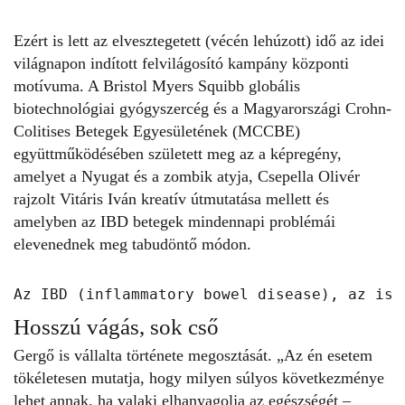
Ezért is lett az elvesztegetett (vécén lehúzott) idő az idei
világnapon indított felvilágosító kampány központi
motívuma. A Bristol Myers Squibb globális
biotechnológiai gyógyszercég és a Magyarországi Crohn-
Colitises Betegek Egyesületének (MCCBE)
együttműködésében született meg az a képregény,
amelyet a Nyugat és a zombik atyja, Csepella Olivér
rajzolt Vitáris Iván kreatív útmutatása mellett és
amelyben az IBD betegek mindennapi problémái
elevenednek meg tabudöntő módon.
Az IBD (inflammatory bowel disease), az ism
Hosszú vágás, sok cső
Gergő is vállalta története megosztását. „Az én esetem
tökéletesen mutatja, hogy milyen súlyos következménye
lehet annak, ha valaki elhanyagolja az egészségét –