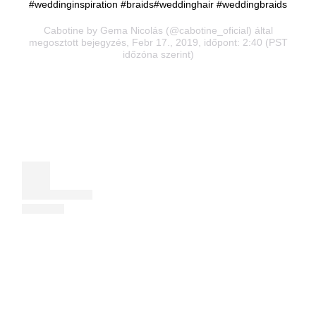
#weddinginspiration #braids#weddinghair #weddingbraids
Cabotine by Gema Nicolás
(@cabotine_oficial) által
megosztott bejegyzés, Febr 17., 2019, időpont: 2:40 (PST
időzóna szerint)