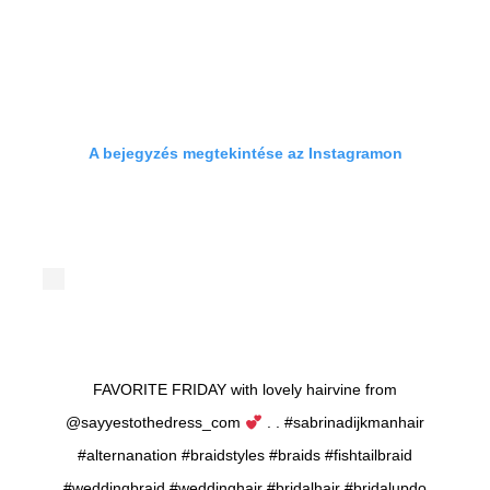
A bejegyzés megtekintése az Instagramon
FAVORITE FRIDAY with lovely hairvine from
@sayyestothedress_com
. . #sabrinadijkmanhair
#alternanation #braidstyles #braids #fishtailbraid
#weddingbraid #weddinghair #bridalhair #bridalupdo