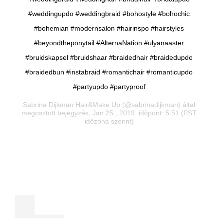
#weddingupdo #weddingbraid #bohostyle #bohochic
#bohemian #modernsalon #hairinspo #hairstyles
#beyondtheponytail #AlternaNation #ulyanaaster
#bruidskapsel #bruidshaar #braidedhair #braidedupdo
#braidedbun #instabraid #romantichair #romanticupdo
#partyupdo #partyproof
Sabrina Dijkman Hair&Make Up
(@sabrinadijkman) által
megosztott bejegyzés, Jan 25., 2019, időpont: 5:51 (PST
időzóna szerint)