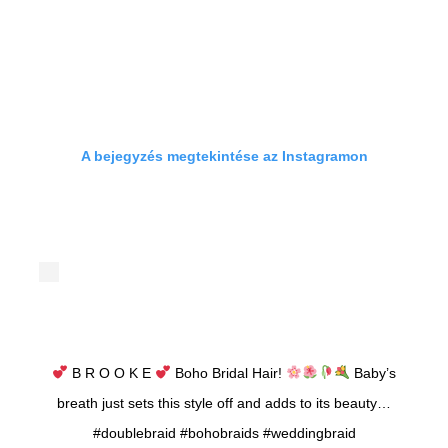
A bejegyzés megtekintése az Instagramon
B R O O K E
Boho Bridal Hair!
Baby’s
breath just sets this style off and adds to its beauty…
#doublebraid #bohobraids #weddingbraid