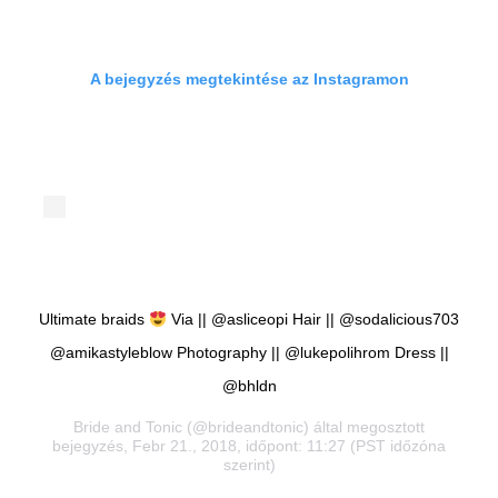
A bejegyzés megtekintése az Instagramon
Ultimate braids
Via || @asliceopi Hair || @sodalicious703
@amikastyleblow Photography || @lukepolihrom Dress ||
@bhldn
Bride and Tonic
(@brideandtonic) által megosztott
bejegyzés, Febr 21., 2018, időpont: 11:27 (PST időzóna
szerint)