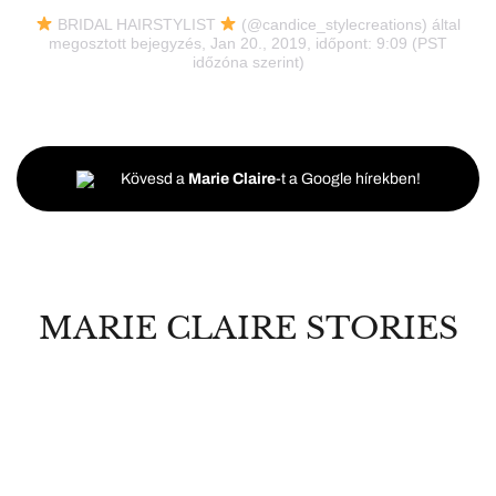
BRIDAL HAIRSTYLIST
(@candice_stylecreations) által
megosztott bejegyzés, Jan 20., 2019, időpont: 9:09 (PST
időzóna szerint)
Kövesd a
Marie Claire
-t a Google hírekben!
MARIE CLAIRE STORIES