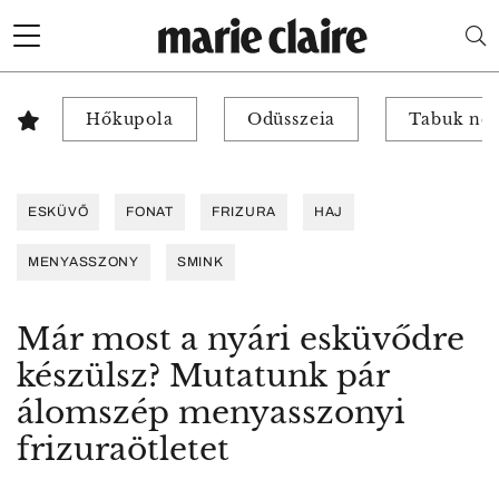
Hőkupola
Odüsszeia
Tabuk nél
ESKÜVŐ
FONAT
FRIZURA
HAJ
MENYASSZONY
SMINK
Már most a nyári esküvődre
készülsz? Mutatunk pár
álomszép menyasszonyi
frizuraötletet