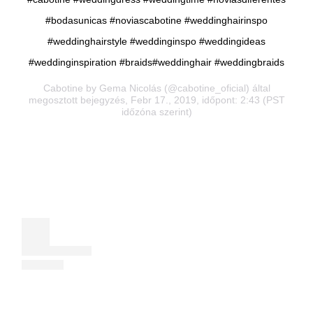
#bodasunicas #noviascabotine #weddinghairinspo
#weddinghairstyle #weddinginspo #weddingideas
#weddinginspiration #braids#weddinghair #weddingbraids
Cabotine by Gema Nicolás
(@cabotine_oficial) által
megosztott bejegyzés, Febr 17., 2019, időpont: 2:43 (PST
időzóna szerint)