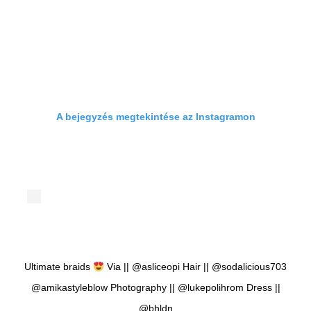
A bejegyzés megtekintése az Instagramon
Ultimate braids
Via || @asliceopi Hair || @sodalicious703
@amikastyleblow Photography || @lukepolihrom Dress ||
@bhldn