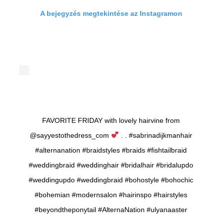
A bejegyzés megtekintése az Instagramon
FAVORITE FRIDAY with lovely hairvine from
@sayyestothedress_com
. . #sabrinadijkmanhair
#alternanation #braidstyles #braids #fishtailbraid
#weddingbraid #weddinghair #bridalhair #bridalupdo
#weddingupdo #weddingbraid #bohostyle #bohochic
#bohemian #modernsalon #hairinspo #hairstyles
#beyondtheponytail #AlternaNation #ulyanaaster