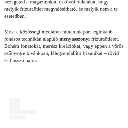
nézegeted a magazinokat, esküvői oldalakat, hogy
melyik frizuraötlet megvalósítható, és melyik nem a te
esetedben.
Most a közösségi médiából mutatunk pár, leginkább
fonásos technikán alapuló
menyasszonyi
frizuraötletet.
Bohém fonatokat, merész kreációkat, vagy éppen a vörös
szőnyegre kívánkozó, lélegzetelállító frizurákat – rövid
és hosszú hajra.