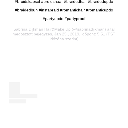
#bruidskapsel #bruidshaar #braidedhair #braidedupdo
#braidedbun #instabraid #romantichair #romanticupdo
#partyupdo #partyproof
Sabrina Dijkman Hair&Make Up
(@sabrinadijkman) által
megosztott bejegyzés, Jan 25., 2019, időpont: 5:51 (PST
időzóna szerint)