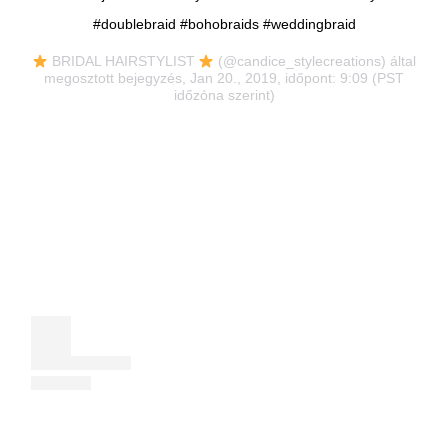
#doublebraid #bohobraids #weddingbraid
BRIDAL HAIRSTYLIST
(@candice_stylecreations) által
megosztott bejegyzés, Jan 20., 2019, időpont: 9:09 (PST
időzóna szerint)