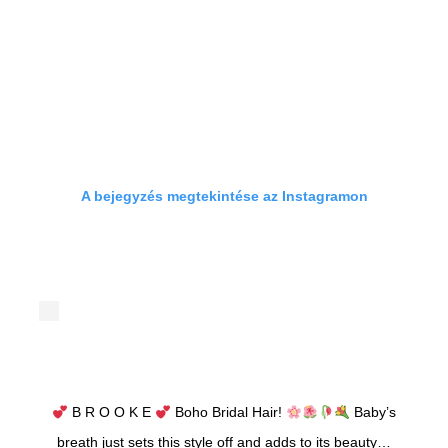
A bejegyzés megtekintése az Instagramon
B R O O K E
Boho Bridal Hair!
Baby’s
breath just sets this style off and adds to its beauty…