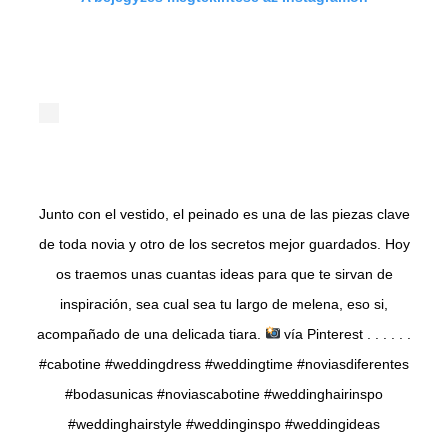
Junto con el vestido, el peinado es una de las piezas clave
de toda novia y otro de los secretos mejor guardados. Hoy
os traemos unas cuantas ideas para que te sirvan de
inspiración, sea cual sea tu largo de melena, eso si,
acompañado de una delicada tiara.
vía Pinterest . . . . . .
#cabotine #weddingdress #weddingtime #noviasdiferentes
#bodasunicas #noviascabotine #weddinghairinspo
#weddinghairstyle #weddinginspo #weddingideas