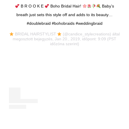
B R O O K E
Boho Bridal Hair!
Baby’s
breath just sets this style off and adds to its beauty…
#doublebraid #bohobraids #weddingbraid
BRIDAL HAIRSTYLIST
(@candice_stylecreations) által
megosztott bejegyzés, Jan 20., 2019, időpont: 9:09 (PST
időzóna szerint)