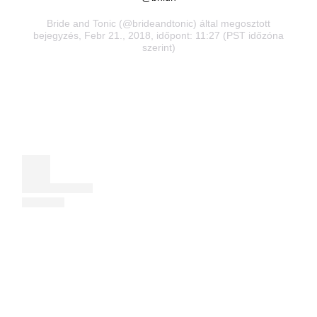
Bride and Tonic
(@brideandtonic) által megosztott
bejegyzés, Febr 21., 2018, időpont: 11:27 (PST időzóna
szerint)