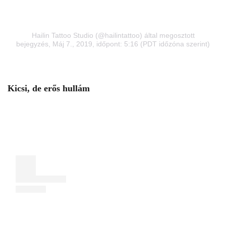
Hailin Tattoo Studio (@hailintattoo) által megosztott
bejegyzés
, Máj 7., 2019, időpont: 5:16 (PDT időzóna szerint)
Kicsi, de erős hullám