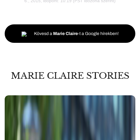
6., 2015, időpont: 10:19 (PST időzóna szerint)
Kövesd a
Marie Claire
-t a Google hírekben!
MARIE CLAIRE STORIES