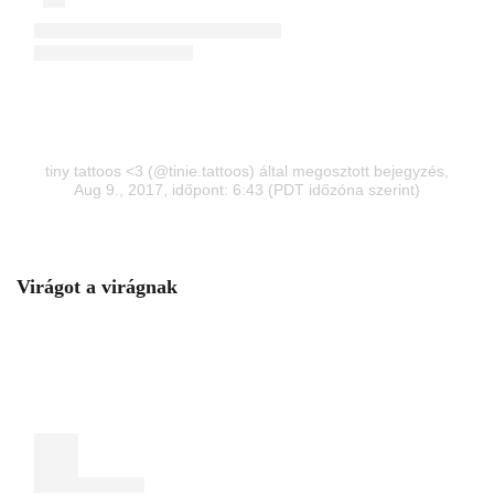
tiny tattoos <3 (@tinie.tattoos) által megosztott bejegyzés
,
Aug 9., 2017, időpont: 6:43 (PDT időzóna szerint)
Virágot a virágnak