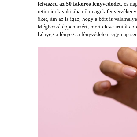
felviszed az 50 fakoros fényvédődet
, és na
retinoidok valójában önmaguk fényérzékeny 
őket, ám az is igaz, hogy a bőrt is valamely
Méghozzá éppen azért, mert eleve irritáltabb
Lényeg a lényeg, a fényvédelem egy nap se