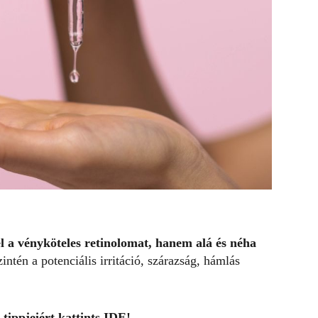
l a vényköteles retinolomat, hanem alá és néha
intén a potenciális irritáció, szárazság, hámlás
 tippjeiért kattints IDE!