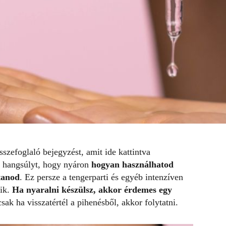
összefoglaló bejegyzést, amit
ide
kattintva
a hangsúlyt, hogy nyáron
hogyan használhatod
rtanod
. Ez persze a tengerparti és egyéb intenzíven
zik.
Ha nyaralni készülsz, akkor érdemes egy
csak ha visszatértél a pihenésből, akkor folytatni.