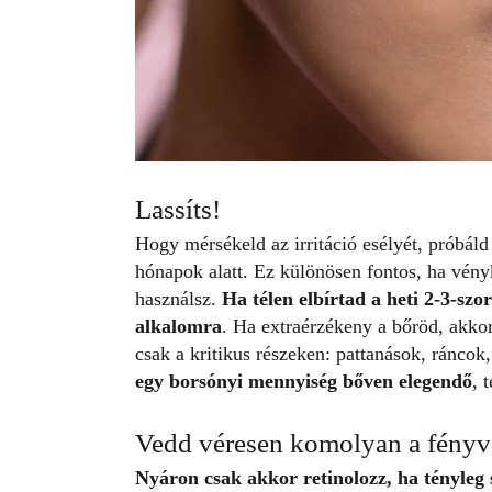
Lassíts!
Hogy mérsékeld az irritáció esélyét, próbáld
hónapok alatt. Ez különösen fontos, ha vén
használsz.
Ha télen elbírtad a heti 2-3-szo
alkalomra
. Ha extraérzékeny a bőröd, akkor 
csak a kritikus részeken: pattanások, ráncok
egy borsónyi mennyiség bőven elegendő
, 
Vedd véresen komolyan a fényv
Nyáron csak akkor retinolozz, ha tényleg