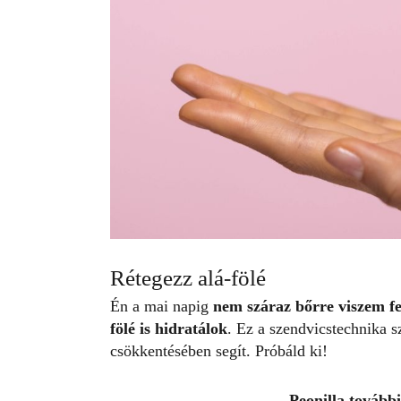
Rétegezz alá-fölé
Én a mai napig
nem száraz bőrre viszem fe
fölé is hidratálok
. Ez a szendvicstechnika sz
csökkentésében segít. Próbáld ki!
Peonilla további