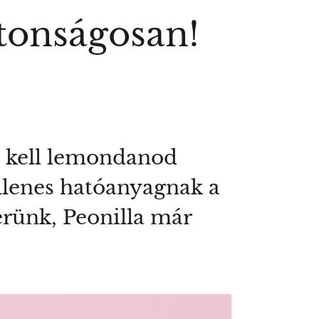
ztonságosan!
m kell lemondanod
ellenes hatóanyagnak a
rünk, Peonilla már