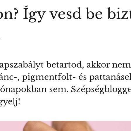
on? Így vesd be bi
.
lapszabályt betartod, akkor ne
ránc-, pigmentfolt- és pattanás
 hónapokban sem. Szépségblogge
gyelj!