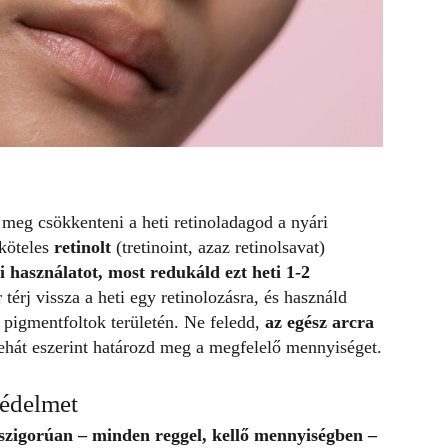
 meg csökkenteni a heti retinoladagod a nyári
yköteles
retinolt
(tretinoint, azaz retinolsavat)
ri használatot, most redukáld ezt heti 1-2
térj vissza a heti egy retinolozásra, és használd
, pigmentfoltok területén. Ne feledd,
az egész arcra
tehát eszerint határozd meg a megfelelő mennyiséget.
édelmet
 szigorúan – minden reggel, kellő mennyiségben –