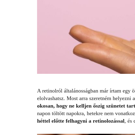
A retinolról általánosságban már írtam egy 
elolvashatsz. Most arra szeretném helyezni 
okosan, hogy ne kelljen őszig szünetet ta
napon töltött napokra, hetekre nem vonatko
héttel előtte felhagyni a retinolozással
, és 