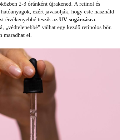
pközben 2-3 óránként újrakened. A retinol és
hatóanyagok, ezért javasolják, hogy este használd
est érzékenyebbé teszik az
UV-sugárzásra
.
á, „védtelenebbé” válhat egy kezdő retinolos bőr.
m maradhat el.