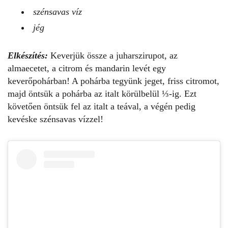
szénsavas víz
jég
Elkészítés:
Keverjük össze a juharszirupot, az
almaecetet, a citrom és mandarin levét egy
keverőpohárban! A pohárba tegyünk jeget, friss citromot,
majd öntsük a pohárba az italt körülbelül ⅓-ig. Ezt
követően öntsük fel az italt a teával, a végén pedig
kevéske szénsavas vízzel!