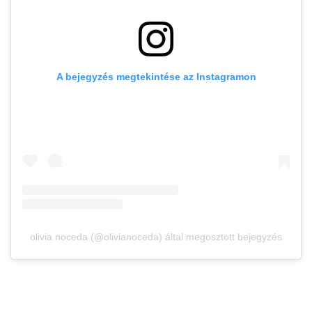
A bejegyzés megtekintése az Instagramon
olivia noceda (@olivianoceda) által megosztott bejegyzés