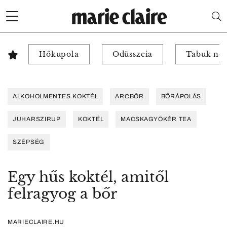
Hőkupola
Odüsszeia
Tabuk nél
ALKOHOLMENTES KOKTÉL
ARCBŐR
BŐRÁPOLÁS
JUHARSZIRUP
KOKTÉL
MACSKAGYÖKÉR TEA
SZÉPSÉG
Egy hűs koktél, amitől
felragyog a bőr
MARIECLAIRE.HU