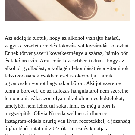
Azt eddig is tudtuk, hogy az alkohol vízhajtó hatású,
vagyis a vizelettermelés fokozásával kiszáradást okozhat.
Ennek törvényszerű következménye a száraz, hámló bőr
és fakó arcszín. Amit már kevesebben tudnak, hogy az
alkohol gyulladást, a kollagén lebomlását és a vitaminok
felszívódásának csökkentését is okozhatja – amik
ugyancsak nyomot hagynak a bőrön. Aki jót szeretne
tenni a bőrével, de az italozás hangulatáról nem szeretne
lemondani, válasszon olyan
alkoholmentes
koktélokat,
amelyből nem lehet túl sokat inni, és még a bőrt is
megszépítik.
Olivia Noceda
wellness influencer
Instagram-oldala csurig van ilyen receptekkel, a józanság
útjára lépő fiatal nő 2022 óta keresi és kutatja a