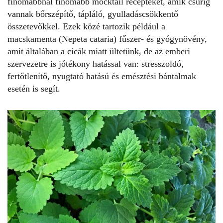
finomabbnál finomabb mocktail recepteket, amik csurig
vannak bőrszépítő, tápláló, gyulladáscsökkentő
összetevőkkel. Ezek közé tartozik például a
macskamenta (Nepeta cataria) fűszer- és gyógynövény,
amit általában a cicák miatt ültetünk, de az emberi
szervezetre is jótékony hatással van: stresszoldó,
fertőtlenítő, nyugtató hatású és emésztési bántalmak
esetén is segít.