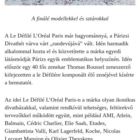
A finálé modellekkel és sztárokkal
A Le Défilé L’Oréal Paris már hagyománnyá, a Párizsi
Divathét várva várt „randevújává” vált. Idén harmadik
alkalommal hozta el és közvetítette a márka egyedi
látásmódját Párizs egyik emblematikus helyszínén. Idén
először egy 40 fős zenekar Thomas Roussel zeneszerző
kifejezetten a le Défilére komponált élő zenéjével kísérte
a bemutatót.
Az idei Le Défilé L’Oréal Paris-n a márka olyan ikonikus
divatházakkal, valamint rendkívül tehetséges, feltörekvő
tervezőkkel működött együtt, mint például AMI, Atlein,
Balmain, Cédric Charlier, Elie Saab, Etudes,
Giambattista Valli, Karl Lagerfeld, Koche, Nicolas
Lecourt Mansion és Olivier Theyskens.