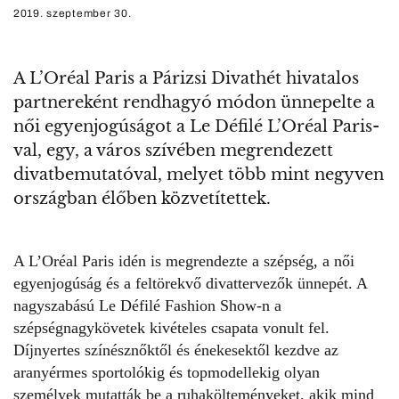
2019. szeptember 30.
A L’Oréal Paris a Párizsi Divathét hivatalos
partnereként rendhagyó módon ünnepelte a
női egyenjogúságot a Le Défilé L’Oréal Paris-
val, egy, a város szívében megrendezett
divatbemutatóval, melyet több mint negyven
országban élőben közvetítettek.
A L’Oréal Paris idén is megrendezte a szépség, a női
egyenjogúság és a feltörekvő divattervezők ünnepét. A
nagyszabású
Le Défilé Fashion Show
-n a
szépségnagykövetek kivételes csapata vonult fel.
Díjnyertes színésznőktől és énekesektől kezdve az
aranyérmes sportolókig és topmodellekig olyan
személyek mutatták be a ruhakölteményeket, akik mind