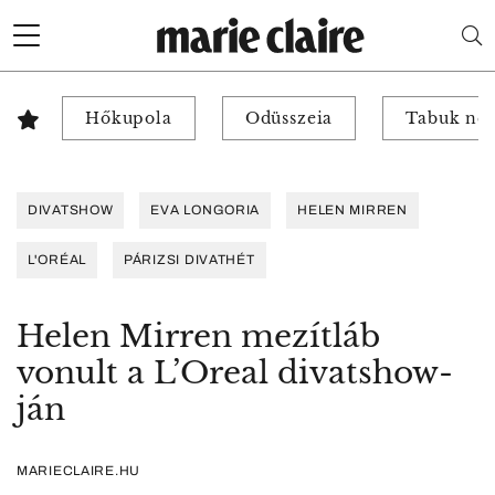
Hőkupola
Odüsszeia
Tabuk nél
DIVATSHOW
EVA LONGORIA
HELEN MIRREN
L'ORÉAL
PÁRIZSI DIVATHÉT
Helen Mirren mezítláb
vonult a L’Oreal divatshow-
ján
MARIECLAIRE.HU