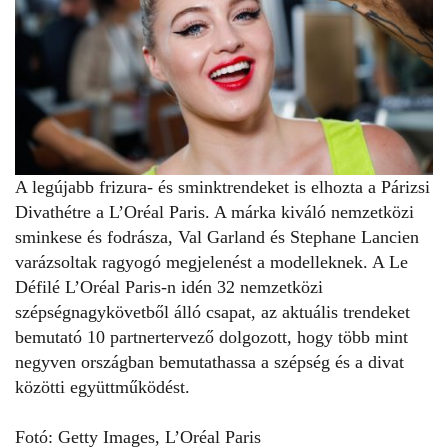
A legújabb frizura- és sminktrendeket is elhozta a
Párizsi
Divathétre a L’Oréal Paris. A márka kiváló nemzetközi
sminkese és fodrásza, Val Garland és Stephane Lancien
varázsoltak ragyogó megjelenést a modelleknek. A
Le
Défilé L’Oréal Paris-n
idén 32 nemzetközi
szépségnagykövetből álló csapat, az aktuális trendeket
bemutató 10 partnertervező dolgozott, hogy több mint
negyven országban bemutathassa a szépség és a divat
közötti együttműködést.
Fotó:
Getty Images
,
L’Oréal Paris