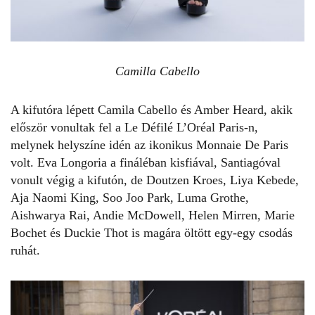
Camilla Cabello
A kifutóra lépett
Camila Cabello
és
Amber Heard,
akik
először vonultak fel a Le Défilé L’Oréal
Paris-n,
melynek helyszíne idén az ikonikus Monnaie De Paris
volt. Eva Longoria a fináléban kisfiával, Santiagóval
vonult végig a kifutón, de Doutzen Kroes, Liya Kebede,
Aja Naomi King, Soo Joo Park, Luma Grothe,
Aishwarya Rai, Andie McDowell, Helen Mirren, Marie
Bochet és Duckie Thot is magára öltött egy-egy csodás
ruhát.