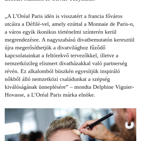
„A L’Oréal Paris idén is visszatért a francia főváros
utcáira a Défilé-vel, amely ezúttal a Monnaie de Paris-n,
a város egyik ikonikus történelmi színterén kerül
megrendezésre. A nagyszabású divatbemutatón keresztül
újra megerősíthetjük a divatvilághoz fűződő
kapcsolatainkat a feltörekvő tervezőkkel, illetve a
nemzetközileg elismert divatházakkal való partnerség
révén. Ez alkalomból büszkén egyesítjük inspiráló
nőkből álló nemzetközi családunkat a szépség
kiválóságának ünneplésére” – mondta Delphine Viguier-
Hovasse, a L’Oréal Paris márka elnöke.