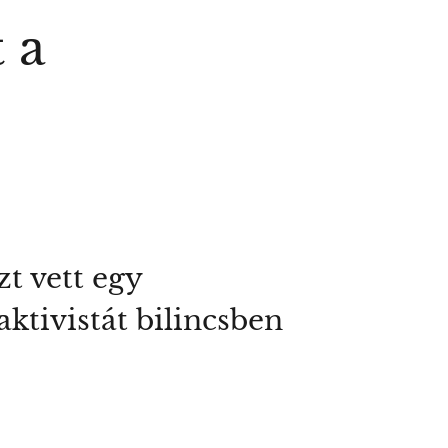
 a
t vett egy
aktivistát bilincsben