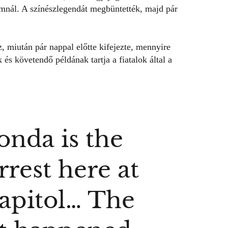
iumnál. A színészlegendát megbüntették, majd pár
z, miután pár nappal előtte kifejezte, mennyire
és követendő példának tartja a fiatalok által a
onda
is the
rest here at
apitol… The