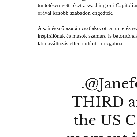
tüntetésen vett részt a washingtoni Capitol
órával később szabadon engedték.
A színésznő azután csatlakozott a tüntetéshe
inspirálónak és mások számára is bátorítónak 
klímaváltozás ellen indított mozgalmat.
.
@Janef
THIRD ar
the US C