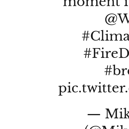
moment i
@W
#Clim
#FireD
#br
pic.twitt
— Mik