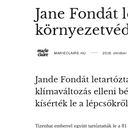
Jane Fondát l
környezetvéd
MARIECLAIRE.HU
2019. október 
Jande Fondát letartózt
klímaváltozás elleni bé
kísérték le a lépcsőkrő
Tizenhat emberrel együtt tartóztatták le a 8