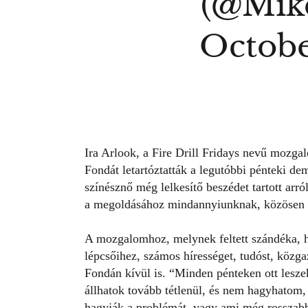
(@Mik
Octobe
Ira Arlook, a Fire Drill Fridays nevű mozgal
Fondát letartóztatták a legutóbbi pénteki de
színésznő még lelkesítő beszédet tartott arr
a megoldásához mindannyiunknak, közösen 
A mozgalomhoz, melynek feltett szándéka, 
lépcsőihez, számos hírességet, tudóst, közga
Fondán kívül is. “Minden pénteken ott lesz
állhatok tovább tétlenül, és nem hagyhatom,
hagyják a problémát, vagy ami még rosszabb,