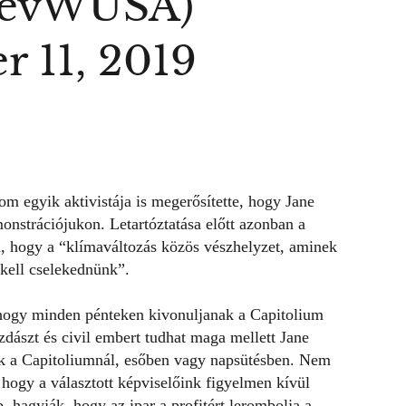
evWUSA)
r 11, 2019
om egyik aktivistája is megerősítette, hogy Jane
monstrációjukon. Letartóztatása előtt azonban a
ól, hogy a “klímaváltozás közös vészhelyzet, aminek
kell cselekednünk”.
hogy minden pénteken kivonuljanak a Capitolium
zdászt és civil embert tudhat maga mellett Jane
ek a Capitoliumnál, esőben vagy napsütésben. Nem
 hogy a választott képviselőink figyelmen kívül
 hagyják, hogy az ipar a profitért lerombolja a