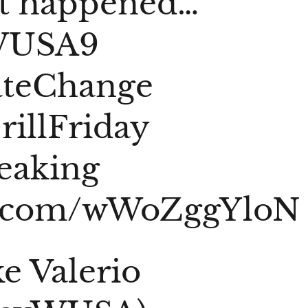
t happened…
USA9
ateChange
rillFriday
eaking
er.com/wWoZggYloN
e Valerio