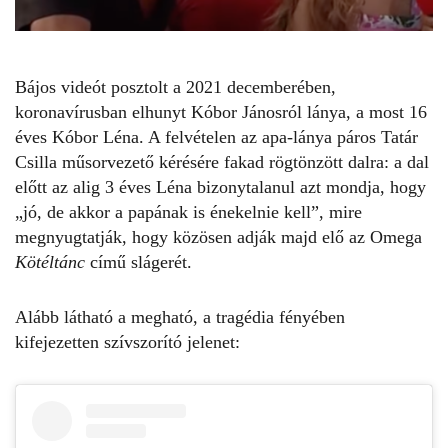
Bájos videót posztolt a 2021 decemberében,
koronavírusban elhunyt Kóbor Jánosról lánya, a most 16
éves Kóbor Léna. A felvételen
az apa-lánya
páros
Tatár
Csilla
műsorvezető kérésére fakad rögtönzött dalra: a dal
előtt az alig 3 éves Léna bizonytalanul azt mondja, hogy
„jó, de akkor a papának is énekelnie kell”, mire
megnyugtatják, hogy közösen adják majd elő az Omega
Kötéltánc
című slágerét.
Alább látható a megható, a tragédia fényében
kifejezetten szívszorító jelenet: