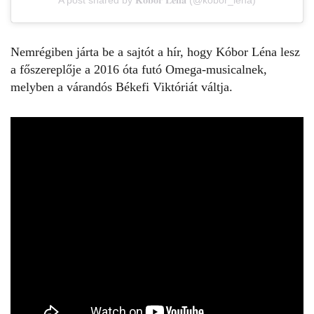
A post shared by 𝐊𝐨́𝐛𝐨𝐫 𝐋𝐞́𝐧𝐚 (@kobor_lena)
Nemrégiben járta be a sajtót a hír, hogy Kóbor Léna lesz
a főszereplője a 2016 óta futó Omega-musicalnek,
melyben a várandós Békefi Viktóriát váltja.