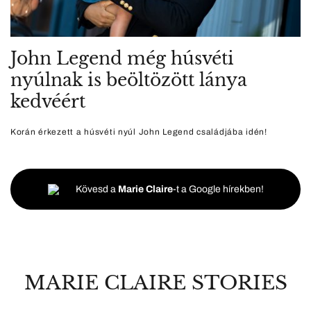
John Legend még húsvéti
nyúlnak is beöltözött lánya
kedvéért
Korán érkezett a húsvéti nyúl John Legend családjába idén!
Kövesd a
Marie Claire
-t a Google hírekben!
MARIE CLAIRE STORIES