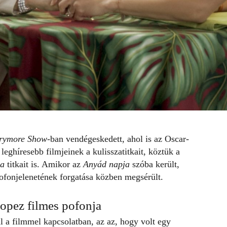
rymore Show
-ban vendégeskedett, ahol is az Oscar-
leghíresebb filmjeinek a kulisszatitkait, köztük a
ja
titkait is. Amikor az
Anyád napja
szóba került,
ofonjelenetének forgatása közben megsérült.
Lopez filmes pofonja
l a filmmel kapcsolatban, az az, hogy volt egy