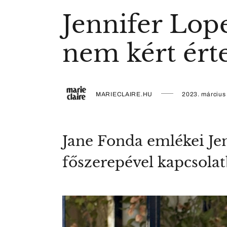
Jennifer Lope
nem kért ért
MARIECLAIRE.HU
2023. március
Jane Fonda emlékei Je
főszerepével kapcsola