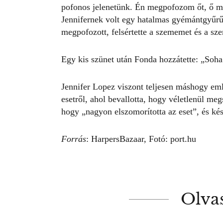
pofonos jelenetünk. Én megpofozom őt, ő 
Jennifernek
volt egy hatalmas gyémántgyűrűj
megpofozott, felsértette a szememet és a s
Egy kis szünet után Fonda hozzátette: „Soha
Jennifer Lopez viszont teljesen máshogy em
esetről, ahol bevallotta, hogy véletlenül megs
hogy „nagyon elszomorította az eset”, és ké
Forrás
:
HarpersBazaar
, Fotó: port.hu
Olva