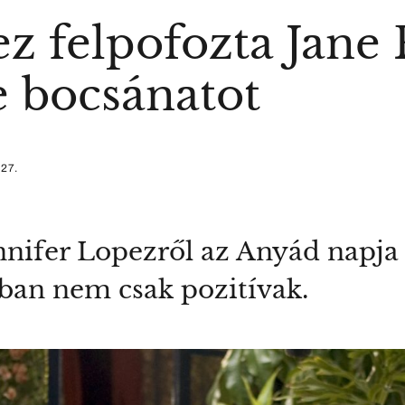
z felpofozta Jane 
e bocsánatot
 27.
nnifer Lopezről az Anyád napja
tban nem csak pozitívak.