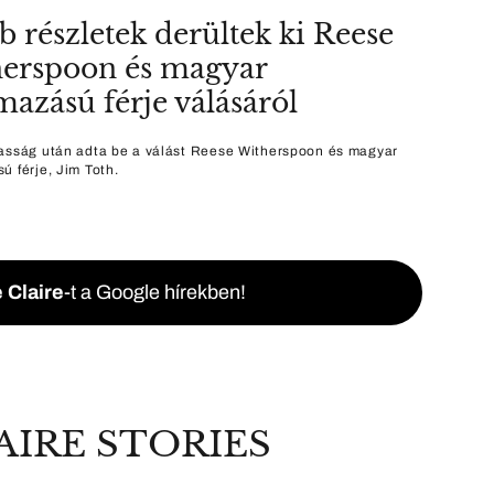
b részletek derültek ki Reese
erspoon és magyar
mazású férje válásáról
asság után adta be a válást Reese Witherspoon és magyar
ú férje, Jim Toth.
 Claire
-t a Google hírekben!
AIRE STORIES