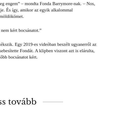
meg engem” – mondta Fonda Barrymore-nak. – Nos,
e. És így, amikor az egyik alkalommal
zemöldökömet.
 nem kért bocsánatot.”
lékszik. Egy 2019-es videóban beszélt ugyanerről az
ebesítette Fondát. A klipben viszont azt is elárulta,
sőbb bocsánatot kért.
ss tovább