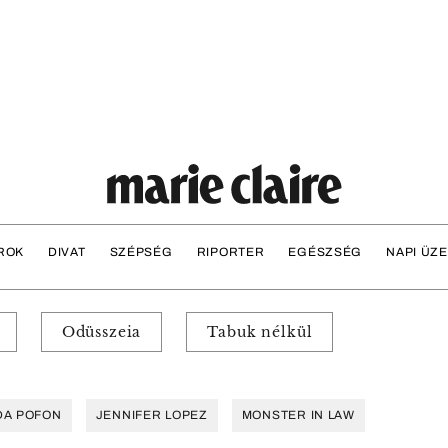
ROK
DIVAT
SZÉPSÉG
RIPORTER
EGÉSZSÉG
NAPI ÜZ
Odüsszeia
Tabuk nélkül
DA POFON
JENNIFER LOPEZ
MONSTER IN LAW