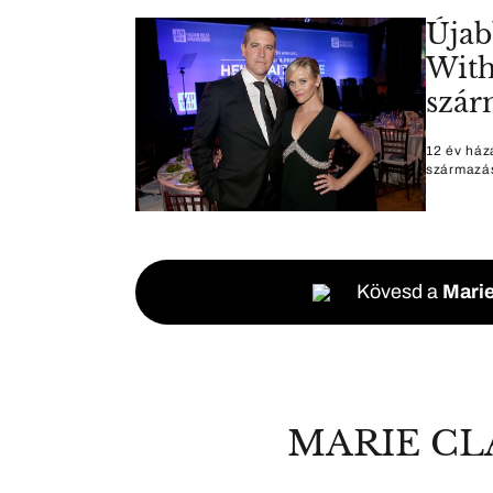
Újab
With
szár
12 év ház
származás
Kövesd a
Marie
MARIE CL