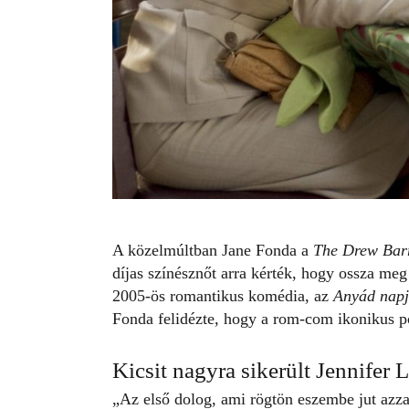
A közelmúltban
Jane Fonda
a
The Drew Bar
díjas színésznőt arra kérték, hogy ossza meg 
2005-ös romantikus komédia, az
Anyád nap
Fonda felidézte, hogy a rom-com ikonikus p
Kicsit nagyra sikerült Jennifer 
„Az első dolog, ami rögtön eszembe jut azza