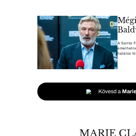
Mégi
Bald
A Santa F
emelhetne
halálos l
Kövesd a
Marie
MARIE CL