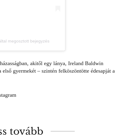
által megosztott bejegyzés
házasságban, akitől egy lánya, Ireland Baldwin
ja első gyermekét – szintén felköszöntötte édesapját a
stagram
ss tovább