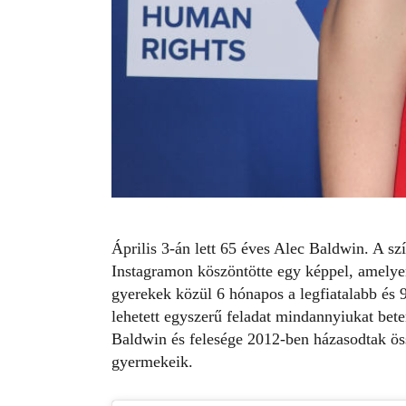
Április 3-án lett 65 éves
Alec Baldwin
. A sz
Instagramon
köszöntötte egy képpel, amelye
gyerekek közül 6 hónapos a legfiatalabb és 9
lehetett egyszerű feladat mindannyiukat bete
Baldwin és felesége 2012-ben házasodtak öss
gyermekeik.