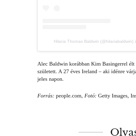
Hilaria Thomas Baldwin (@hilariabaldwin) 
Alec Baldwin korábban Kim Basingerrel élt 
született. A 27 éves Ireland – aki idénre vár
jeles napon.
Forrás:
people.com,
Fotó:
Getty Images,
In
Olva