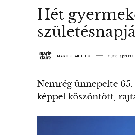
Hét gyermeke
születésnapj
MARIECLAIRE.HU
2023. április 0
Nemrég ünnepelte 65. s
képpel köszöntött, raj