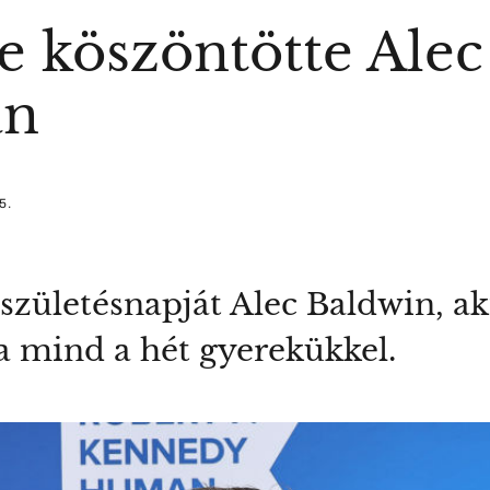
 köszöntötte Alec
án
5.
zületésnapját Alec Baldwin, aki
ta mind a hét gyerekükkel.