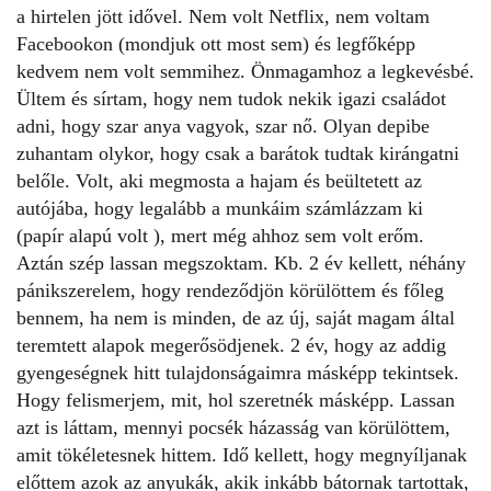
a hirtelen jött idővel. Nem volt Netflix, nem voltam
Facebookon (mondjuk ott most sem) és legfőképp
kedvem nem volt semmihez. Önmagamhoz a legkevésbé.
Ültem és sírtam, hogy nem tudok nekik igazi családot
adni, hogy szar anya vagyok, szar nő. Olyan depibe
zuhantam olykor, hogy csak a barátok tudtak kirángatni
belőle. Volt, aki megmosta a hajam és beültetett az
autójába, hogy legalább a munkáim számlázzam ki
(papír alapú volt ), mert még ahhoz sem volt erőm.
Aztán szép lassan megszoktam. Kb. 2 év kellett, néhány
pánikszerelem, hogy rendeződjön körülöttem és főleg
bennem, ha nem is minden, de az új, saját magam által
teremtett alapok megerősödjenek. 2 év, hogy az addig
gyengeségnek hitt tulajdonságaimra másképp tekintsek.
Hogy felismerjem, mit, hol szeretnék másképp. Lassan
azt is láttam, mennyi pocsék házasság van körülöttem,
amit tökéletesnek hittem. Idő kellett, hogy megnyíljanak
előttem azok az anyukák, akik inkább bátornak tartottak,