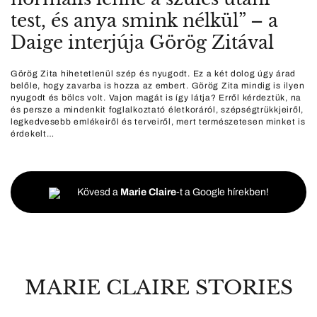
test, és anya smink nélkül” – a
Daige interjúja Görög Zitával
Görög Zita hihetetlenül szép és nyugodt. Ez a két dolog úgy árad
belőle, hogy zavarba is hozza az embert. Görög Zita mindig is ilyen
nyugodt és bölcs volt. Vajon magát is így látja? Erről kérdeztük, na
és persze a mindenkit foglalkoztató életkoráról, szépségtrükkjeiről,
legkedvesebb emlékeiről és terveiről, mert természetesen minket is
érdekelt…
Kövesd a
Marie Claire
-t a Google hírekben!
MARIE CLAIRE STORIES