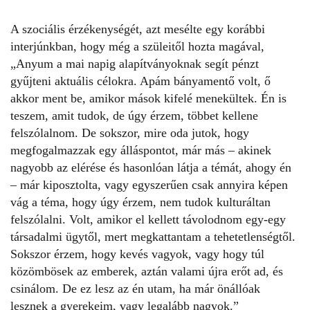
A szociális érzékenységét, azt mesélte egy korábbi
interjúnkban
, hogy még a szüleitől hozta magával,
„Anyum a mai napig alapítványoknak segít pénzt
gyűjteni aktuális célokra. Apám bányamentő volt, ő
akkor ment be, amikor mások kifelé menekültek. Én is
teszem, amit tudok, de úgy érzem, többet kellene
felszólalnom. De sokszor, mire oda jutok, hogy
megfogalmazzak egy álláspontot, már más – akinek
nagyobb az elérése és hasonlóan látja a témát, ahogy én
– már kiposztolta, vagy egyszerűen csak annyira képen
vág a téma, hogy úgy érzem, nem tudok kulturáltan
felszólalni. Volt, amikor el kellett távolodnom egy-egy
társadalmi ügytől, mert megkattantam a tehetetlenségtől.
Sokszor érzem, hogy kevés vagyok, vagy hogy túl
közömbösek az emberek, aztán valami újra erőt ad, és
csinálom. De ez lesz az én utam, ha már önállóak
lesznek a gyerekeim, vagy legalább nagyok.”