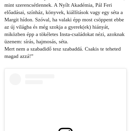
mint szerencsétlennek. A Nyílt Akadémia, Pál Feri
előadásai, színház, könyvek, kiállítások vagy egy séta a
Margit hídon. Szóval, ha valaki épp most csöppent ebbe
az új világba és még szokja a gyerek(ek) hiányát,
miközben épp a tökéletes Insta-családokat nézi, azoknak
üzenem: sírás, hajmosás, séta.
Mert nem a szabadidő tesz szabaddá. Csakis te teheted
magad azzá!”