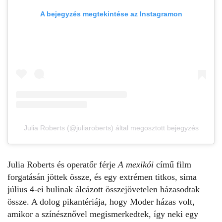
A bejegyzés megtekintése az Instagramon
Julia Roberts (@juliaroberts) által megosztott bejegyzés
Julia Roberts és operatőr férje
A mexikói
című film
forgatásán jöttek össze, és egy extrémen titkos, sima
július 4-ei bulinak álcázott összejövetelen
házasodtak
össze
. A dolog pikantériája, hogy Moder házas volt,
amikor a színésznővel megismerkedtek, így neki egy