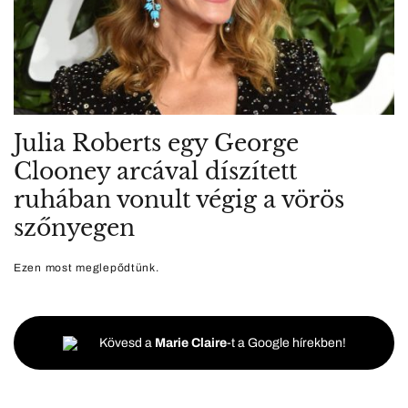
Julia Roberts egy George
Clooney arcával díszített
ruhában vonult végig a vörös
szőnyegen
Ezen most meglepődtünk.
Kövesd a
Marie Claire
-t a Google hírekben!