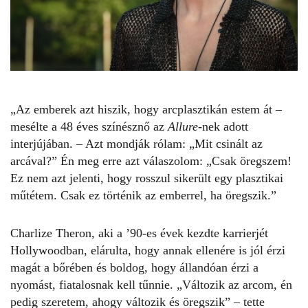
„Az emberek azt hiszik, hogy arcplasztikán estem át –
mesélte a 48 éves színésznő az
Allure
-nek adott
interjújában. – Azt mondják rólam: „Mit csinált az
arcával?” Én meg erre azt válaszolom: „Csak öregszem!
Ez nem azt jelenti, hogy rosszul sikerült egy plasztikai
műtétem. Csak ez történik az emberrel, ha öregszik.”
Charlize Theron
, aki a ’90-es évek kezdte karrierjét
Hollywoodban, elárulta, hogy annak ellenére is jól érzi
magát a bőrében és boldog, hogy állandóan érzi a
nyomást, fiatalosnak kell tűnnie. „Változik az arcom, én
pedig szeretem, ahogy változik és öregszik” – tette