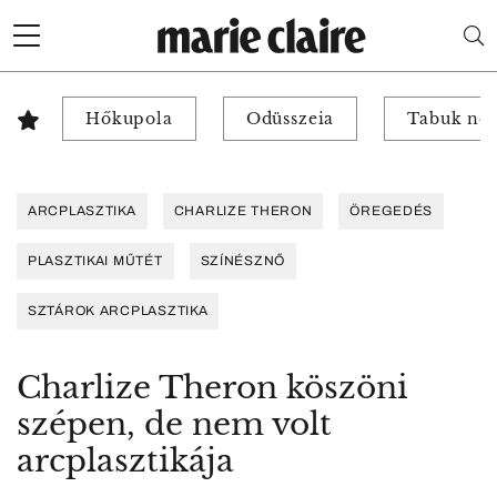
Hőkupola
Odüsszeia
Tabuk nél
ARCPLASZTIKA
CHARLIZE THERON
ÖREGEDÉS
PLASZTIKAI MŰTÉT
SZÍNÉSZNŐ
SZTÁROK ARCPLASZTIKA
Charlize Theron köszöni
szépen, de nem volt
arcplasztikája