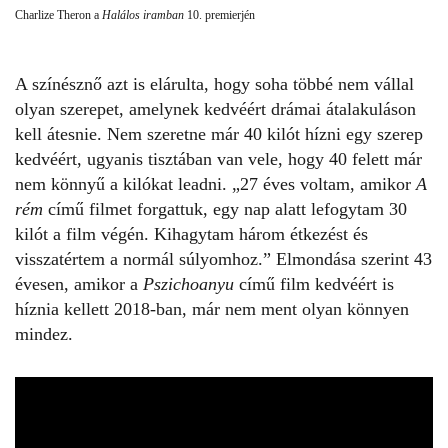
Charlize Theron a
Halálos iramban
10. premierjén
A színésznő azt is elárulta, hogy soha többé nem vállal
olyan szerepet, amelynek kedvéért drámai átalakuláson
kell átesnie. Nem szeretne már 40 kilót hízni egy szerep
kedvéért, ugyanis tisztában van vele, hogy 40 felett már
nem könnyű a kilókat leadni. „27 éves voltam, amikor
A
rém
című filmet forgattuk, egy nap alatt lefogytam 30
kilót a film végén. Kihagytam három étkezést és
visszatértem a normál súlyomhoz.” Elmondása szerint 43
évesen, amikor a
Pszichoanyu
című film kedvéért is
híznia kellett 2018-ban, már nem ment olyan könnyen
mindez.