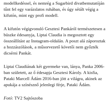
modellkedéssel, és nemrég a Sugarbird divatbemutatóján
tűnt fel egy varázslatos ruhában, és úgy sétált végig a
kifutón, mint egy profi modell.
A kifutón végigvonuló Gesztesi Pankáról természetesen a
büszke édesanyja,
Liptai Claudia
is megosztott egy
összeállítást az Instagram-oldalán. A poszt alá záporoztak
a hozzászólások, a műsorvezető követői nem győzték
dicsérni Pankát.
Liptai Claudiának
két gyermeke van, lánya, Panka 2006-
ban született, az ő édesapja Gesztesi Károly. A kisfia,
Pataki Marcell Ádám 2016-ban jött a világra, akinek az
apukája a színésznő jelenlegi férje, Pataki Ádám.
Fotó
: TV2 Sajtószoba