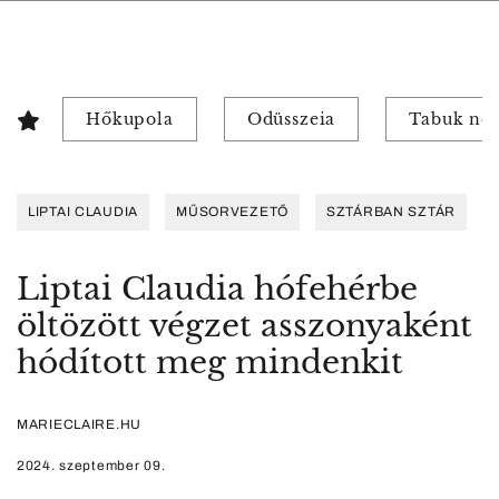
Hőkupola
Odüsszeia
Tabuk nél
LIPTAI CLAUDIA
MŰSORVEZETŐ
SZTÁRBAN SZTÁR
Liptai Claudia hófehérbe
öltözött végzet asszonyaként
hódított meg mindenkit
MARIECLAIRE.HU
2024. szeptember 09.