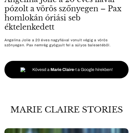
pózolt a vörös szőnyegen – Pax
homlokán óriási seb
éktelenkedett
Angelina Jolie a 20 éves nagyfiával vonult végig a vörös
szőnyegen. Pax nemrég gyógyult fel a súlyos balesetéből.
Kövesd a
Marie Claire
-t a Google hírekben!
MARIE CLAIRE STORIES