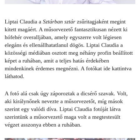
Liptai Claudia a
Sztárban sztár
zsűritagjaként megint
kitett magáért. A műsorvezető fantasztikusan nézett ki
hófehér overalljában, amely egyszerre volt légiesen
elegáns és ellenállhatatlanul dögös. Liptai Claudia a
közösségi médiában osztott meg néhány profin beállított
képet a ruhában, amit a teljes hatás érdekében
mindenkinek érdemes megnézni. A fotókat
ide kattintva
láthatod
.
A fotó alá csak úgy záporoztak a dicsérő szavak. Volt,
aki királynőnek nevezte a műsorvezetőt, míg mások
szerint egy valódi díva.
Liptai Claudia
fotóját látva
szerintünk a műsorvezető maga volt a megtestesült
végzet asszonya ebben a ruhában.