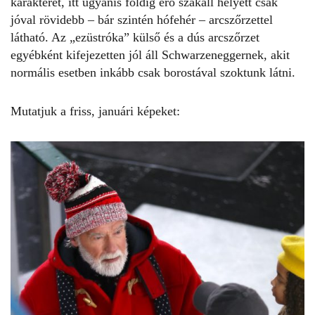
karakterét, itt ugyanis földig érő szakáll helyett csak
jóval rövidebb – bár szintén hófehér – arcszőrzettel
látható. Az „ezüstróka” külső és a dús arcszőrzet
egyébként kifejezetten jól áll Schwarzeneggernek, akit
normális esetben inkább csak borostával szoktunk látni.
Mutatjuk a friss, januári képeket: