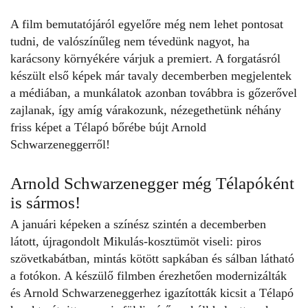
A film bemutatójáról egyelőre még nem lehet pontosat
tudni, de valószínűleg nem tévedünk nagyot, ha
karácsony környékére várjuk a premiert. A forgatásról
készült első képek már tavaly decemberben megjelentek
a médiában, a munkálatok azonban továbbra is gőzerővel
zajlanak, így amíg várakozunk, nézegethetünk néhány
friss képet a Télapó bőrébe bújt
Arnold
Schwarzeneggerről
!
Arnold Schwarzenegger még Télapóként
is sármos!
A januári képeken a színész szintén a decemberben
látott, újragondolt Mikulás-kosztümöt viseli: piros
szövetkabátban, mintás kötött sapkában és sálban látható
a fotókon. A készülő filmben érezhetően modernizálták
és
Arnold Schwarzeneggerhez
igazították kicsit a Télapó