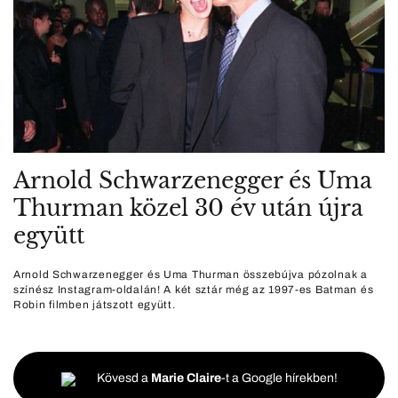
Arnold Schwarzenegger és Uma
Thurman közel 30 év után újra
együtt
Arnold Schwarzenegger és Uma Thurman összebújva pózolnak a
színész Instagram-oldalán! A két sztár még az 1997-es Batman és
Robin filmben játszott együtt.
Kövesd a
Marie Claire
-t a Google hírekben!