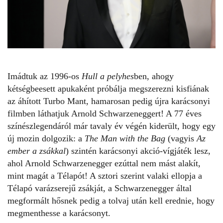
Imádtuk az 1996-os
Hull a pelyhes
ben, ahogy
kétségbeesett apukaként próbálja megszerezni kisfiának
az áhított Turbo Mant, hamarosan pedig újra karácsonyi
filmben láthatjuk Arnold Schwarzeneggert! A 77 éves
színészlegendáról már tavaly év végén kiderült, hogy egy
új mozin dolgozik: a
The Man with the Bag
(vagyis
Az
ember a zsákkal
) szintén karácsonyi akció-vígjáték lesz,
ahol
Arnold Schwarzenegger
ezúttal nem mást alakít,
mint magát a Télapót! A sztori szerint valaki ellopja a
Télapó varázserejű zsákját, a Schwarzenegger által
megformált hősnek pedig a tolvaj után kell erednie, hogy
megmenthesse a karácsonyt.