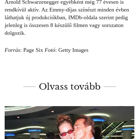
Arnold Schwarzenegge
r egyébként még 77 évesen is
rendkívül aktív. Az Emmy-díjas színészt minden évben
láthatjuk új produkciókban, IMDb-oldala szerint pedig
jelenleg is összesen 8 készülő filmen vagy sorozaton
dolgozik.
Forrás
:
Page Six
Fotó
: Getty Images
Olvass tovább